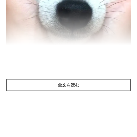
むにゅ〜！
＠lovelylatte1228
Instagramユーザー
@lovelylatte1228さん
の愛犬・柴犬のラテく
ん。飼い主さんに顔をむにゅむにゅと触られて、めちゃめちゃ幸
全文を読む
せそうな表情！