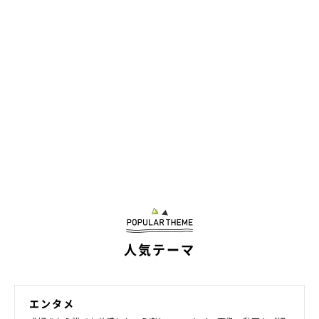
幸せそうな顔！
＠lovelylatte1228
またあるときは、飼い主さんに抱っこされてご満悦の表情。ラテ
くんはとっても抱っこが好きなんだね。見ているこちらまで幸せ
な気分になれます♡
飼い主さんやInstagramユーザーさんたちを癒してくれるラテく
んでした！
人気テーマ
★Instagram、Twitterで「#いぬのきもち」「#いぬのきもち部」
でご投稿いただいた素敵な写真・動画を紹介しています。
エンタメ