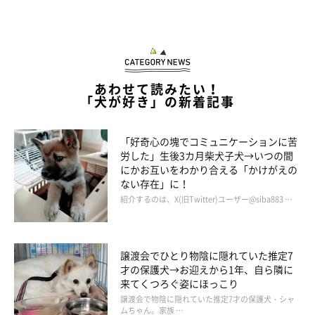
柴犬ラテ(@lovelylatte1228)がシェアした投稿
あわせて読みたい！
「犬が好き」の新着記事
「好奇心の塊でコミュニケーションに苦
労した」生後3カ月柴犬子犬→いつの間
にかお互いをわかり合える「かけがえの
ない存在」に！
紹介するのは、X(旧Twitter)ユーザー@siba883 …
譲渡会でひとり物陰に隠れていた推定7
才の保護犬→お迎えから1年、自ら隣に
来てくつろぐ姿にほっこり
譲渡会で物陰に隠れていた推定7才の保護犬・シャ
ムちゃん。家族 …