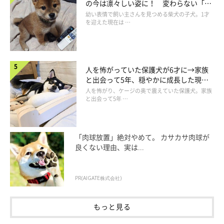
の今は凛々しい姿に！ 変わらない「く
りくりおめめ」にもほっこり
幼い表情で飼い主さんを見つめる柴犬の子犬。1才
を迎えた現在は …
人を怖がっていた保護犬が6才に→家族
と出会って5年、穏やかに成長した現在
の姿にグッとくる
人を怖がり、ケージの奥で震えていた保護犬。家族
と出会って5年 …
「肉球放置」絶対やめて。 カサカサ肉球が
この投稿をInstagramで見る
良くない理由、実は...
PR(AIGATE株式会社)
もっと見る