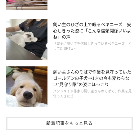
抱っこされて幸せ！
飼い主のひざの上で眠るペキニーズ 安
心しきった姿に「こんな信頼関係いいよ
ね」の声
「完全に飼い主を信頼しきっているペキニーズ」と
してX（旧Tw …
飼い主さんのそばで作業を見守っていた
ゴールデンの子犬→1才の今も変わらな
い“見守り隊”の姿にほっこり
ハンドメイド作家の飼い主さんのそばで、作業を見
守ってきたゴー …
新着記事をもっと見る