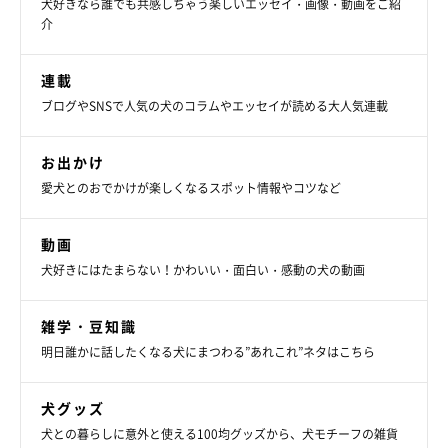
犬好きなら誰でも共感しちゃう楽しいエッセイ・画像・動画をご紹
介
参照／Instagram（
＠lovelylatte1228
）
文／二宮ねこむ
連載
ブログやSNSで人気の犬のコラムやエッセイが読める大人気連載
お出かけ
愛犬とのおでかけが楽しくなるスポット情報やコツなど
動画
犬好きにはたまらない！かわいい・面白い・感動の犬の動画
雑学・豆知識
明日誰かに話したくなる犬にまつわる”あれこれ”ネタはこちら
犬グッズ
犬との暮らしに意外と使える100均グッズから、犬モチーフの雑貨