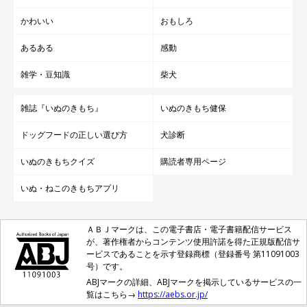
かわいい
おもしろ
あるある
感動
雑学・豆知識
柴犬
雑誌『いぬのきもち』
いぬのきもち健保
ドッグフードの正しい選び方
犬診断
いぬのきもちクイズ
購読者専用ページ
いぬ・ねこのきもちアプリ
ＡＢＪマークは、この電子書店・電子書籍配信サービス
が、著作権者からコンテンツ使用許諾を得た正規版配信サ
ービスであることを示す登録商標（登録番号 第11091003
号）です。
ABJマークの詳細、ABJマークを掲示しているサービスの一
覧はこちら→
https://aebs.or.jp/