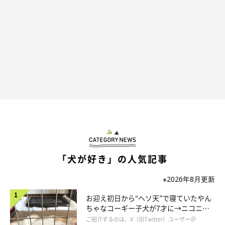
「犬が好き」の人気記事
※2026年8月更新
お迎え初日から“ヘソ天”で寝ていたやん
ちゃなコーギー子犬が7才に→ニコニ
コ“コーギースマイル”が魅力のコに成
ご紹介するのは、X（旧Twitter）ユーザー＠