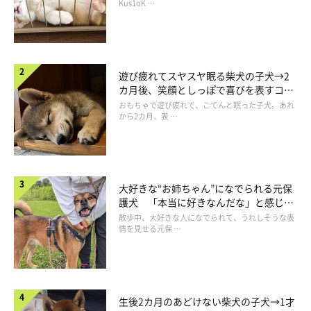
長！
Kus1oK …
遊び疲れてスヤスヤ眠る柴犬の子犬→2
カ月後、笑顔としっぽで喜びを表すコに
成長！
おもちゃで遊び疲れて、こてんと眠った子犬。あれ
から2カ月、表 …
なんて嬉しそうな顔なんだ…
大好きな“お姉ちゃん”になでられる元保
＠lovelylatte1228
護犬 「本当に好きなんだな」と感じる
表情にほっこり
散歩中、大好きな人になでられて、うれしそうな表
笑顔とはまた違ったゆる〜い表情に、
「こんな気持ち良さそうな
情を見せる元保 …
顔されたら仕事いけないじゃんかー」
と胸キュンする飼い主さん
なのでした。
生後2カ月のあどけない柴犬の子犬→1才