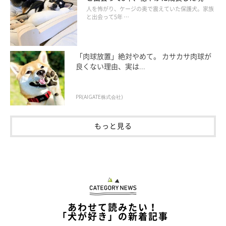
の姿にグッとくる
人を怖がり、ケージの奥で震えていた保護犬。家族
と出会って5年 …
「肉球放置」絶対やめて。 カサカサ肉球が
良くない理由、実は...
PR(AIGATE株式会社)
もっと見る
あわせて読みたい！
「犬が好き」の新着記事