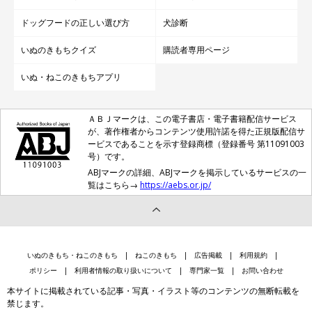
ドッグフードの正しい選び方
犬診断
いぬのきもちクイズ
購読者専用ページ
いぬ・ねこのきもちアプリ
ＡＢＪマークは、この電子書店・電子書籍配信サービス
が、著作権者からコンテンツ使用許諾を得た正規版配信サ
ービスであることを示す登録商標（登録番号 第11091003
号）です。
ABJマークの詳細、ABJマークを掲示しているサービスの一
覧はこちら→
https://aebs.or.jp/
いぬのきもち・ねこのきもち
ねこのきもち
広告掲載
利用規約
ポリシー
利用者情報の取り扱いについて
専門家一覧
お問い合わせ
本サイトに掲載されている記事・写真・イラスト等のコンテンツの無断転載を
禁じます。