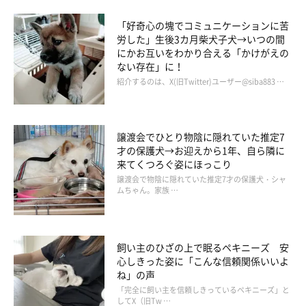
「好奇心の塊でコミュニケーションに苦
労した」生後3カ月柴犬子犬→いつの間
にかお互いをわかり合える「かけがえの
ない存在」に！
紹介するのは、X(旧Twitter)ユーザー@siba883 …
譲渡会でひとり物陰に隠れていた推定7
才の保護犬→お迎えから1年、自ら隣に
来てくつろぐ姿にほっこり
譲渡会で物陰に隠れていた推定7才の保護犬・シャ
ムちゃん。家族 …
飼い主のひざの上で眠るペキニーズ 安
心しきった姿に「こんな信頼関係いいよ
ね」の声
「完全に飼い主を信頼しきっているペキニーズ」と
してX（旧Tw …