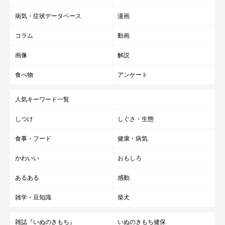
病気・症状データベース
漫画
コラム
動画
画像
解説
食べ物
アンケート
人気キーワード一覧
しつけ
しぐさ・生態
食事・フード
健康・病気
かわいい
おもしろ
あるある
感動
雑学・豆知識
柴犬
雑誌『いぬのきもち』
いぬのきもち健保