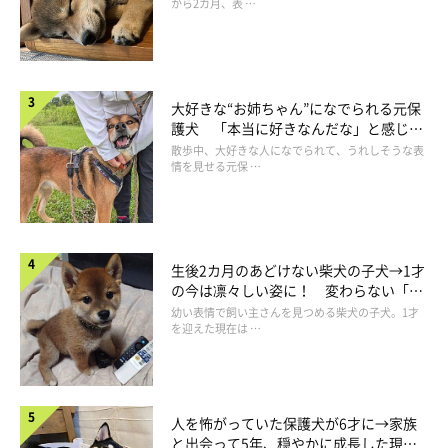
から2カ月、表 …
大好きな“お姉ちゃん”になでられる元保
護犬 「本当に好きなんだな」と感じる
表情にほっこり
散歩中、大好きな人になでられて、うれしそうな表
情を見せる元保 …
生後2カ月のあどけない柴犬の子犬→1才
の今は凛々しい姿に！ 変わらない「く
りくりおめめ」にもほっこり
幼い表情で飼い主さんを見つめる柴犬の子犬。1才
を迎えた現在は …
人を怖がっていた保護犬が6才に→家族
と出会って5年、穏やかに成長した現在