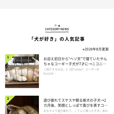
「犬が好き」の人気記事
※2026年8月更新
お迎え初日から“ヘソ天”で寝ていたやん
ちゃなコーギー子犬が7才に→ニコニ
コ“コーギースマイル”が魅力のコに成
ご紹介するのは、X（旧Twitter）ユーザー＠
長！
Kus1oK …
遊び疲れてスヤスヤ眠る柴犬の子犬→2
カ月後、笑顔としっぽで喜びを表すコに
成長！
おもちゃで遊び疲れて、こてんと眠った子犬。あれ