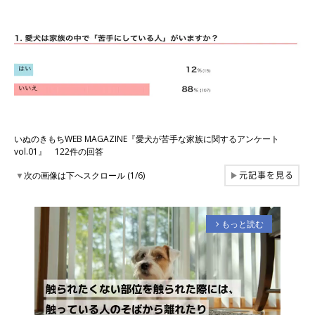
いぬのきもちWEB MAGAZINE『愛犬が苦手な家族に関するアンケート
vol.01』 122件の回答
元記事を見る
▼
次の画像は下へスクロール (1/6)
▶
もっと読む
arrow_forward_ios