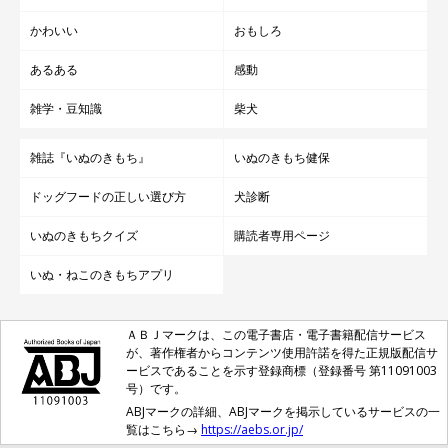
かわいい
おもしろ
あるある
感動
雑学・豆知識
柴犬
雑誌『いぬのきもち』
いぬのきもち健保
ドッグフードの正しい選び方
犬診断
いぬのきもちクイズ
購読者専用ページ
いぬ・ねこのきもちアプリ
ＡＢＪマークは、この電子書店・電子書籍配信サービス
が、著作権者からコンテンツ使用許諾を得た正規版配信サ
ービスであることを示す登録商標（登録番号 第11091003
号）です。
ABJマークの詳細、ABJマークを掲示しているサービスの一
覧はこちら→
https://aebs.or.jp/