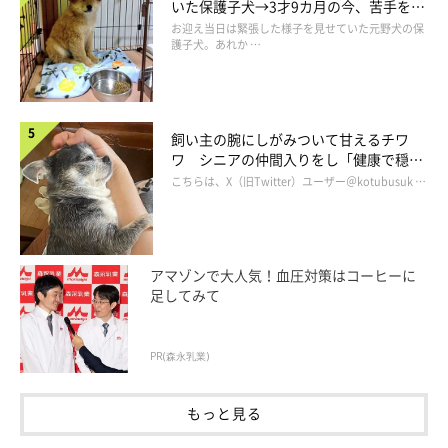
いた保護子犬→3才9カ月の今、苦手を克
服し頼もしいコに成長！
お迎え当日は緊張した様子を見せていた元野犬の保
護子犬。あれか …
飼い主の腕にしがみついて甘えるチワ
ワ シニアの仲間入りをし「健康で穏や
かな暮らしが続いてほしい」と願う
こちらは、X（旧Twitter）ユーザー＠kotubusuk …
アマゾンで大人気！血圧対策はコーヒーに
足してみて
PR(森永乳業)
もっと見る