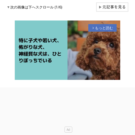
元記事を見る
▼
次の画像は下へスクロール (1/6)
▶
もっと読む
arrow_forward_ios
M
u
t
e