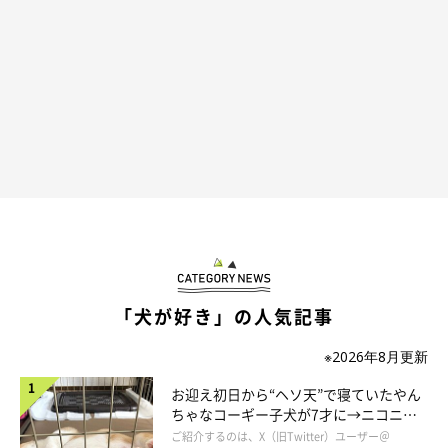
「犬が好き」の人気記事
※2026年8月更新
お迎え初日から“ヘソ天”で寝ていたやん
ちゃなコーギー子犬が7才に→ニコニ
コ“コーギースマイル”が魅力のコに成
ご紹介するのは、X（旧Twitter）ユーザー＠