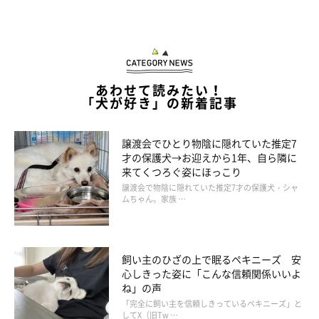
あわせて読みたい！
「犬が好き」の新着記事
譲渡会でひとり物陰に隠れていた推定7
才の保護犬→お迎えから1年、自ら隣に
来てくつろぐ姿にほっこり
譲渡会で物陰に隠れていた推定7才の保護犬・シャ
ムちゃん。家族 …
飼い主のひざの上で眠るペキニーズ 安
心しきった姿に「こんな信頼関係いいよ
ね」の声
「完全に飼い主を信頼しきっているペキニーズ」と
してX（旧Tw …