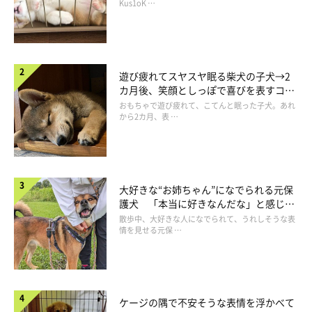
長！
Kus1oK …
遊び疲れてスヤスヤ眠る柴犬の子犬→2
カ月後、笑顔としっぽで喜びを表すコに
成長！
おもちゃで遊び疲れて、こてんと眠った子犬。あれ
から2カ月、表 …
大好きな“お姉ちゃん”になでられる元保
護犬 「本当に好きなんだな」と感じる
表情にほっこり
散歩中、大好きな人になでられて、うれしそうな表
情を見せる元保 …
ケージの隅で不安そうな表情を浮かべて