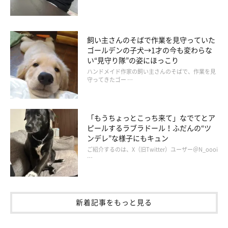
飼い主さんのそばで作業を見守っていた
ゴールデンの子犬→1才の今も変わらな
い“見守り隊”の姿にほっこり
ハンドメイド作家の飼い主さんのそばで、作業を見
守ってきたゴー …
「もうちょっとこっち来て」なでてとア
ピールするラブラドール！ふだんの“ツ
ンデレ”な様子にもキュン
ご紹介するのは、X（旧Twitter）ユーザー＠N_oooi
…
新着記事をもっと見る