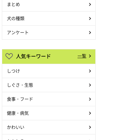
まとめ
と繋がりたい
#白柴もち吉く
ん
犬の種類
pic.twitter.com/hbBAOJYnLE
アンケート
— 白柴もち吉
(@mochikichiiii)
October 10,
人気キーワード
一覧
2023
しつけ
しぐさ・生態
食事・フード
健康・病気
かわいい