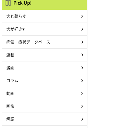
Pick Up!
犬と暮らす
犬が好き♥
病気・症状データベース
連載
漫画
コラム
動画
画像
💩のたびに飼い主をぐるぐる
の刑にする柴犬
#柴犬
#白柴
#
解説
犬のいる暮らし
#犬好きさん