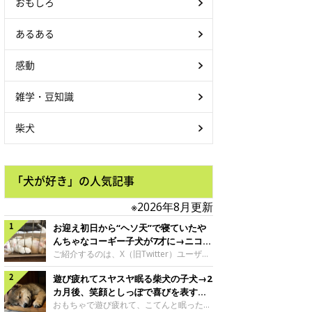
おもしろ
あるある
感動
雑学・豆知識
柴犬
「犬が好き」の人気記事
※2026年8月更新
お迎え初日から“ヘソ天”で寝ていたや
んちゃなコーギー子犬が7才に→ニコニ
コ“コーギースマイル”が魅力のコに成
ご紹介するのは、X（旧Twitter）ユーザー
＠Kus1oKg2vsgdWS2さんの愛犬でウェル
長！
遊び疲れてスヤスヤ眠る柴犬の子犬→2
シュ・コーギー・ペンブロークの神楽ちゃ
ん。今年の8月で7才になるという神楽ちゃ
カ月後、笑顔としっぽで喜びを表すコ
んですが、いったいどんな子犬時代を過ご
に成長！
おもちゃで遊び疲れて、こてんと眠った子