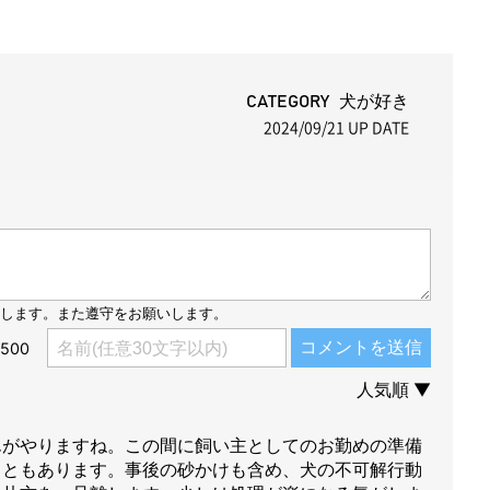
M
u
t
CATEGORY 犬が好き
2024/09/21
UP DATE
e