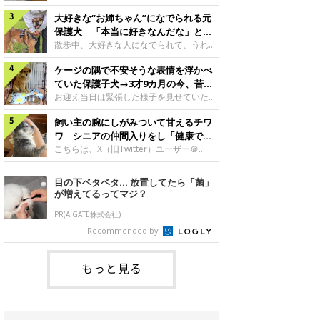
したのでしょうか。今回は、神楽ちゃんの
犬。あれから2カ月、表情や行動にさまざ
成長を飼い主さんと振り返ります！神楽ち
大好きな“お姉ちゃん”になでられる元
まな変化が見られるようになりました。遊
ゃんの成長について聞いた！お迎えから数
び疲れて眠る生後2カ月のなっちゃん遊び
保護犬 「本当に好きなんだな」と感
日後の神楽ちゃん（撮影時生後2カ月）＠
疲れた様子のなっちゃん。@Pkndg_紹介
じる表情にほっこり
散歩中、大好きな人になでられて、うれし
Kus1oKg2vsgdWS2――お迎え当初の神楽
するのは、X（旧Twitter）ユーザー
そうな表情を見せる元保護犬。甘えるよう
ちゃんの様子について教えてください。飼
@Pkndg_さんの愛犬・なっちゃん（取材
ケージの隅で不安そうな表情を浮かべ
な姿に、見ているこちらまでほっこりしま
い主さん： 「お迎え当日から“ヘソ天”で寝
時、生後4カ月／柴犬）。こちらの写真
す。大好きな“お姉ちゃん”に甘える小次郎
ていた保護子犬→3才9カ月の今、苦手
るようなコでし
は、なっちゃんが生後2カ月のころに撮影
くん妹さんになでてもらい、うれしそうな
を克服し頼もしいコに成長！
お迎え当日は緊張した様子を見せていた元
された一枚です。この日、なっちゃんは家
表情を見せる小次郎くん（2026年6月撮
野犬の保護子犬。あれから約3年半、苦手
族と一緒におもちゃで遊んでいました。た
影）。@mika_Jimmy紹介するのは、X（旧
飼い主の腕にしがみついて甘えるチワ
だったことを一つひとつ克服し、家族に寄
くさん遊んで疲れたのか、その後は眠り始
Twitter）ユーザー@mika_Jimmyさんの愛
り添う姿を見せています。お迎え当日、ケ
ワ シニアの仲間入りをし「健康で穏
めたそうです。眠るなっちゃん。
犬・小次郎くん（撮影時5才）。こちら
ージの隅で不安そうにお迎え当日のシルビ
やかな暮らしが続いてほしい」と願う
こちらは、X（旧Twitter）ユーザー＠
@Pkndg_
は、飼い主さんの妹さんと一緒に散歩をし
アちゃん。@nemonemotos今回紹介する
kotubusuke617さんが投稿した写真。写
たときに撮影したという一枚です。この
のは、X（旧Twitter）ユーザー
っているのは、愛犬でチワワのつぶしゃん
目の下ベタベタ… 放置してたら「菌」
日、飼い主さんは実家から自宅へ帰る途
@nemonemotosさんの愛犬・シルビアち
（本名：こつぶちゃん）です。飼い主さん
が増えてるってマジ？
中、妹さんと公園で待ち合わせ
ゃん（撮影当時、生後推定2カ月）。飼い
の腕にしがみつくつぶしゃん（撮影時6
主さんが「#最初に撮った一枚」として投
才）＠kotubusuke617撮影当時の状況に
PR(AIGATE株式会社)
稿した写真には、ケージの隅で不安そうな
ついて伺うと、飼い主さんはこう教えてく
Recommended by
表情を浮かべるシルビアちゃんの姿が写っ
れました。飼い主さん： 「ある休日のこ
ていました。こちらは、保護犬だったシル
とです。私がソファに座った途端にひざの
上にのってきたので、そのままなでながら
もっと見る
テレビを見ていたのですが、微動だにしな
いので気になって見てみると、腕にしがみ
つくような形で気持ちよさそうに