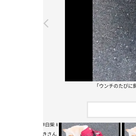
「ウンチのたびに
のたびに飼い主をぐるぐる
刑にする柴犬
#柴犬
#白柴
#
のいる暮らし
#犬好きさん