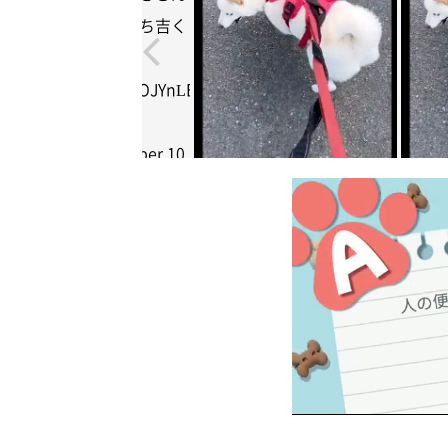
繋がりたい
#白柴もち吉く
c.twitter.com/hbBAOJYnLE
 白柴もち吉
mochikichiiii)
October 10,
23