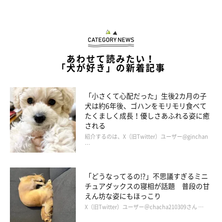
あわせて読みたい！
「犬が好き」の新着記事
「小さくて心配だった」生後2カ月の子
犬は約6年後、ゴハンをモリモリ食べて
たくましく成長！優しさあふれる姿に癒
される
紹介するのは、X（旧Twitter）ユーザー@ginchan
…
「どうなってるの!?」不思議すぎるミニ
チュアダックスの寝相が話題 普段の甘
えん坊な姿にもほっこり
X（旧Twitter）ユーザー＠chacha210309さん …