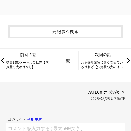
元記事へ戻る
前回の話
次回の話
一覧
標高1800メートルの世界【穴
八ヶ岳も確実に暑くなってい
澤賢の犬のはなし】
るけれど【穴澤賢の犬のはな
し】
CATEGORY 犬が好き
2025/08/25
UP DATE