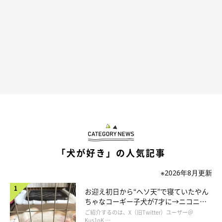
「犬が好き」の人気記事
※2026年8月更新
お迎え初日から“ヘソ天”で寝ていたやん
ちゃなコーギー子犬が7才に→ニコニ
コ“コーギースマイル”が魅力のコに成
ご紹介するのは、X（旧Twitter）ユーザー＠
長！
Kus1oK …