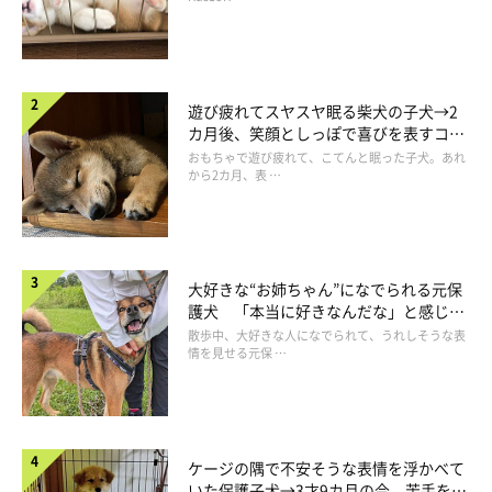
遊び疲れてスヤスヤ眠る柴犬の子犬→2
カ月後、笑顔としっぽで喜びを表すコに
成長！
おもちゃで遊び疲れて、こてんと眠った子犬。あれ
から2カ月、表 …
大好きな“お姉ちゃん”になでられる元保
護犬 「本当に好きなんだな」と感じる
表情にほっこり
散歩中、大好きな人になでられて、うれしそうな表
情を見せる元保 …
ケージの隅で不安そうな表情を浮かべて
いた保護子犬→3才9カ月の今、苦手を克