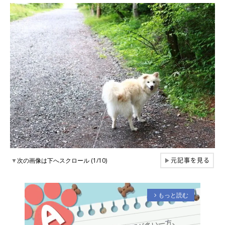
元記事を見る
▼
次の画像は下へスクロール (1/10)
▶
もっと読む
arrow_forward_ios