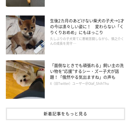
生後2カ月のあどけない柴犬の子犬→1才
の今は凛々しい姿に！ 変わらない「く
りくりおめめ」にもほっこり
久しぶりの子犬育てに悪戦苦闘しながら、慎之介く
んの成長を見守 …
「面倒なときでも頑張れる」飼い主の洗
い物を“応援”するシー・ズー子犬が話
題！「俄然やる気出ますね」の声も
X（旧Twitter）ユーザー＠Olaf_ShihThu
新着記事をもっと見る