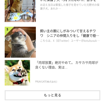
服し頼もしいコに成長！
お迎え当日は緊張した様子を見せていた元野犬の保
護子犬。あれか …
飼い主の腕にしがみついて甘えるチワ
ワ シニアの仲間入りをし「健康で穏や
かな暮らしが続いてほしい」と願う
こちらは、X（旧Twitter）ユーザー＠kotubusuk …
「肉球放置」絶対やめて。 カサカサ肉球が
良くない理由、実は...
PR(AIGATE株式会社)
もっと見る