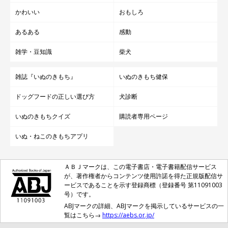
かわいい
おもしろ
あるある
感動
雑学・豆知識
柴犬
雑誌『いぬのきもち』
いぬのきもち健保
ドッグフードの正しい選び方
犬診断
いぬのきもちクイズ
購読者専用ページ
いぬ・ねこのきもちアプリ
ＡＢＪマークは、この電子書店・電子書籍配信サービス
が、著作権者からコンテンツ使用許諾を得た正規版配信サ
ービスであることを示す登録商標（登録番号 第11091003
号）です。
ABJマークの詳細、ABJマークを掲示しているサービスの一
覧はこちら→
https://aebs.or.jp/