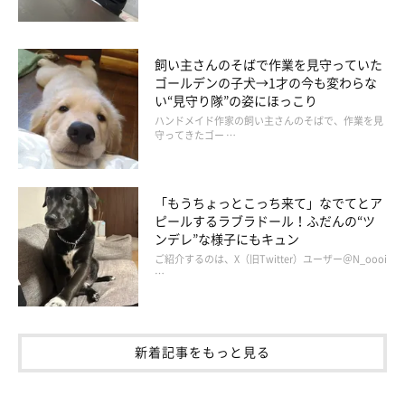
飼い主さんのそばで作業を見守っていた
ゴールデンの子犬→1才の今も変わらな
い“見守り隊”の姿にほっこり
ハンドメイド作家の飼い主さんのそばで、作業を見
守ってきたゴー …
「もうちょっとこっち来て」なでてとア
大福が元気なうちに山に家を持ちたいという目標は達成した。２
ピールするラブラドール！ふだんの“ツ
拠点生活から完全移住するとは思っていなかったが、それはそれ
ンデレ”な様子にもキュン
で良かったと思っている。さて、彼らが喜ぶことで、次は何をす
ご紹介するのは、X（旧Twitter）ユーザー＠N_oooi
…
るか。実はもう決めている。
新着記事をもっと見る