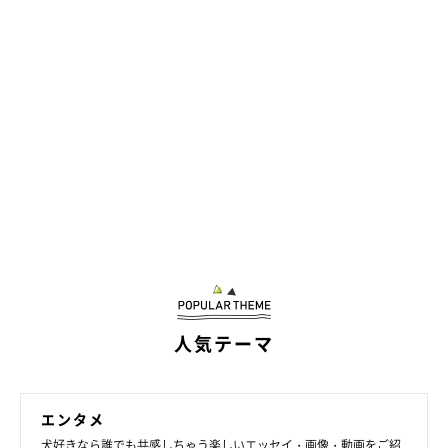
キャンピングカーを手に入れて、彼らと行き当たりばったりの旅
がしたい。でもそれを叶えるにはたくさん越えないといけないハ
ードルがある。だからそれをすでに実現している人を街で見かけ
人気テーマ
ると「いいなぁ」という目で眺めている。
エンタメ
犬好きなら誰でも共感しちゃう楽しいエッセイ・画像・動画をご紹