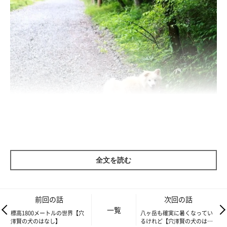
全文を読む
大吉には救われたというか、大袈裟ではなく生き方を変えてくれ
たと思う。
富士丸
との突然の別れから2011年11月までは灰色の
前回の話
次回の話
世界を生きていたけれど（詳しくは「またね、富士丸。（集英社
一覧
標高1800メートルの世界【穴
八ヶ岳も確実に暑くなってい
文庫）」参照）、大吉を迎えたことで色彩が戻り、あれよあれよ
澤賢の犬のはなし】
るけれど【穴澤賢の犬のはな