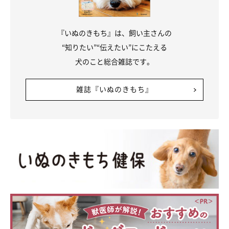
大吉(2011年8月17日生まれ・オス)
茨城県で放し飼いの白い犬(父)とある家庭の茶色い犬(母)の間に
『いぬのきもち』は、飼い主さんの
生まれる。飼い主募集サイトを経て穴澤家へ。敬語を話す小学生
“知りたい”“伝えたい”にこたえる
のように妙に大人びた性格。雷と花火と暴走族が苦手。せっかく
犬のこと総合雑誌です。
海の近くに引っ越したのに、海も砂浜もそんなに好きではないも
よう。
雑誌『いぬのきもち』
福助(2014年１月11日生まれ・オス)
千葉県の施設から保護団体を経て穴澤家へ。捕獲されたときのト
ラウマから当初は人間を怖がり逃げまどっていたが、約２カ月ほ
どでただの破壊王へ。ついでにデブになる。運動神経はかなりい
いので、家では「動けるデブ」と呼ばれている。