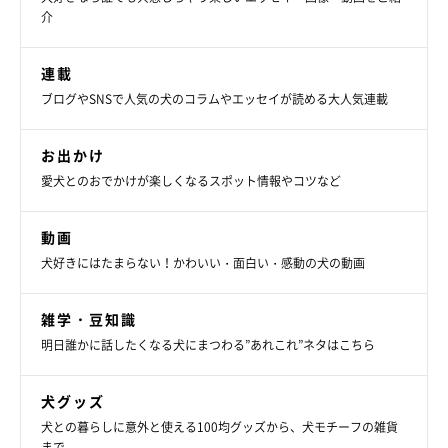
介
連載
ブログやSNSで人気の犬のコラムやエッセイが読める大人気連載
お出かけ
愛犬とのおでかけが楽しくなるスポット情報やコツなど
動画
※犬用のケーキです
犬好きにはたまらない！かわいい・面白い・感動の犬の動画
大福が元気なうちに叶えられるか。すぐには無理だけど、それま
雑学・豆知識
で元気でいてくれますように。大吉、本当にありがとう。誕生
明日誰かに話したくなる犬にまつわる”あれこれ”ネタはこちら
日、おめでとう。
犬グッズ
犬との暮らしに意外と使える100均グッズから、犬モチーフの雑貨
まで