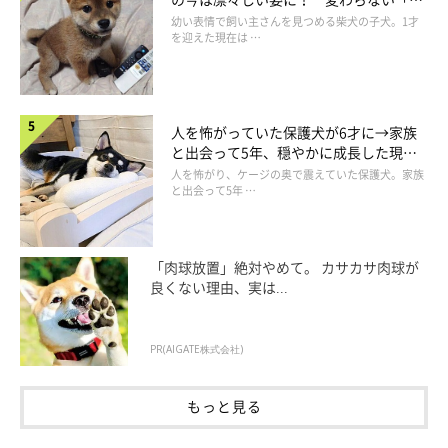
りくりおめめ」にもほっこり
幼い表情で飼い主さんを見つめる柴犬の子犬。1才
を迎えた現在は …
大吉は懐が深く温厚で優しく、けれど自分より体が大きい大型犬
人を怖がっていた保護犬が6才に→家族
に怯むこともなく、かといってけんかを売ったり買ったりもしな
と出会って5年、穏やかに成長した現在
い。「犬は飼い主に似る」説が間違いだと実証している。唯一、
の姿にグッとくる
人を怖がり、ケージの奥で震えていた保護犬。家族
雷と花火が苦手でブルブル震えるが、そういう情けない一面があ
と出会って5年 …
るのもかわいい。
「肉球放置」絶対やめて。 カサカサ肉球が
良くない理由、実は...
PR(AIGATE株式会社)
もっと見る