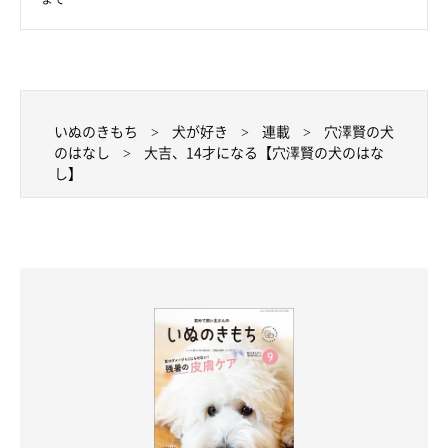
プロフィール
穴澤 賢(あなざわ まさる)
1971年大阪生まれ。2005年、愛犬との日常をつづったブログ
「富士丸な日々」が話題となり、その後エッセイやコラムを執筆
いぬのきもち
犬が好き
連載
穴澤賢の犬
するようになる。著書に『ひとりと一匹』(小学館文庫)、自ら選
のはなし
大吉、14才になる【穴澤賢の犬のはな
曲したコンピレーションアルバムとエッセイをまとめたCDブッ
し】
ク『Another Side Of Music』(ワーナーミュージック・ジャパ
ン)、愛犬の死から一年後の心境を語った『またね、富士丸。』
（世界文化社）、本連載をまとめた『また、犬と暮らして』(世
界文化社)などがある。2015年、長年犬と暮らした経験から
「DeLoreans」
というブランドを立ち上げる。
ブログ「Another Days」
ツイッター
インスタグラム