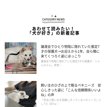
あわせて読みたい！
「犬が好き」の新着記事
お前たちとあと何年一緒に過ごせるか。頭の片隅にはいつもそん
譲渡会でひとり物陰に隠れていた推定7
な思いがある。富士丸との別れを経験しているから余計にそう感
才の保護犬→お迎えから1年、自ら隣に
じるのかもしれない。そのため半年に一度は「血液生化学検査」
来てくつろぐ姿にほっこり
譲渡会で物陰に隠れていた推定7才の保護犬・シャ
を受けさせているが、今のところ異常は何もない。だから安心で
ムちゃん。家族 …
きるというわけでもない。
飼い主のひざの上で眠るペキニーズ 安
心しきった姿に「こんな信頼関係いいよ
ね」の声
「完全に飼い主を信頼しきっているペキニーズ」と
してX（旧Tw …