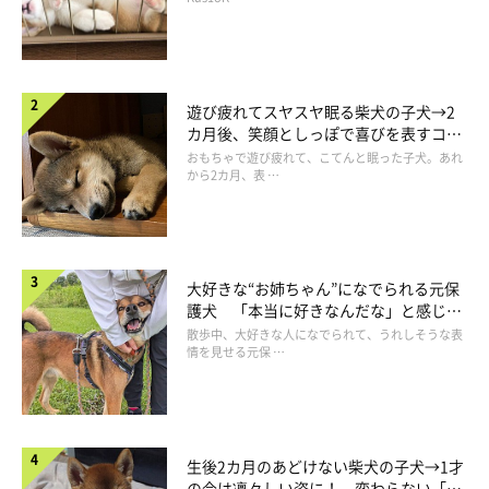
遊び疲れてスヤスヤ眠る柴犬の子犬→2
カ月後、笑顔としっぽで喜びを表すコに
成長！
おもちゃで遊び疲れて、こてんと眠った子犬。あれ
これからも大吉と一緒に
から2カ月、表 …
大好きな“お姉ちゃん”になでられる元保
護犬 「本当に好きなんだな」と感じる
表情にほっこり
散歩中、大好きな人になでられて、うれしそうな表
情を見せる元保 …
生後2カ月のあどけない柴犬の子犬→1才
の今は凛々しい姿に！ 変わらない「く