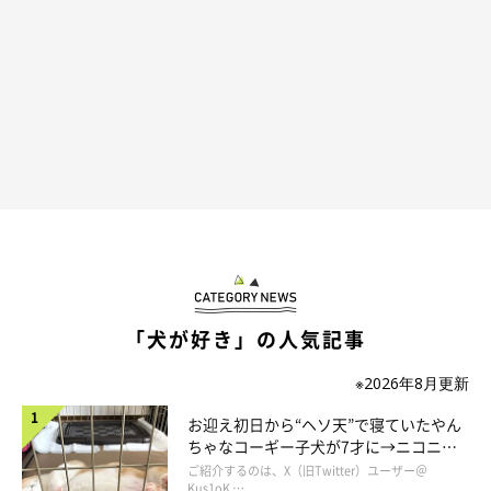
あのとき保護犬・保護猫募集のWebサイトで白い子犬に目が止ま
らなければ、また犬と暮らすと必ず別れが来ることに躊躇して連
絡していなければ、まったく違う生き方をしていただろう。とは
いえ、人生なんてだいたいそんなものだが、私にとって大吉との
出会いが転機であったことは間違いない。たぶん犬と暮らす人の
多くは、愛犬に対して似た感覚を抱いているのではないかと思
う。
「犬が好き」の人気記事
※2026年8月更新
お迎え初日から“ヘソ天”で寝ていたやん
ちゃなコーギー子犬が7才に→ニコニ
コ“コーギースマイル”が魅力のコに成
ご紹介するのは、X（旧Twitter）ユーザー＠
長！
Kus1oK …