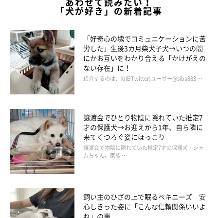
あわせて読みたい！
「犬が好き」の新着記事
「好奇心の塊でコミュニケーションに苦
労した」生後3カ月柴犬子犬→いつの間
にかお互いをわかり合える「かけがえの
ない存在」に！
紹介するのは、X(旧Twitter)ユーザー@siba883 …
譲渡会でひとり物陰に隠れていた推定7
才の保護犬→お迎えから1年、自ら隣に
来てくつろぐ姿にほっこり
譲渡会で物陰に隠れていた推定7才の保護犬・シャ
ムちゃん。家族 …
飼い主のひざの上で眠るペキニーズ 安
心しきった姿に「こんな信頼関係いいよ
ね」の声