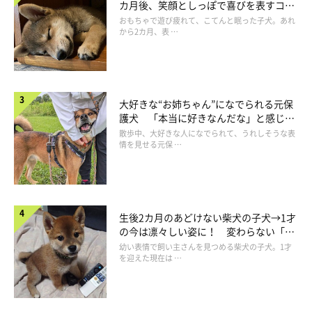
カ月後、笑顔としっぽで喜びを表すコに
成長！
おもちゃで遊び疲れて、こてんと眠った子犬。あれ
から2カ月、表 …
大好きな“お姉ちゃん”になでられる元保
護犬 「本当に好きなんだな」と感じる
表情にほっこり
散歩中、大好きな人になでられて、うれしそうな表
情を見せる元保 …
生後2カ月のあどけない柴犬の子犬→1才
の今は凛々しい姿に！ 変わらない「く
りくりおめめ」にもほっこり
幼い表情で飼い主さんを見つめる柴犬の子犬。1才
を迎えた現在は …