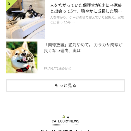
人を怖がっていた保護犬が6才に→家族
と出会って5年、穏やかに成長した現在
の姿にグッとくる
人を怖がり、ケージの奥で震えていた保護犬。家族
と出会って5年 …
「肉球放置」絶対やめて。 カサカサ肉球が
良くない理由、実は...
PR(AIGATE株式会社)
もっと見る