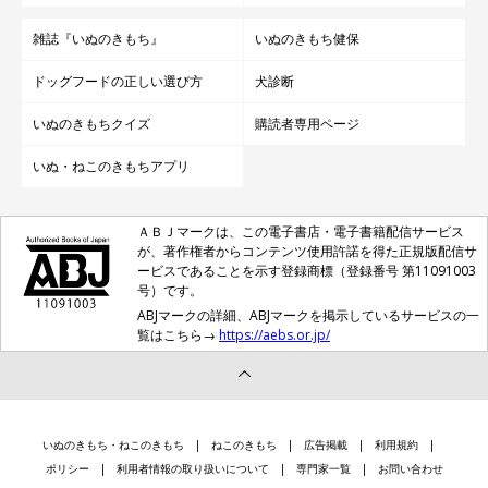
雑誌『いぬのきもち』
いぬのきもち健保
ドッグフードの正しい選び方
犬診断
いぬのきもちクイズ
購読者専用ページ
いぬ・ねこのきもちアプリ
ＡＢＪマークは、この電子書店・電子書籍配信サービス
が、著作権者からコンテンツ使用許諾を得た正規版配信サ
ービスであることを示す登録商標（登録番号 第11091003
号）です。
ABJマークの詳細、ABJマークを掲示しているサービスの一
覧はこちら→
https://aebs.or.jp/
いぬのきもち・ねこのきもち
ねこのきもち
広告掲載
利用規約
ポリシー
利用者情報の取り扱いについて
専門家一覧
お問い合わせ