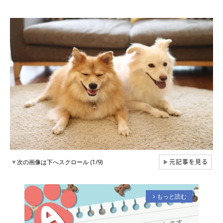
元記事を見る
▼
次の画像は下へスクロール (1/9)
▶
もっと読む
arrow_forward_ios