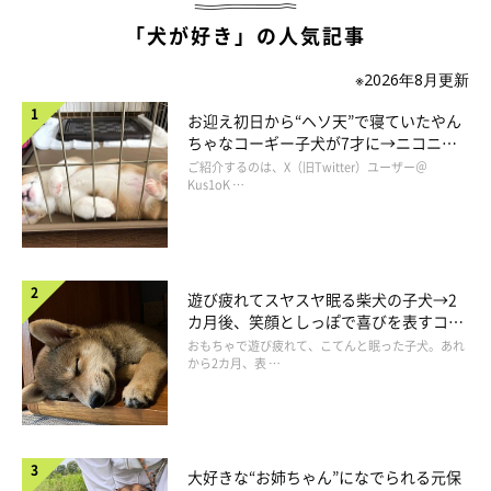
「犬が好き」の人気記事
※2026年8月更新
お迎え初日から“ヘソ天”で寝ていたやん
ちゃなコーギー子犬が7才に→ニコニ
コ“コーギースマイル”が魅力のコに成
ご紹介するのは、X（旧Twitter）ユーザー＠
長！
Kus1oK …
遊び疲れてスヤスヤ眠る柴犬の子犬→2
カ月後、笑顔としっぽで喜びを表すコに
成長！
おもちゃで遊び疲れて、こてんと眠った子犬。あれ
から2カ月、表 …
大好きな“お姉ちゃん”になでられる元保