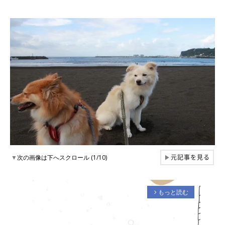
元記事を見る
▼
次の画像は下へスクロール (1/10)
▶
もっと読む
arrow_forward_ios