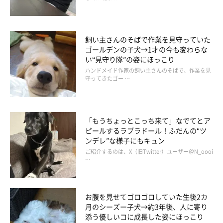
飼い主さんのそばで作業を見守っていた
ゴールデンの子犬→1才の今も変わらな
い“見守り隊”の姿にほっこり
ハンドメイド作家の飼い主さんのそばで、作業を見
守ってきたゴー …
「もうちょっとこっち来て」なでてとア
ピールするラブラドール！ふだんの“ツ
ンデレ”な様子にもキュン
ご紹介するのは、X（旧Twitter）ユーザー＠N_oooi
…
お腹を見せてゴロゴロしていた生後2カ
月のシーズー子犬→約3年後、人に寄り
添う優しいコに成長した姿にほっこり