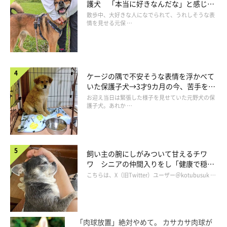
護犬 「本当に好きなんだな」と感じる
表情にほっこり
散歩中、大好きな人になでられて、うれしそうな表
情を見せる元保 …
ケージの隅で不安そうな表情を浮かべて
いた保護子犬→3才9カ月の今、苦手を克
服し頼もしいコに成長！
お迎え当日は緊張した様子を見せていた元野犬の保
護子犬。あれか …
飼い主の腕にしがみついて甘えるチワ
ワ シニアの仲間入りをし「健康で穏や
かな暮らしが続いてほしい」と願う
こちらは、X（旧Twitter）ユーザー＠kotubusuk …
「肉球放置」絶対やめて。 カサカサ肉球が