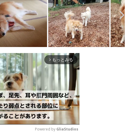
もっとみる
arrow_forward_ios
Powered by 
GliaStudios