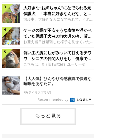
したのでしょうか。今回は、神楽ちゃんの
犬。あれから2カ月、表情や行動にさまざ
成長を飼い主さんと振り返ります！神楽ち
大好きな“お姉ちゃん”になでられる元
まな変化が見られるようになりました。遊
ゃんの成長について聞いた！お迎えから数
び疲れて眠る生後2カ月のなっちゃん遊び
保護犬 「本当に好きなんだな」と感
日後の神楽ちゃん（撮影時生後2カ月）＠
疲れた様子のなっちゃん。@Pkndg_紹介
じる表情にほっこり
散歩中、大好きな人になでられて、うれし
Kus1oKg2vsgdWS2――お迎え当初の神楽
するのは、X（旧Twitter）ユーザー
そうな表情を見せる元保護犬。甘えるよう
ちゃんの様子について教えてください。飼
@Pkndg_さんの愛犬・なっちゃん（取材
ケージの隅で不安そうな表情を浮かべ
な姿に、見ているこちらまでほっこりしま
い主さん： 「お迎え当日から“ヘソ天”で寝
時、生後4カ月／柴犬）。こちらの写真
す。大好きな“お姉ちゃん”に甘える小次郎
ていた保護子犬→3才9カ月の今、苦手
るようなコでし
は、なっちゃんが生後2カ月のころに撮影
くん妹さんになでてもらい、うれしそうな
を克服し頼もしいコに成長！
お迎え当日は緊張した様子を見せていた元
された一枚です。この日、なっちゃんは家
表情を見せる小次郎くん（2026年6月撮
野犬の保護子犬。あれから約3年半、苦手
族と一緒におもちゃで遊んでいました。た
影）。@mika_Jimmy紹介するのは、X（旧
飼い主の腕にしがみついて甘えるチワ
だったことを一つひとつ克服し、家族に寄
くさん遊んで疲れたのか、その後は眠り始
Twitter）ユーザー@mika_Jimmyさんの愛
り添う姿を見せています。お迎え当日、ケ
ワ シニアの仲間入りをし「健康で穏
めたそうです。眠るなっちゃん。
犬・小次郎くん（撮影時5才）。こちら
ージの隅で不安そうにお迎え当日のシルビ
やかな暮らしが続いてほしい」と願う
こちらは、X（旧Twitter）ユーザー＠
@Pkndg_
は、飼い主さんの妹さんと一緒に散歩をし
アちゃん。@nemonemotos今回紹介する
kotubusuke617さんが投稿した写真。写
たときに撮影したという一枚です。この
のは、X（旧Twitter）ユーザー
っているのは、愛犬でチワワのつぶしゃん
【大人気】ひんやり冷感寝具で快適な
日、飼い主さんは実家から自宅へ帰る途
@nemonemotosさんの愛犬・シルビアち
（本名：こつぶちゃん）です。飼い主さん
睡眠をあなたに。
中、妹さんと公園で待ち合わせ
ゃん（撮影当時、生後推定2カ月）。飼い
の腕にしがみつくつぶしゃん（撮影時6
主さんが「#最初に撮った一枚」として投
才）＠kotubusuke617撮影当時の状況に
PR(アイリスプラザ)
稿した写真には、ケージの隅で不安そうな
ついて伺うと、飼い主さんはこう教えてく
Recommended by
表情を浮かべるシルビアちゃんの姿が写っ
れました。飼い主さん： 「ある休日のこ
ていました。こちらは、保護犬だったシル
とです。私がソファに座った途端にひざの
上にのってきたので、そのままなでながら
もっと見る
テレビを見ていたのですが、微動だにしな
いので気になって見てみると、腕にしがみ
つくような形で気持ちよさそうに