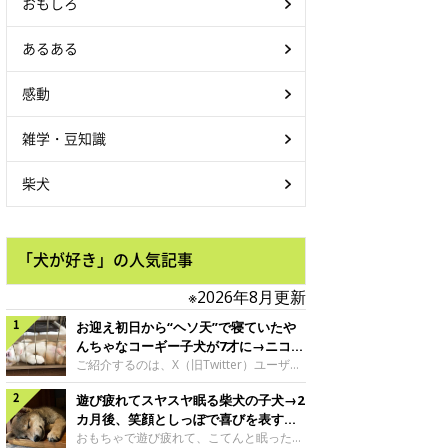
おもしろ
あるある
感動
雑学・豆知識
柴犬
「犬が好き」の人気記事
※2026年8月更新
お迎え初日から“ヘソ天”で寝ていたや
んちゃなコーギー子犬が7才に→ニコニ
コ“コーギースマイル”が魅力のコに成
ご紹介するのは、X（旧Twitter）ユーザー
＠Kus1oKg2vsgdWS2さんの愛犬でウェル
長！
遊び疲れてスヤスヤ眠る柴犬の子犬→2
シュ・コーギー・ペンブロークの神楽ちゃ
ん。今年の8月で7才になるという神楽ちゃ
カ月後、笑顔としっぽで喜びを表すコ
んですが、いったいどんな子犬時代を過ご
に成長！
おもちゃで遊び疲れて、こてんと眠った子