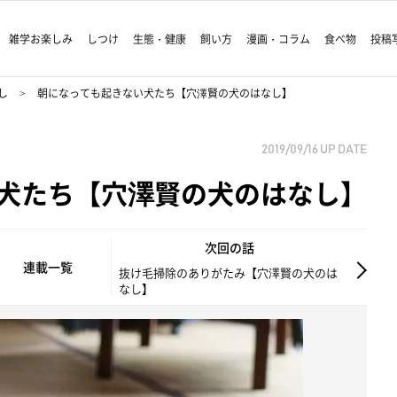
雑学お楽しみ
しつけ
生態・健康
飼い方
漫画・コラム
食べ物
投稿
し
朝になっても起きない犬たち【穴澤賢の犬のはなし】
2019/09/16
UP DATE
犬たち【穴澤賢の犬のはなし】
次回の話
連載一覧
抜け毛掃除のありがたみ【穴澤賢の犬のは
なし】