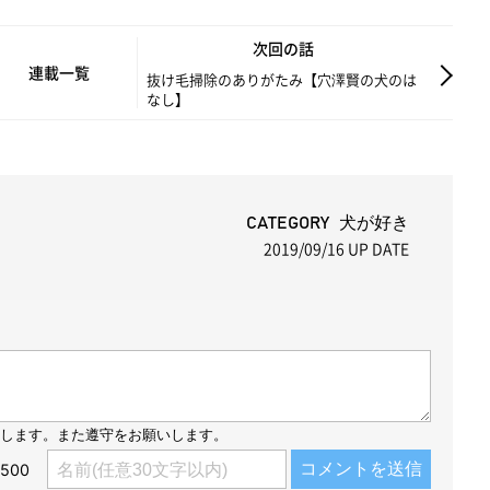
M
次回の話
u
連載一覧
抜け毛掃除のありがたみ【穴澤賢の犬のは
なし】
t
e
CATEGORY 犬が好き
2019/09/16
UP DATE