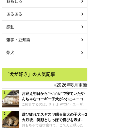
おもしろ
あるある
感動
雑学・豆知識
柴犬
「犬が好き」の人気記事
※2026年8月更新
お迎え初日から“ヘソ天”で寝ていたや
んちゃなコーギー子犬が7才に→ニコニ
コ“コーギースマイル”が魅力のコに成
ご紹介するのは、X（旧Twitter）ユーザー
＠Kus1oKg2vsgdWS2さんの愛犬でウェル
長！
遊び疲れてスヤスヤ眠る柴犬の子犬→2
シュ・コーギー・ペンブロークの神楽ちゃ
ん。今年の8月で7才になるという神楽ちゃ
カ月後、笑顔としっぽで喜びを表すコ
んですが、いったいどんな子犬時代を過ご
に成長！
おもちゃで遊び疲れて、こてんと眠った子