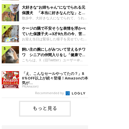
したのでしょうか。今回は、神楽ちゃんの
犬。あれから2カ月、表情や行動にさまざ
成長を飼い主さんと振り返ります！神楽ち
大好きな“お姉ちゃん”になでられる元
まな変化が見られるようになりました。遊
ゃんの成長について聞いた！お迎えから数
び疲れて眠る生後2カ月のなっちゃん遊び
保護犬 「本当に好きなんだな」と感
日後の神楽ちゃん（撮影時生後2カ月）＠
疲れた様子のなっちゃん。@Pkndg_紹介
じる表情にほっこり
散歩中、大好きな人になでられて、うれし
Kus1oKg2vsgdWS2――お迎え当初の神楽
するのは、X（旧Twitter）ユーザー
そうな表情を見せる元保護犬。甘えるよう
ちゃんの様子について教えてください。飼
@Pkndg_さんの愛犬・なっちゃん（取材
ケージの隅で不安そうな表情を浮かべ
な姿に、見ているこちらまでほっこりしま
い主さん： 「お迎え当日から“ヘソ天”で寝
時、生後4カ月／柴犬）。こちらの写真
す。大好きな“お姉ちゃん”に甘える小次郎
ていた保護子犬→3才9カ月の今、苦手
るようなコでし
は、なっちゃんが生後2カ月のころに撮影
くん妹さんになでてもらい、うれしそうな
を克服し頼もしいコに成長！
お迎え当日は緊張した様子を見せていた元
された一枚です。この日、なっちゃんは家
表情を見せる小次郎くん（2026年6月撮
野犬の保護子犬。あれから約3年半、苦手
族と一緒におもちゃで遊んでいました。た
影）。@mika_Jimmy紹介するのは、X（旧
飼い主の腕にしがみついて甘えるチワ
だったことを一つひとつ克服し、家族に寄
くさん遊んで疲れたのか、その後は眠り始
Twitter）ユーザー@mika_Jimmyさんの愛
り添う姿を見せています。お迎え当日、ケ
ワ シニアの仲間入りをし「健康で穏
めたそうです。眠るなっちゃん。
犬・小次郎くん（撮影時5才）。こちら
ージの隅で不安そうにお迎え当日のシルビ
やかな暮らしが続いてほしい」と願う
こちらは、X（旧Twitter）ユーザー＠
@Pkndg_
は、飼い主さんの妹さんと一緒に散歩をし
アちゃん。@nemonemotos今回紹介する
kotubusuke617さんが投稿した写真。写
たときに撮影したという一枚です。この
のは、X（旧Twitter）ユーザー
っているのは、愛犬でチワワのつぶしゃん
「え、こんなセールやってたの？」8
日、飼い主さんは実家から自宅へ帰る途
@nemonemotosさんの愛犬・シルビアち
（本名：こつぶちゃん）です。飼い主さん
0％OFF以上が続々登場！Amazonの本
中、妹さんと公園で待ち合わせ
ゃん（撮影当時、生後推定2カ月）。飼い
の腕にしがみつくつぶしゃん（撮影時6
気が...
主さんが「#最初に撮った一枚」として投
才）＠kotubusuke617撮影当時の状況に
PR(Amazon)
稿した写真には、ケージの隅で不安そうな
ついて伺うと、飼い主さんはこう教えてく
Recommended by
表情を浮かべるシルビアちゃんの姿が写っ
れました。飼い主さん： 「ある休日のこ
ていました。こちらは、保護犬だったシル
とです。私がソファに座った途端にひざの
上にのってきたので、そのままなでながら
もっと見る
テレビを見ていたのですが、微動だにしな
いので気になって見てみると、腕にしがみ
つくような形で気持ちよさそうに