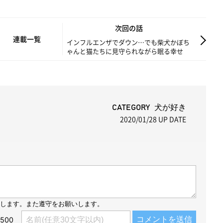
M
次回の話
u
連載一覧
インフルエンザでダウン…でも柴犬かぼち
ゃんと猫たちに見守られながら眠る幸せ
t
e
CATEGORY 犬が好き
2020/01/28
UP DATE