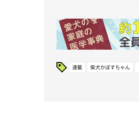
連載
柴犬かぼすちゃん