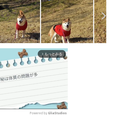
もっとみる
arrow_forward_ios
Powered by 
GliaStudios