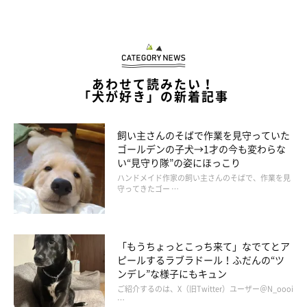
あわせて読みたい！
「犬が好き」の新着記事
飼い主さんのそばで作業を見守っていた
ゴールデンの子犬→1才の今も変わらな
い“見守り隊”の姿にほっこり
ハンドメイド作家の飼い主さんのそばで、作業を見
守ってきたゴー …
「もうちょっとこっち来て」なでてとア
ピールするラブラドール！ふだんの“ツ
ンデレ”な様子にもキュン
ご紹介するのは、X（旧Twitter）ユーザー＠N_oooi
…