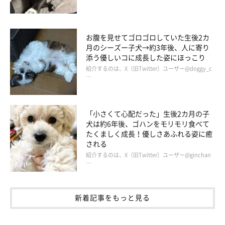
お腹を見せてゴロゴロしていた生後2カ
月のシーズー子犬→約3年後、人に寄り
添う優しいコに成長した姿にほっこり
紹介するのは、X（旧Twitter）ユーザー@doggy_c
…
「小さくて心配だった」生後2カ月の子
犬は約6年後、ゴハンをモリモリ食べて
たくましく成長！優しさあふれる姿に癒
される
紹介するのは、X（旧Twitter）ユーザー@ginchan
…
新着記事をもっと見る