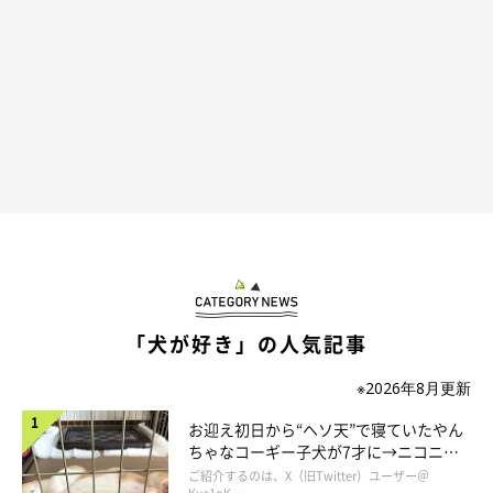
「犬が好き」の人気記事
※2026年8月更新
お迎え初日から“ヘソ天”で寝ていたやん
ちゃなコーギー子犬が7才に→ニコニ
コ“コーギースマイル”が魅力のコに成
ご紹介するのは、X（旧Twitter）ユーザー＠