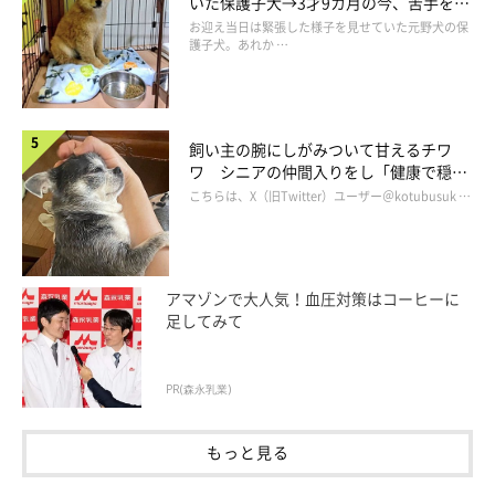
いた保護子犬→3才9カ月の今、苦手を克
服し頼もしいコに成長！
お迎え当日は緊張した様子を見せていた元野犬の保
護子犬。あれか …
飼い主の腕にしがみついて甘えるチワ
ワ シニアの仲間入りをし「健康で穏や
かな暮らしが続いてほしい」と願う
こちらは、X（旧Twitter）ユーザー＠kotubusuk …
アマゾンで大人気！血圧対策はコーヒーに
足してみて
PR(森永乳業)
もっと見る