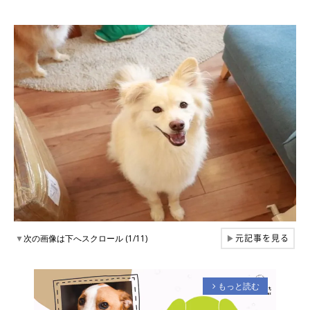
元記事を見る
▼
次の画像は下へスクロール (1/11)
▶
もっと読む
arrow_forward_ios