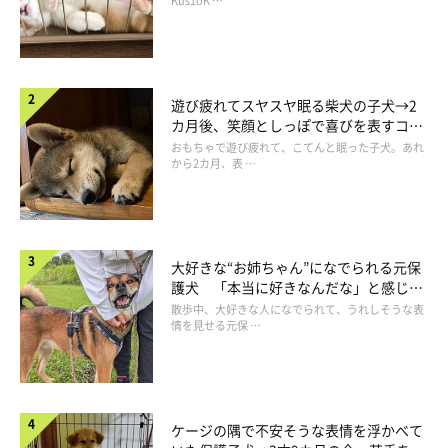
長！
Kus1oK …
遊び疲れてスヤスヤ眠る柴犬の子犬→2
カ月後、笑顔としっぽで喜びを表すコに
成長！
おもちゃで遊び疲れて、こてんと眠った子犬。あれ
から2カ月、表 …
大好きな“お姉ちゃん”になでられる元保
護犬 「本当に好きなんだな」と感じる
表情にほっこり
散歩中、大好きな人になでられて、うれしそうな表
情を見せる元保 …
ケージの隅で不安そうな表情を浮かべて