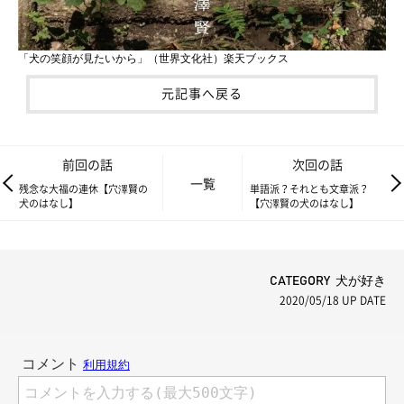
「犬の笑顔が見たいから」（世界文化社）楽天ブックス
元記事へ戻る
前回の話
次回の話
一覧
残念な大福の連休【穴澤賢の
単語派？それとも文章派？
犬のはなし】
【穴澤賢の犬のはなし】
CATEGORY 犬が好き
2020/05/18
UP DATE