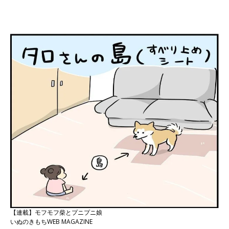
【連載】モフモフ柴とプニプニ娘
いぬのきもちWEB MAGAZINE