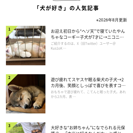
「犬が好き」の人気記事
※2026年8月更新
お迎え初日から“ヘソ天”で寝ていたやん
ちゃなコーギー子犬が7才に→ニコニ
コ“コーギースマイル”が魅力のコに成
ご紹介するのは、X（旧Twitter）ユーザー＠
長！
Kus1oK …
遊び疲れてスヤスヤ眠る柴犬の子犬→2
カ月後、笑顔としっぽで喜びを表すコに
成長！
おもちゃで遊び疲れて、こてんと眠った子犬。あれ
から2カ月、表 …
大好きな“お姉ちゃん”になでられる元保