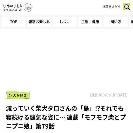
記事をさがす
TOP
雑学お楽しみ
しつけ
生態・健康
飼い方
犬が好き
2020/08/06
UP DATE
減っていく柴犬タロさんの「島」!?それでも
寝続ける健気な姿に…|連載「モフモフ柴とプ
ニプニ娘」第79話