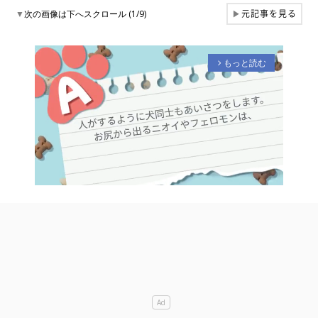
元記事を見る
▼
次の画像は下へスクロール (1/9)
▶
もっと読む
arrow_forward_ios
M
u
t
e