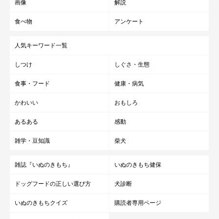
画像
解説
食べ物
アンケート
人気キーワード一覧
しつけ
しぐさ・生態
食事・フード
健康・病気
かわいい
おもしろ
あるある
感動
雑学・豆知識
柴犬
雑誌『いぬのきもち』
いぬのきもち健保
ドッグフードの正しい選び方
犬診断
いぬのきもちクイズ
購読者専用ページ