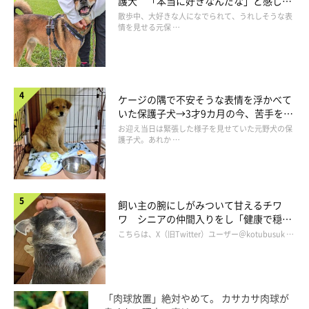
護犬 「本当に好きなんだな」と感じる
表情にほっこり
散歩中、大好きな人になでられて、うれしそうな表
情を見せる元保 …
ケージの隅で不安そうな表情を浮かべて
いた保護子犬→3才9カ月の今、苦手を克
服し頼もしいコに成長！
お迎え当日は緊張した様子を見せていた元野犬の保
護子犬。あれか …
飼い主の腕にしがみついて甘えるチワ
ワ シニアの仲間入りをし「健康で穏や
かな暮らしが続いてほしい」と願う
こちらは、X（旧Twitter）ユーザー＠kotubusuk …
「肉球放置」絶対やめて。 カサカサ肉球が