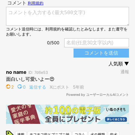
連載
モフモフ柴とプニプニ娘
コラム
犬の種類
柴犬