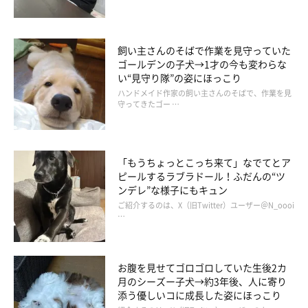
飼い主さんのそばで作業を見守っていた
ゴールデンの子犬→1才の今も変わらな
い“見守り隊”の姿にほっこり
ハンドメイド作家の飼い主さんのそばで、作業を見
守ってきたゴー …
「もうちょっとこっち来て」なでてとア
ピールするラブラドール！ふだんの“ツ
ンデレ”な様子にもキュン
ご紹介するのは、X（旧Twitter）ユーザー＠N_oooi
…
お腹を見せてゴロゴロしていた生後2カ
月のシーズー子犬→約3年後、人に寄り
添う優しいコに成長した姿にほっこり