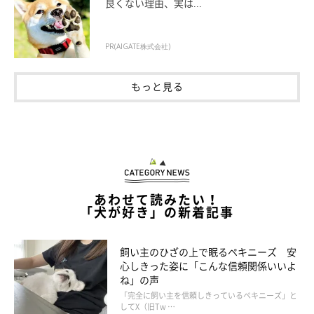
良くない理由、実は...
PR(AIGATE株式会社)
もっと見る
あわせて読みたい！
「犬が好き」の新着記事
飼い主のひざの上で眠るペキニーズ 安
心しきった姿に「こんな信頼関係いいよ
ね」の声
「完全に飼い主を信頼しきっているペキニーズ」と
してX（旧Tw …