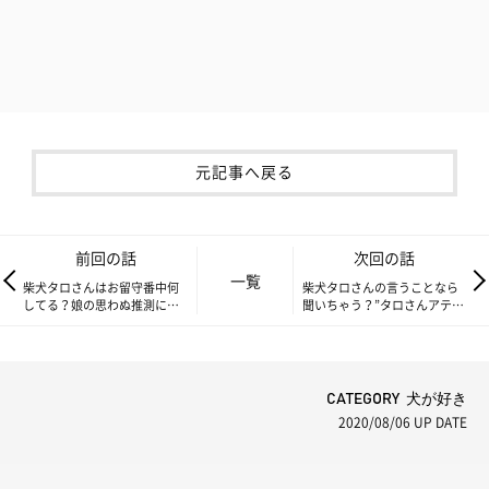
元記事へ戻る
前回の話
次回の話
一覧
柴犬タロさんはお留守番中何
柴犬タロさんの言うことなら
してる？娘の思わぬ推測に驚
聞いちゃう？”タロさんアテレ
く！|連載「モフモフ柴とプニ
コ”で娘ちゃんが素直に！？|
プニ娘」第78話
連載「モフモフ柴とプニプニ
娘」第80話
CATEGORY 犬が好き
2020/08/06
UP DATE