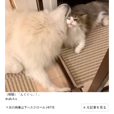
（朝陽）「んぐぐっ…！」
＠ab.h.s
元記事を見る
▼
次の画像は下へスクロール (4/10)
▶