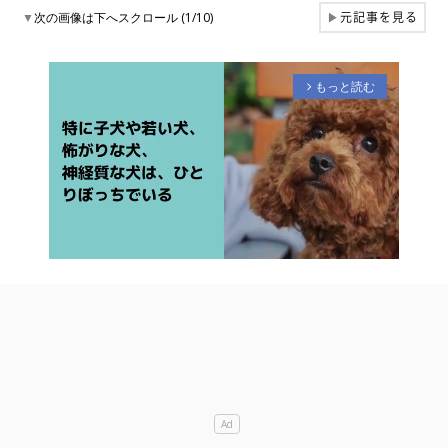
元記事を見る
▼
次の画像は下へスクロール (1/10)
▶
もっと読む
arrow_forward_ios
M
u
t
e