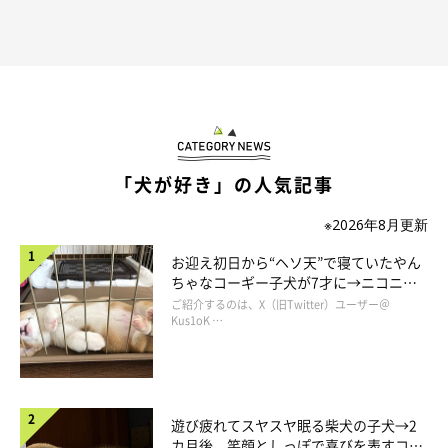
「犬が好き」の人気記事
※2026年8月更新
お迎え初日から“ヘソ天”で寝ていたやん
ちゃなコーギー子犬が7才に→ニコニ
コ“コーギースマイル”が魅力のコに成
ご紹介するのは、X（旧Twitter）ユーザー＠
長！
Kus1oK …
遊び疲れてスヤスヤ眠る柴犬の子犬→2
カ月後、笑顔としっぽで喜びを表すコに