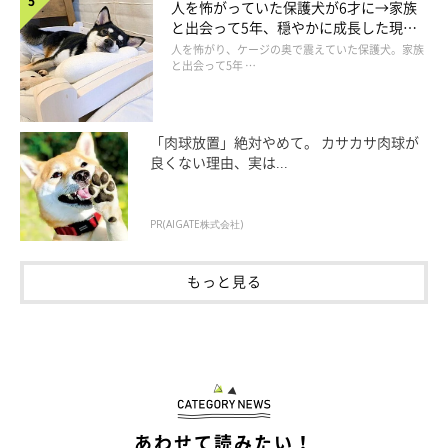
人を怖がっていた保護犬が6才に→家族
と出会って5年、穏やかに成長した現在
の姿にグッとくる
人を怖がり、ケージの奥で震えていた保護犬。家族
と出会って5年 …
「肉球放置」絶対やめて。 カサカサ肉球が
良くない理由、実は...
PR(AIGATE株式会社)
もっと見る
あわせて読みたい！