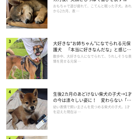
成長！
おもちゃで遊び疲れて、こてんと眠った子犬。あれ
から2カ月、表 …
大好きな“お姉ちゃん”になでられる元保
護犬 「本当に好きなんだな」と感じる
表情にほっこり
散歩中、大好きな人になでられて、うれしそうな表
情を見せる元保 …
生後2カ月のあどけない柴犬の子犬→1才
の今は凛々しい姿に！ 変わらない「く
りくりおめめ」にもほっこり
幼い表情で飼い主さんを見つめる柴犬の子犬。1才
を迎えた現在は …