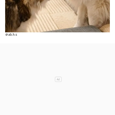
＠ab.h.s