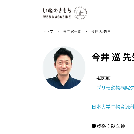
トップ
専門家一覧
今井 巡 先生
今井 巡 先
獣医師
プリモ動物病院
日本大学生物資源
●資格：獣医師