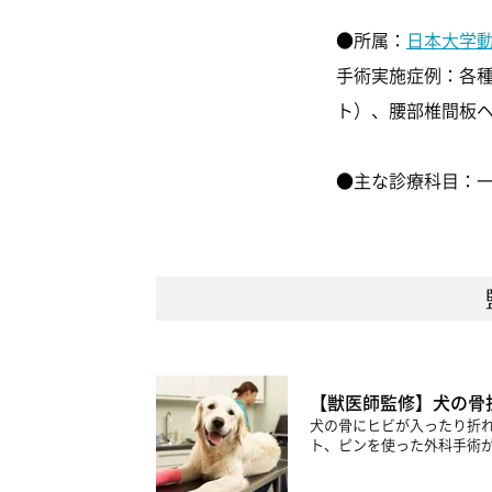
●所属：
日本大学
手術実施症例：各
ト）、腰部椎間板
●主な診療科目：
【獣医師監修】犬の骨
犬の骨にヒビが入ったり折
ト、ピンを使った外科手術が