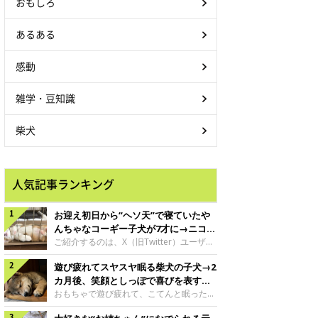
おもしろ
あるある
感動
雑学・豆知識
柴犬
人気記事ランキング
お迎え初日から“ヘソ天”で寝ていたや
んちゃなコーギー子犬が7才に→ニコニ
コ“コーギースマイル”が魅力のコに成
ご紹介するのは、X（旧Twitter）ユーザー
＠Kus1oKg2vsgdWS2さんの愛犬でウェル
長！
遊び疲れてスヤスヤ眠る柴犬の子犬→2
シュ・コーギー・ペンブロークの神楽ちゃ
ん。今年の8月で7才になるという神楽ちゃ
カ月後、笑顔としっぽで喜びを表すコ
んですが、いったいどんな子犬時代を過ご
に成長！
おもちゃで遊び疲れて、こてんと眠った子
したのでしょうか。今回は、神楽ちゃんの
犬。あれから2カ月、表情や行動にさまざ