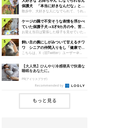
成長を飼い主さんと振り返ります！神楽ち
大好きな“お姉ちゃん”になでられる元
まな変化が見られるようになりました。遊
ゃんの成長について聞いた！お迎えから数
び疲れて眠る生後2カ月のなっちゃん遊び
保護犬 「本当に好きなんだな」と感
日後の神楽ちゃん（撮影時生後2カ月）＠
疲れた様子のなっちゃん。@Pkndg_紹介
じる表情にほっこり
散歩中、大好きな人になでられて、うれし
Kus1oKg2vsgdWS2――お迎え当初の神楽
するのは、X（旧Twitter）ユーザー
そうな表情を見せる元保護犬。甘えるよう
ちゃんの様子について教えてください。飼
@Pkndg_さんの愛犬・なっちゃん（取材
ケージの隅で不安そうな表情を浮かべ
な姿に、見ているこちらまでほっこりしま
い主さん： 「お迎え当日から“ヘソ天”で寝
時、生後4カ月／柴犬）。こちらの写真
す。大好きな“お姉ちゃん”に甘える小次郎
ていた保護子犬→3才9カ月の今、苦手
るようなコでし
は、なっちゃんが生後2カ月のころに撮影
くん妹さんになでてもらい、うれしそうな
を克服し頼もしいコに成長！
お迎え当日は緊張した様子を見せていた元
された一枚です。この日、なっちゃんは家
表情を見せる小次郎くん（2026年6月撮
野犬の保護子犬。あれから約3年半、苦手
族と一緒におもちゃで遊んでいました。た
影）。@mika_Jimmy紹介するのは、X（旧
飼い主の腕にしがみついて甘えるチワ
だったことを一つひとつ克服し、家族に寄
くさん遊んで疲れたのか、その後は眠り始
Twitter）ユーザー@mika_Jimmyさんの愛
り添う姿を見せています。お迎え当日、ケ
ワ シニアの仲間入りをし「健康で穏
めたそうです。眠るなっちゃん。
犬・小次郎くん（撮影時5才）。こちら
ージの隅で不安そうにお迎え当日のシルビ
やかな暮らしが続いてほしい」と願う
こちらは、X（旧Twitter）ユーザー＠
@Pkndg_
は、飼い主さんの妹さんと一緒に散歩をし
アちゃん。@nemonemotos今回紹介する
kotubusuke617さんが投稿した写真。写
たときに撮影したという一枚です。この
のは、X（旧Twitter）ユーザー
っているのは、愛犬でチワワのつぶしゃん
【大人気】ひんやり冷感寝具で快適な
日、飼い主さんは実家から自宅へ帰る途
@nemonemotosさんの愛犬・シルビアち
（本名：こつぶちゃん）です。飼い主さん
睡眠をあなたに。
中、妹さんと公園で待ち合わせ
ゃん（撮影当時、生後推定2カ月）。飼い
の腕にしがみつくつぶしゃん（撮影時6
主さんが「#最初に撮った一枚」として投
才）＠kotubusuke617撮影当時の状況に
PR(アイリスプラザ)
稿した写真には、ケージの隅で不安そうな
ついて伺うと、飼い主さんはこう教えてく
Recommended by
表情を浮かべるシルビアちゃんの姿が写っ
れました。飼い主さん： 「ある休日のこ
ていました。こちらは、保護犬だったシル
とです。私がソファに座った途端にひざの
上にのってきたので、そのままなでながら
もっと見る
テレビを見ていたのですが、微動だにしな
いので気になって見てみると、腕にしがみ
つくような形で気持ちよさそうに