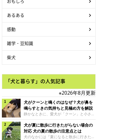
おもしろ
あるある
感動
雑学・豆知識
柴犬
「犬と暮らす」の人気記事
※2026年8月更新
犬がクーンと鳴くのはなぜ？犬が鼻を
鳴らすときの気持ちと見極め方を解説
静かなときに、愛犬が「クーン」と小さく
鳴いたり、鼻を鳴らすような音を出したり
犬が夏に散歩に行きたがらない場合の
することはありませんか？ 大きく吠える
わけではない分、「不安なの？それとも何
対応 犬の夏の散歩の注意点とは
かお願いしているの？」と気になる飼い主
犬のなかには『夏になると散歩に行きたが