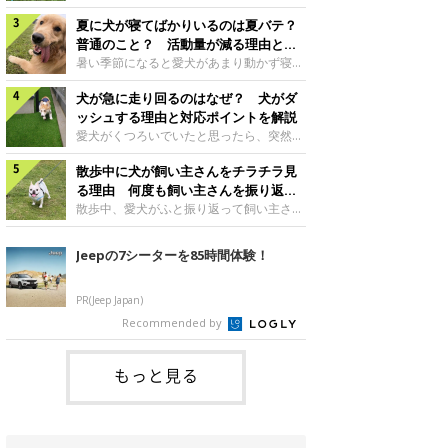
さんもいるかもしれません。今回は、犬が
らない、歩かなくなる』『暑い季節は散歩
クーンと鳴く理由や鼻鳴らしの背景、見極
夏に犬が寝てばかりいるのは夏バテ？
の気配を察すると涼しい部屋から出ようと
め方と対応のポイントなどについて、いぬ
しない』など散歩に行きたがらないコもい
普通のこと？ 活動量が減る理由と対
のきもち獣医師相談室の原 駿太朗先生に
るようです。愛犬の運動をさせてあげたい
策とは
暑い季節になると愛犬があまり動かず寝て
伺いました。クーンと鳴くのはどんな気持
のに、散歩に行きたがらない。このような
ばかりだと感じる飼い主さんはいません
ち？いぬのきもち投稿写真ギャラリー犬が
場合はどう対応すればよいのでしょうか？
犬が急に走り回るのはなぜ？ 犬がダ
か？その様子に、愛犬が夏バテで疲れてい
クーンと小さく鳴くときは、何らかの感情
「愛犬が夏に散歩に行きたがらない場合の
るのか、元気がないのかなど不安に感じる
ッシュする理由と対応ポイントを解説
を伝えようとしている場合があると考えら
対応」について、いぬのきもち獣医師相談
方もいるのではないかと思います。 で
愛犬がくつろいでいたと思ったら、突然部
れています。大
室の白山さとこ先生に聞きました。Q.夏に
は、犬が寝てばかりいるときに対処が必要
屋の中を走り回り始める――そんな様子に
犬の散歩に行くときの注意点は？ いぬの
かを見極める方法はあるのでしょうか？
散歩中に犬が飼い主さんをチラチラ見
驚いたことはありませんか？ 急な動きに
きもち投稿写真ギャラリーーー夏に愛犬と
「犬の活動量が夏に減る理由と対策」につ
「何が起きているの？」と戸惑う飼い主さ
る理由 何度も飼い主さんを振り返る
散歩に行くときは、どのようなことに注意
いて、いぬのきもち獣医師相談室の山口み
んも多いでしょう。落ち着いていたはずな
のはなぜ？
散歩中、愛犬がふと振り返って飼い主さん
をするとよい
き先生に話を聞きました。Q. 夏に犬の活
のに、急にスイッチが入ったように見える
の様子を確認する…そんな場面に心当たり
動量が減る理由は？ いぬのきもち投稿写
と不安になることもあります。今回は、犬
はありませんか？ 何度もチラチラ見られ
Jeepの7シーターを85時間体験！
真ギャラリーーー夏に愛犬の活動量が減る
が急に走り回る理由や見極め方などについ
ると、「何か気になることがあるの？」
と感じる飼い主さんもいるようです。理由
て、いぬのきもち獣医師相談室の岡本りさ
「ちゃんと歩けているかな」と不安になる
としてどのようなこ
先生に伺いました。犬が急に走り回るのは
ことがあるかもしれません。愛犬が歩きな
PR(Jeep Japan)
よくある行動？いぬのきもち投稿写真ギャ
がら飼い主さんを振り返るしぐさには、ど
Recommended by
ラリー犬が突然走り回る行動は、必ずしも
んな気持ちが隠れているのでしょうか。今
珍しいものではないと考えられています。
回は、犬が散歩中に飼い主さんを確認する
体にたまったエ
理由や注意すべきサインの見極めかた、対
もっと見る
応のポイントなどについて、いぬのきもち
獣医師相談室の原 駿太朗先生に伺いまし
た。振り返るのは「確認」や「安心」のサ
イン？いぬのきも