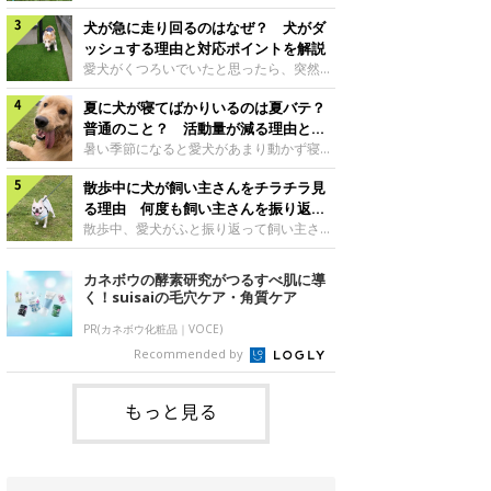
さんもいるかもしれません。今回は、犬が
らない、歩かなくなる』『暑い季節は散歩
クーンと鳴く理由や鼻鳴らしの背景、見極
犬が急に走り回るのはなぜ？ 犬がダ
の気配を察すると涼しい部屋から出ようと
め方と対応のポイントなどについて、いぬ
しない』など散歩に行きたがらないコもい
ッシュする理由と対応ポイントを解説
のきもち獣医師相談室の原 駿太朗先生に
るようです。愛犬の運動をさせてあげたい
愛犬がくつろいでいたと思ったら、突然部
伺いました。クーンと鳴くのはどんな気持
のに、散歩に行きたがらない。このような
屋の中を走り回り始める――そんな様子に
ち？いぬのきもち投稿写真ギャラリー犬が
場合はどう対応すればよいのでしょうか？
夏に犬が寝てばかりいるのは夏バテ？
驚いたことはありませんか？ 急な動きに
クーンと小さく鳴くときは、何らかの感情
「愛犬が夏に散歩に行きたがらない場合の
「何が起きているの？」と戸惑う飼い主さ
普通のこと？ 活動量が減る理由と対
を伝えようとしている場合があると考えら
対応」について、いぬのきもち獣医師相談
んも多いでしょう。落ち着いていたはずな
策とは
暑い季節になると愛犬があまり動かず寝て
れています。大
室の白山さとこ先生に聞きました。Q.夏に
のに、急にスイッチが入ったように見える
ばかりだと感じる飼い主さんはいません
犬の散歩に行くときの注意点は？ いぬの
と不安になることもあります。今回は、犬
散歩中に犬が飼い主さんをチラチラ見
か？その様子に、愛犬が夏バテで疲れてい
きもち投稿写真ギャラリーーー夏に愛犬と
が急に走り回る理由や見極め方などについ
るのか、元気がないのかなど不安に感じる
る理由 何度も飼い主さんを振り返る
散歩に行くときは、どのようなことに注意
て、いぬのきもち獣医師相談室の岡本りさ
方もいるのではないかと思います。 で
のはなぜ？
散歩中、愛犬がふと振り返って飼い主さん
をするとよい
先生に伺いました。犬が急に走り回るのは
は、犬が寝てばかりいるときに対処が必要
の様子を確認する…そんな場面に心当たり
よくある行動？いぬのきもち投稿写真ギャ
かを見極める方法はあるのでしょうか？
はありませんか？ 何度もチラチラ見られ
カネボウの酵素研究がつるすべ肌に導
ラリー犬が突然走り回る行動は、必ずしも
「犬の活動量が夏に減る理由と対策」につ
ると、「何か気になることがあるの？」
く！suisaiの毛穴ケア・角質ケア
珍しいものではないと考えられています。
いて、いぬのきもち獣医師相談室の山口み
「ちゃんと歩けているかな」と不安になる
体にたまったエ
き先生に話を聞きました。Q. 夏に犬の活
ことがあるかもしれません。愛犬が歩きな
PR(カネボウ化粧品｜VOCE)
動量が減る理由は？ いぬのきもち投稿写
がら飼い主さんを振り返るしぐさには、ど
Recommended by
真ギャラリーーー夏に愛犬の活動量が減る
んな気持ちが隠れているのでしょうか。今
と感じる飼い主さんもいるようです。理由
回は、犬が散歩中に飼い主さんを確認する
としてどのようなこ
理由や注意すべきサインの見極めかた、対
もっと見る
応のポイントなどについて、いぬのきもち
獣医師相談室の原 駿太朗先生に伺いまし
た。振り返るのは「確認」や「安心」のサ
イン？いぬのきも