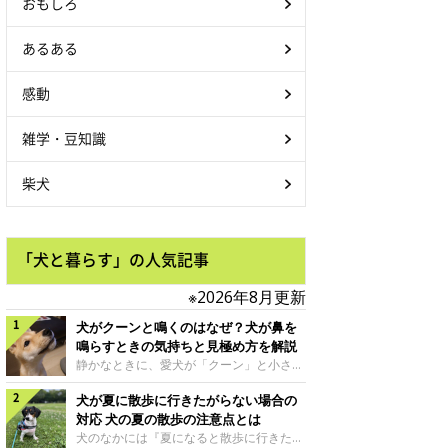
おもしろ
あるある
感動
雑学・豆知識
柴犬
「犬と暮らす」の人気記事
※2026年8月更新
犬がクーンと鳴くのはなぜ？犬が鼻を
鳴らすときの気持ちと見極め方を解説
静かなときに、愛犬が「クーン」と小さく
鳴いたり、鼻を鳴らすような音を出したり
犬が夏に散歩に行きたがらない場合の
することはありませんか？ 大きく吠える
わけではない分、「不安なの？それとも何
対応 犬の夏の散歩の注意点とは
かお願いしているの？」と気になる飼い主
犬のなかには『夏になると散歩に行きたが