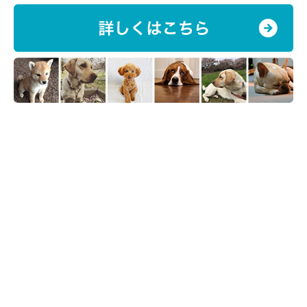
たね♪
今流行の犬連れキャンプ。豊かな大自然のなかで、楽しい思い出
がたくさんつくれそうですね。マナーや注意事項を守って、思う
存分楽しみましょう。
（監修：いぬのきもち獣医師相談室 獣医師・岡本りさ先生）
掲載協力／
＠blue.hound2021
、
＠ginji_cavalier.eni
、
＠
ruchitano
、
＠ringo.border
／Instagram
※この記事は投稿者さまにご了承をいただいたうえで制作してい
ます。
取材・文／柏田ゆき
※一部写真はスマホアプリ「いぬ・ねこのきもち」で投稿された
ものです。
※記事と一部写真に関連性はありませんので予めご了承くださ