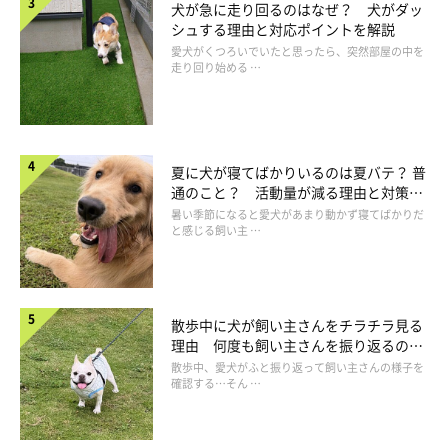
犬が急に走り回るのはなぜ？ 犬がダッ
ばよいですか？
シュする理由と対応ポイントを解説
愛犬がくつろいでいたと思ったら、突然部屋の中を
走り回り始める …
岡本先生：
「車内や慣れたクレートなど、落ち着けるところに入っていても
らいましょう。使い慣れた寝床やタオルを持参してもよいかと思
います」
夏に犬が寝てばかりいるのは夏バテ？ 普
通のこと？ 活動量が減る理由と対策と
――夜の過ごし方を教えてください。
は
暑い季節になると愛犬があまり動かず寝てばかりだ
と感じる飼い主 …
岡本先生：
「やはり、安心できる車内かクレートの中で過ごすのが理想で
す。もしテント内で一緒に寝るのであれば、必ずリードをつない
散歩中に犬が飼い主さんをチラチラ見る
理由 何度も飼い主さんを振り返るのは
でください。夏場は熱中症になるおそれもあるので気をつけまし
なぜ？
散歩中、愛犬がふと振り返って飼い主さんの様子を
ょう」
確認する…そん …