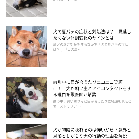
犬の夏バテの症状と対処法は？ 見逃し
たくない体調変化のサインとは
愛犬の暑さ対策をするなかで『犬の夏バテの症状
は？ 』『犬の夏 …
散歩中に目が合うたびニコニコ笑顔
に！ 犬が飼い主とアイコンタクトをす
る理由を獣医師が解説
散歩中、飼い主さんと目が合うたびに笑顔を見せる
オーストラリア …
犬が物陰に隠れるのは怖いから？意外と
＠blue.hound2021
見落としがちな犬の行動の理由を解説