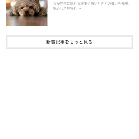
犬が物陰に隠れる理由や怖いときとの違いを解説。
最後は、Instagramに「＃犬とキャンプ」タグで投稿された素敵
安心して見守れ …
な写真をご紹介します。
はじめにご紹介するのは、＠blue.hound2021さんの愛犬・ブル
ーくん。川辺にたたずむ姿が絵になりますね。豊かな自然に包ま
新着記事をもっと見る
れて、ご家族でたくさんの思い出を作られたことでしょう。
キャンプ場のドッグランでリフレッシュ！