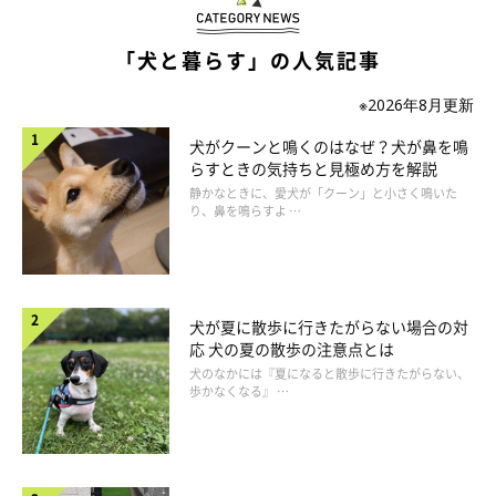
「犬と暮らす」の人気記事
※2026年8月更新
犬がクーンと鳴くのはなぜ？犬が鼻を鳴
らすときの気持ちと見極め方を解説
静かなときに、愛犬が「クーン」と小さく鳴いた
り、鼻を鳴らすよ …
犬が夏に散歩に行きたがらない場合の対
応 犬の夏の散歩の注意点とは
犬のなかには『夏になると散歩に行きたがらない、
歩かなくなる』 …
いぬのきもち投稿写真ギャラリー
――はじめてキャンプに行くと、不安で吠えてしまうこともある
かもしれません。愛犬がどうしても落ち着かない場合はどうすれ