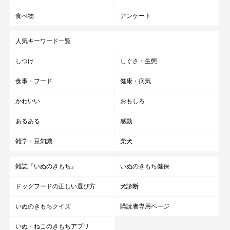
食べ物
アンケート
人気キーワード一覧
しつけ
しぐさ・生態
食事・フード
健康・病気
かわいい
おもしろ
あるある
感動
雑学・豆知識
柴犬
雑誌『いぬのきもち』
いぬのきもち健保
ドッグフードの正しい選び方
犬診断
いぬのきもちクイズ
購読者専用ページ
いぬ・ねこのきもちアプリ