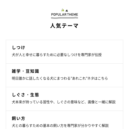
人気テーマ
＠ginji_cavalier.eni
しつけ
犬が人と幸せに暮らすために必要なしつけを専門家が伝授
＠ginji_cavalier.eniさんは、愛犬の銀侍くん＆縁ちゃんを連れて
お友だちファミリーとキャンプ。兵庫県豊岡市にある「神鍋高原
雑学・豆知識
キャンプ場」のドッグランサイトで撮影された1枚です。たくさ
明日誰かに話したくなる犬にまつわる”あれこれ”ネタはこちら
ん走ってリフレッシュできたかな？
しぐさ・生態
犬本来が持っている習性や、しぐさの意味など、画像と一緒に解説
飼い方
犬との暮らすための基本の飼い方を専門家が分かりやすく解説