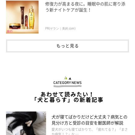
修復力が高まる夜に。睡眠中の肌に寄り添
う新ナイトケアが誕生！
PR(ゲラン｜美的.com)
もっと見る
あわせて読みたい！
「犬と暮らす」の新着記事
インスタで発見！キャンプを楽しむ犬たち
犬が寝てばかりだけど大丈夫？病気との
見分け方と受診の目安を獣医師が解説
愛犬がいつも寝てばかりで、「疲れてる？」「まさ
か病気！？」な …