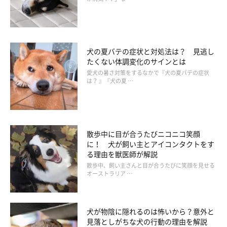
アイディア③｜使わなくなった食器を再利
用！
犬の夏バテの症状と対処法は？ 見逃し
たくない体調変化のサインとは
愛犬の暑さ対策をするなかで『犬の夏バテの症状
は？ 』『犬の夏 …
散歩中に目が合うたびニコニコ笑顔
に！ 犬が飼い主とアイコンタクトをす
る理由を獣医師が解説
散歩中、飼い主さんと目が合うたびに笑顔を見せる
オーストラリア …
犬が物陰に隠れるのは怖いから？意外と
見落としがちな犬の行動の理由を解説