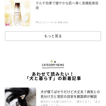
マルチ効果で健やかな肌へ導く高機能美容
け、ほつれてしまわないように処理をするだけで、このようなお
液
洋服にリメイクすることができるそうです。お手持ちのアイテム
や100円ショップの商品で簡単に作れるので、手軽にチャレンジ
PR(エリクシール on 美的.com)
できそうですね。
もっと見る
あわせて読みたい！
「犬と暮らす」の新着記事
犬が寝てばかりだけど大丈夫？病気との
見分け方と受診の目安を獣医師が解説
愛犬がいつも寝てばかりで、「疲れてる？」「まさ
か病気！？」な …