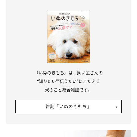
まいにちのいぬ・ねこのきもちアプリ
ヨークシャー・テリアのポッキーくんは、100均のカーペット用
滑り止めマットをフードの下に敷いて活用！老犬になると足の踏
ん張る力が低下しますが、滑り止めマットを敷くことで、立って
食事ができるようです。若い犬でもフードボウルの下に敷けば、
滑り止め効果でエサやお水のこぼれ防止になりますね。
『いぬのきもち』は、飼い主さんの
“知りたい”“伝えたい”にこたえる
ほかに、100円ショップで買える玄関マットやクッションなど
犬のこと総合雑誌です。
を、犬用として使っているかたもいます。粗相などでどうしても
汚してしまいがちですが、100円なら気軽に購入できますし、サ
雑誌『いぬのきもち』
イズや種類も豊富なので、洗い替え用として何枚もそろえたくな
りますね♪
なお、人用のシャンプーや歯磨き粉などには、犬にとって有害な