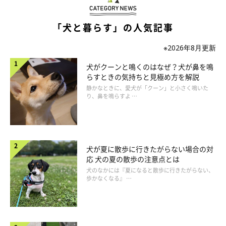
「犬と暮らす」の人気記事
※2026年8月更新
犬がクーンと鳴くのはなぜ？犬が鼻を鳴
らすときの気持ちと見極め方を解説
アイディア②｜アームウォーマーを犬用のお
静かなときに、愛犬が「クーン」と小さく鳴いた
洋服に！
り、鼻を鳴らすよ …
犬が夏に散歩に行きたがらない場合の対
応 犬の夏の散歩の注意点とは
犬のなかには『夏になると散歩に行きたがらない、
歩かなくなる』 …