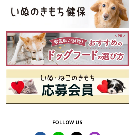
物資が含まれていることがあります。家にあるもので代用するの
は素晴らしいことですが、使用の際には必ず注意するようにして
くださいね。ぜひエコで経済的な代用品を探してみてください！
参照／Instagram
文／tu-ca
※一部写真はスマホアプリ「まいにちのいぬ・ねこのきもち」で
投稿されたものです。
※記事と一部写真に関連性はありませんので予めご了承くださ
い。
※今回ご紹介している商品の中には、犬が使用することを想定し
て製造していない商品が含まれています。十分に注意し、不安が
あるときは使用しないでください。
FOLLOW US