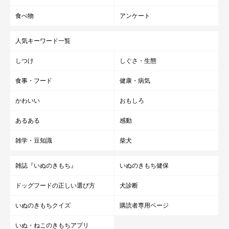
食べ物
アンケート
人気キーワード一覧
しつけ
しぐさ・生態
食事・フード
健康・病気
かわいい
おもしろ
あるある
感動
雑学・豆知識
柴犬
雑誌『いぬのきもち』
いぬのきもち健保
ドッグフードの正しい選び方
犬診断
いぬのきもちクイズ
購読者専用ページ
いぬ・ねこのきもちアプリ