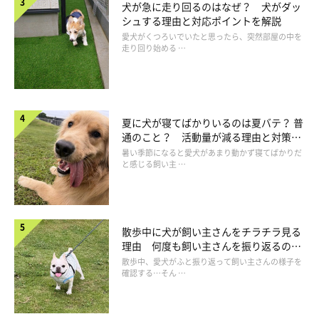
犬が急に走り回るのはなぜ？ 犬がダッ
シュする理由と対応ポイントを解説
愛犬がくつろいでいたと思ったら、突然部屋の中を
走り回り始める …
夏に犬が寝てばかりいるのは夏バテ？ 普
通のこと？ 活動量が減る理由と対策と
は
暑い季節になると愛犬があまり動かず寝てばかりだ
まいにちのいぬ・ねこのきもちアプリ
と感じる飼い主 …
愛犬にかわいいお洋服を着せてあげたいけど、犬用のお洋服は高
くて断念、でも1から手作りするのはちょっと…という方もいら
散歩中に犬が飼い主さんをチラチラ見る
っしゃるでしょう。トイ・プードルのチャロくんは、100円ショ
理由 何度も飼い主さんを振り返るのは
ップの毛糸のアームウォーマーをアレンジしたお洋服を着ていま
なぜ？
散歩中、愛犬がふと振り返って飼い主さんの様子を
確認する…そん …
す。ふわふわの素材と、カラフルな色合いがかわいい♪
人用のアームウォーマーやレッグウォーマーに足を通す穴を開