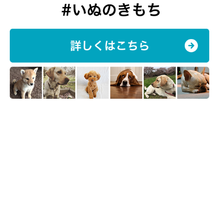
@komachi104
飼い主さんに「大蛇のぬいぐるみ」をプレゼントしてもらった、
こまちちゃん。かなり喜んでいた様子で、その日はずっとぬいぐ
るみを持ち運んで遊んでいたようです。
こまちちゃんは普段からぬいぐるみが好きとのことですが、「ぬ
いぐるみ愛」がすごい様子からはどのようなことがわかるのでし
ょうか。
いぬのきもち獣医師相談室の白山さとこ先生
に聞きまし
た。
白山先生：
「こまちちゃんは、ぬいぐるみが大好きなコなのですね。犬はぬ
いぐるみをどのように認識しているかというと、
大事なおもちゃ
や遊び相手（友達）、母犬やきょうだい犬
のように思っている可