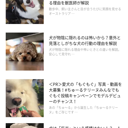
る理由を獣医師が解説
散歩中、飼い主さんと目が合うたびに笑顔を見せる
オーストラリア …
犬が物陰に隠れるのは怖いから？意外と
見落としがちな犬の行動の理由を解説
犬が物陰に隠れる理由や怖いときとの違いを解説。
安心して見守れ …
＜PR＞愛犬の「もぐもぐ」写真・動画を
大募集！#ちゅーるテリーヌみんなでも
ぐもぐ投稿キャンペーンでモデルデビュ
ーのチャンス！
あの「ちゅ～る」から誕生した「ちゅ～るテリー
ヌ」をご存じです …
こまちちゃんはぬいぐるみが大好き！
犬は「反省」という感情はない！？ 人