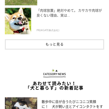
飼い主さん：
「肉球放置」絶対やめて。 カサカサ肉球が
良くない理由、実は...
「人が見るとびっくりするような大蛇のぬいぐるみですが、こま
ちからすると
『大きくて動きのある楽しいおもちゃなんだろうな
ぁ』
なんて思いました。
PR(AIGATE株式会社)
このぬいぐるみはかなりお気に入りで今でもよく遊んでいます
もっと見る
が、最近は所々に穴があき、綿が出てきてしまいましたね
（笑）」
新しいBIGおもちゃ（大蛇）をもらって嬉しくてずっと持ち運
あわせて読みたい！
「犬と暮らす」の新着記事
んでる🤣🤣🤣
#こまち
#秋田犬
pic.twitter.com/sYb0ig85Hg
— 秋田犬 こまち日和 (@komachi104)
August 3, 2024
散歩中に目が合うたびニコニコ笑顔
に！ 犬が飼い主とアイコンタクトをす