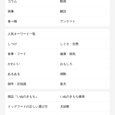
・甘えん坊なコ
コラム
動画
・人懐っこいコ
画像
解説
・活発なコ
食べ物
アンケート
・一頭で飼われているコ
人気キーワード一覧
などの傾向が挙げられるでしょう」
しつけ
しぐさ・生態
食事・フード
健康・病気
関連記事:
ぬいぐるみが大好きすぎる秋田犬 プレゼント
かわいい
おもしろ
してもらった「大蛇」を優しくいじる姿にキュ
ン！
紹介するのは、X（旧Twitter）ユーザー@komachi104さんが「かわ
いい」と投稿していた動画。「大蛇のぬいぐるみ」の上に乗ってま
あるある
感動
ったりしている愛犬・こまちちゃん（撮影時、生後7カ月／秋田
犬）が映っています。寝転がりながら、ぬいぐるみをちょいちょい
雑学・豆知識
柴犬
触ったりするこまちちゃん。撮影当時の状況など、飼い主さんに話
関連記事:
を聞きました。
真っ白でフワフワで、大きな垂れ耳が可愛い秋
雑誌『いぬのきもち』
いぬのきもち健保
田犬の子犬 お迎えから3カ月後のビフォーアフ
ターにほっこり！
紹介するのは、X（旧Twitter）ユーザー@komachi104さんが投稿し
ドッグフードの正しい選び方
犬診断
ていた写真。愛犬・こまちちゃん（撮影時、生後2カ月／秋田犬）
をお迎えした日の様子が写されています。こまちちゃんをお迎えし
たときのことや、生後5カ月になったこまちちゃんの様子など、飼