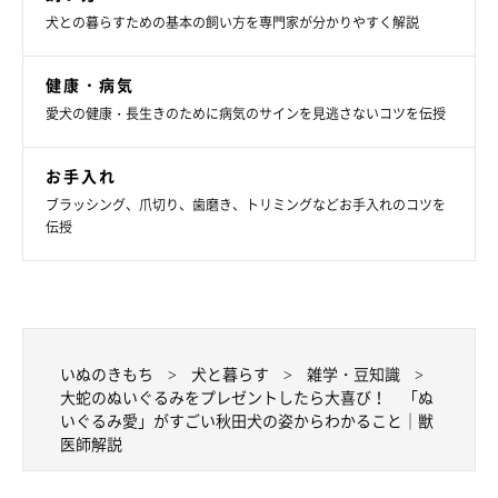
犬との暮らすための基本の飼い方を専門家が分かりやすく解説
健康・病気
愛犬の健康・長生きのために病気のサインを見逃さないコツを伝授
お手入れ
ブラッシング、爪切り、歯磨き、トリミングなどお手入れのコツを
伝授
水入れの中にぬいぐるみが……（笑）
@komachi104
いぬのきもち
犬と暮らす
雑学・豆知識
ほかにも、ぬいぐるみが好きすぎるあまり、こんなことがあるよ
大蛇のぬいぐるみをプレゼントしたら大喜び！ 「ぬ
いぐるみ愛」がすごい秋田犬の姿からわかること｜獣
うです。
医師解説
飼い主さん：