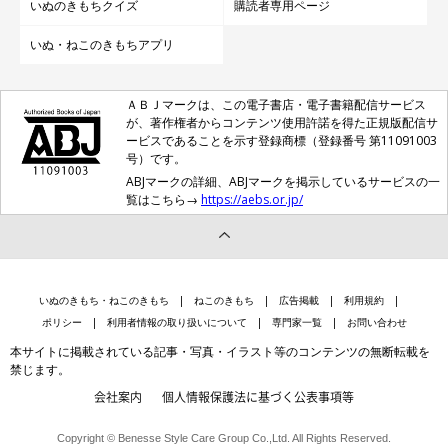
いぬのきもちクイズ
購読者専用ページ
い主さんに話を聞きました。
（監修：いぬのきもち獣医師相談室 獣医師・白山さとこ先生）
写真提供・取材協力／
@komachi104
さん／X（旧Twitter）
いぬ・ねこのきもちアプリ
取材・文／雨宮カイ
※この記事は投稿者さまに取材し、了承の上制作したものです。
ＡＢＪマークは、この電子書店・電子書籍配信サービス
が、著作権者からコンテンツ使用許諾を得た正規版配信サ
2025年5月時点の情報であり、現在と異なる場合があります。
ービスであることを示す登録商標（登録番号 第11091003
号）です。
ABJマークの詳細、ABJマークを掲示しているサービスの一
覧はこちら→
https://aebs.or.jp/
いぬのきもち・ねこのきもち
ねこのきもち
広告掲載
利用規約
ポリシー
利用者情報の取り扱いについて
専門家一覧
お問い合わせ
本サイトに掲載されている記事・写真・イラスト等のコンテンツの無断転載を
禁じます。
会社案内
個人情報保護法に基づく公表事項等
Copyright © Benesse Style Care Group Co.,Ltd. All Rights Reserved.