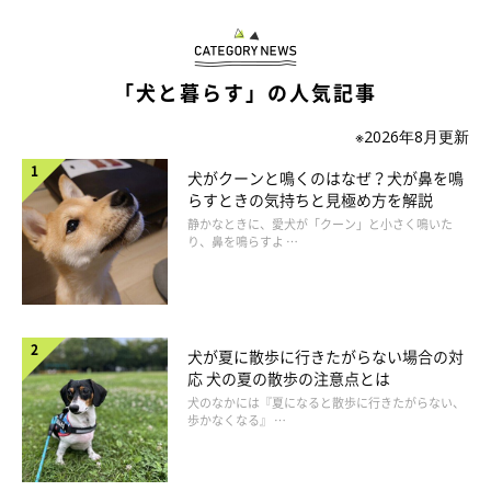
こまちちゃんの愛らしい姿について、「蛇姫」と飼い主さん。
@komachi104
「犬と暮らす」の人気記事
※2026年8月更新
飼い主さんによると、大蛇のぬいぐるみは
「先ほどの動画を投稿
する2日前に新しく購入したもの」
だったそう。
犬がクーンと鳴くのはなぜ？犬が鼻を鳴
らすときの気持ちと見極め方を解説
静かなときに、愛犬が「クーン」と小さく鳴いた
ぬいぐるみをプレゼントしてもらったこまちちゃんは、かなり喜
り、鼻を鳴らすよ …
んでいた様子だったとのこと。その日は嬉しすぎたのか、ずっと
ぬいぐるみを持ち運んでいたのだとか。
犬が夏に散歩に行きたがらない場合の対
応 犬の夏の散歩の注意点とは
犬のなかには『夏になると散歩に行きたがらない、
歩かなくなる』 …