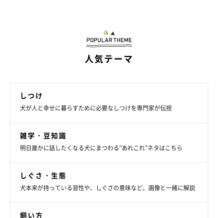
こまちちゃんの前には、たくさんのぬいぐるみが！
@komachi104
こまちちゃんは、
「常になにかしらのぬいぐるみを持っている」
というほど、ぬいぐるみが大好きなコなのだそう。家族の誰かが
人気テーマ
帰宅したときや、家族が朝起きてきたときなども、常にぬいぐる
みをくわえて出迎えてくれるといいます。
しつけ
犬が人と幸せに暮らすために必要なしつけを専門家が伝授
雑学・豆知識
明日誰かに話したくなる犬にまつわる”あれこれ”ネタはこちら
しぐさ・生態
犬本来が持っている習性や、しぐさの意味など、画像と一緒に解説
飼い方