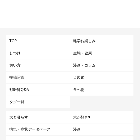
能性があります。
今回のこまちちゃんの場合は、大蛇のぬいぐるみはこまちちゃん
よりも長さがあり、いろんな形に変化したり枕にもなったりと、
TOP
雑学お楽しみ
楽しく遊べるおもちゃでもあり体を預けられる存在
でもあるので
しょう。
しつけ
生態・健康
飼い方
漫画・コラム
また、とても気に入っている様子を見ると、ぬいぐるみの素材や
重み、噛み心地などが、“何かを口にくわえていたい”こまちちゃ
投稿写真
犬図鑑
んにはちょうどいいのかもしれません。プレゼントしたものでこ
獣医師Q&A
食べ物
んなに喜んでもらえたら、とても嬉しいですね。
タグ一覧
こまちちゃんのように、ぬいぐるみを好む犬に見られる特徴とし
犬と暮らす
犬が好き♥
ては……
病気・症状データベース
漫画