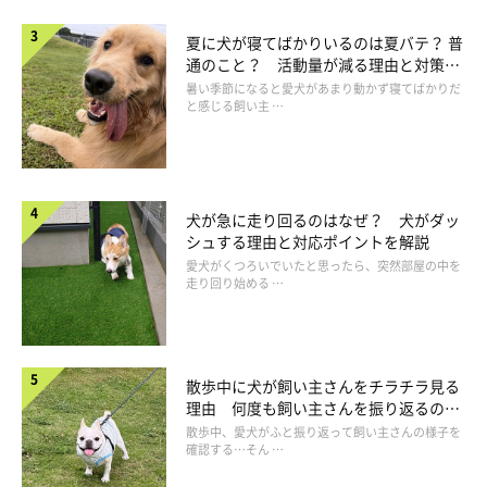
夏に犬が寝てばかりいるのは夏バテ？ 普
通のこと？ 活動量が減る理由と対策と
は
暑い季節になると愛犬があまり動かず寝てばかりだ
と感じる飼い主 …
犬が急に走り回るのはなぜ？ 犬がダッ
シュする理由と対応ポイントを解説
愛犬がくつろいでいたと思ったら、突然部屋の中を
走り回り始める …
今でもこのぬいぐるみがお気に入り！
@komachi104
散歩中に犬が飼い主さんをチラチラ見る
こまちちゃんはその後も、ぬいぐるみを「枕」代わりにして寝た
理由 何度も飼い主さんを振り返るのは
なぜ？
り、振り回して遊んだりしているとのこと。そんなこまちちゃん
散歩中、愛犬がふと振り返って飼い主さんの様子を
確認する…そん …
の様子を見て、飼い主さんはこんなことを思うそうです。