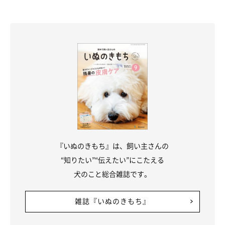
「いつもぬいぐるみをくわえて移動しているので、水を飲むとき
に
水入れにぬいぐるみが入っている
ことも多々あります。一緒に
飲もうとしているのか……（笑）
おやつをあげるときも、ぬいぐるみをくわえたまま食べようとす
ることも。家族みんなに
『こまち、おもちゃを離さないと食べら
れないよ！』
ってよく言われています。そんなこまちが本当に可
愛くて愛おしいです」
『いぬのきもち』は、飼い主さんの
“知りたい”“伝えたい”にこたえる
犬のこと総合雑誌です。
持ち歩いてたぬいぐるみを水入れに入れて一緒に飲んでる🤣🤣
🤣
こまち…おもしろすぎる😭💕
#こまち
#秋田犬
雑誌『いぬのきもち』
pic.twitter.com/Ikjjsg6cZR
— 秋田犬 こまち日和 (@komachi104)
August 29, 2024