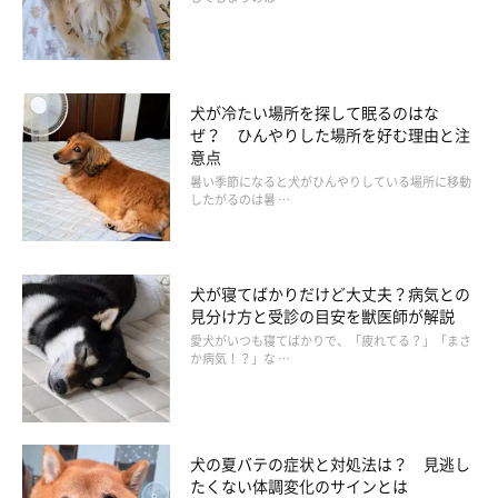
犬が冷たい場所を探して眠るのはな
ぜ？ ひんやりした場所を好む理由と注
意点
暑い季節になると犬がひんやりしている場所に移動
したがるのは暑 …
犬が寝てばかりだけど大丈夫？病気との
見分け方と受診の目安を獣医師が解説
愛犬がいつも寝てばかりで、「疲れてる？」「まさ
か病気！？」な …
いぬのきもち投稿写真ギャラリー
成犬になると、誕生時に比べて50～70倍も体が大きくなる中～
大型犬。もともと骨密度が高いですが、この時期はさらに高ま
犬の夏バテの症状と対処法は？ 見逃し
たくない体調変化のサインとは
り、一気に骨が強くなります。