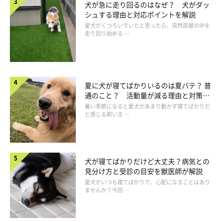
犬が急に走り回るのはなぜ？ 犬がダッ
成長期に骨を痛めると、骨格形成にも影響を与えるため注意が必
シュする理由と対応ポイントを解説
要です。
愛犬がくつろいでいたと思ったら、突然部屋の中を
走り回り始める …
生まれてから8～18カ月で全身の骨格が完成
夏に犬が寝てばかりいるのは夏バテ？ 普
小型犬は8～10カ月、中型犬は10～12カ月、大型犬は15～18カ
通のこと？ 活動量が減る理由と対策と
月かけて成犬の大きさに成長し、体の完成とともに骨格も完成し
は
暑い季節になると愛犬があまり動かず寝てばかりだ
と感じる飼い主 …
ます。ただし、骨格は完成しても骨密度は成長途中で、骨は強く
なりきっていません。とくにこの時期、小型犬と中型犬は大型犬
に比べて骨密度が低いので、骨折などに注意して過ごしましょ
う。
犬が寝てばかりだけど大丈夫？病気との
見分け方と受診の目安を獣医師が解説
愛犬がいつも寝てばかりで、心配になることはあり
ませんか？今回 …