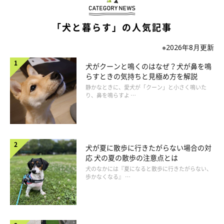
「犬と暮らす」の人気記事
※2026年8月更新
犬がクーンと鳴くのはなぜ？犬が鼻を鳴
らすときの気持ちと見極め方を解説
静かなときに、愛犬が「クーン」と小さく鳴いた
り、鼻を鳴らすよ …
いぬのきもち投稿写真ギャラリー
犬が夏に散歩に行きたがらない場合の対
犬の骨の数は約320本。小さな体に人の約1.5倍もの骨をもつ犬
応 犬の夏の散歩の注意点とは
は、生まれてから体が完成するまでの成長期、体の成長と一緒に
犬のなかには『夏になると散歩に行きたがらない、
骨もぐんぐん成長していきます。
歩かなくなる』 …
とはいえ、犬の骨は一つひとつが小さかったり、細かったりする
など、骨折や脱臼をしやすい構造ともいえます。やんちゃ盛りの