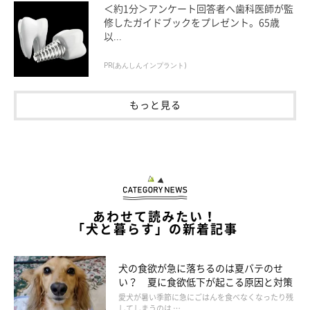
＜約1分＞アンケート回答者へ歯科医師が監
修したガイドブックをプレゼント。65歳
以...
PR(あんしんインプラント)
もっと見る
成犬になると中～大型犬は骨が急成長し、小
型犬は微増にとどまる
あわせて読みたい！
「犬と暮らす」の新着記事
犬の食欲が急に落ちるのは夏バテのせ
い？ 夏に食欲低下が起こる原因と対策
愛犬が暑い季節に急にごはんを食べなくなったり残
してしまうのは …