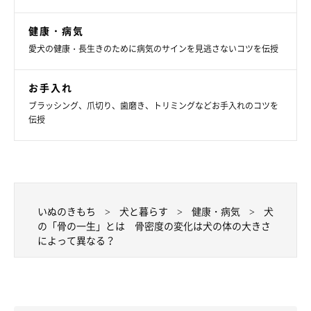
健康・病気
愛犬の健康・長生きのために病気のサインを見逃さないコツを伝授
いぬのきもち投稿写真ギャラリー
お手入れ
ブラッシング、爪切り、歯磨き、トリミングなどお手入れのコツを
伝授
小型犬に比べて骨密度が高い中～大型犬ですが、5～7才頃をピー
クに早くも骨の老化＝骨密度の低下が始まります。
見た目にはまだまだ若々しく元気いっぱいな時期だからこそ、飼
い主さんは意識的に気持ちの切り替えを。これまでしていた激し
いぬのきもち
犬と暮らす
健康・病気
犬
い運動も、この頃から骨の負担になることがあります。
の「骨の一生」とは 骨密度の変化は犬の体の大きさ
によって異なる？