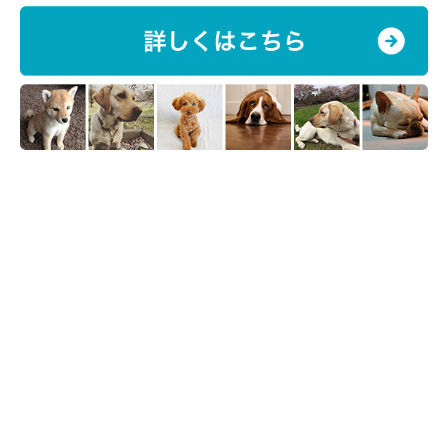
骨がもろくなる目安は15才以上
明確なデータはまだ存在しないものの、犬もハイシニア期になる
と、骨がもろくなり骨折しやすくなる「骨粗鬆症」が疑われるよ
うになります。この病気になると転倒したり犬用ベッドから落ち
たりなど、小さなことでも骨折してしまう可能性が。室内の環境
を整えて、犬の転倒や転落を防止しましょう。
犬の骨がどのように変化していくかを知っておくことは、日々の
お世話や健康管理に役立ちます。ぜひ参考にしてみてください
ね。
お話を伺った先生／枝村 一弥先生（博士（獣医師） 日本大学生
物資源学部獣医学科獣医外科学研究室教授 日本大学動物病院院