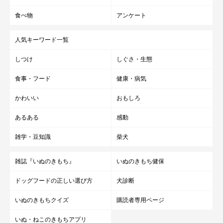
食べ物
アンケート
人気キーワード一覧
しつけ
しぐさ・生態
食事・フード
健康・病気
かわいい
おもしろ
あるある
感動
雑学・豆知識
柴犬
雑誌『いぬのきもち』
いぬのきもち健保
ドッグフードの正しい選び方
犬診断
いぬのきもちクイズ
購読者専用ページ
いぬ・ねこのきもちアプリ