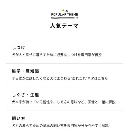
中～大型犬は5～7才頃をピークに骨密度は低
人気テーマ
下に転じていく
しつけ
犬が人と幸せに暮らすために必要なしつけを専門家が伝授
雑学・豆知識
明日誰かに話したくなる犬にまつわる”あれこれ”ネタはこちら
しぐさ・生態
犬本来が持っている習性や、しぐさの意味など、画像と一緒に解説
飼い方
犬との暮らすための基本の飼い方を専門家が分かりやすく解説