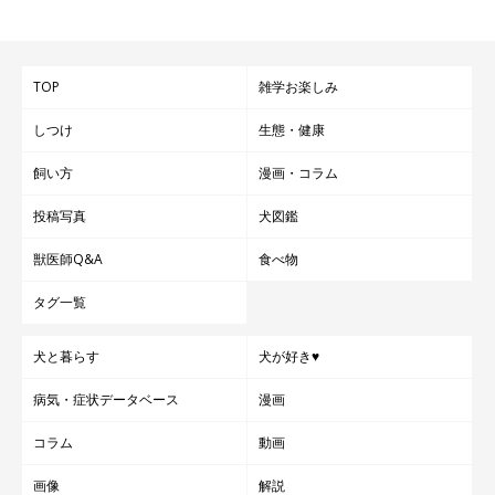
長 ）
参考／「いぬのきもち」2025年10月号『最後まで元気に歩ける
強さを手に入れよう！ 愛犬の骨のためにできること』
TOP
雑学お楽しみ
文／長谷部サチ
しつけ
生態・健康
※写真はスマホアプリ「いぬ・ねこのきもち」で投稿されたもの
です。
飼い方
漫画・コラム
※記事と写真に関連性がない場合もあります。
投稿写真
犬図鑑
獣医師Q&A
食べ物
タグ一覧
犬と暮らす
犬が好き♥
病気・症状データベース
漫画
コラム
動画
画像
解説