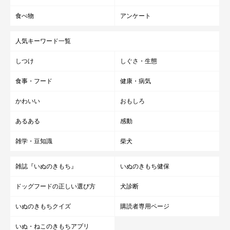
食べ物
アンケート
人気キーワード一覧
しつけ
しぐさ・生態
食事・フード
健康・病気
かわいい
おもしろ
あるある
感動
雑学・豆知識
柴犬
雑誌『いぬのきもち』
いぬのきもち健保
ドッグフードの正しい選び方
犬診断
いぬのきもちクイズ
購読者専用ページ
いぬ・ねこのきもちアプリ