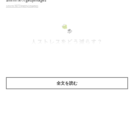
smrm1977/gettyimages
smrm1977/gettyimages
人ストレスをどう減らす？
とくに対策もとらないまま、愛犬に苦手な人とふれあわせ続ける
と、「キライ」という気持ちが積み重なり、愛犬のストレスに。
うまく対処することで、キライの気持ちを緩和させましょう。
全文を読む
苦手な人が近づいてきたら飼い主さんが盾になる
愛犬が苦手に感じている人が近づいてきたら、相手に失礼がない
よう注意しつつ、飼い主さんが愛犬と相手の間に入りこみ、愛犬
の視界からその人を遮りましょう。小型犬なら抱っこしたまま体