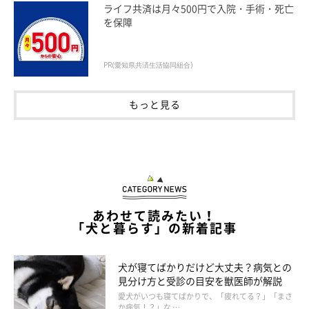
ライフ共済は月々500円で入院・手術・死亡
にヒントが隠れているかも。
を保障
PR(愛知県共済生活協同組合)
もっと見る
あわせて読みたい！
「犬と暮らす」の新着記事
犬が寝てばかりだけど大丈夫？病気との
見分け方と受診の目安を獣医師が解説
愛犬がいつも寝てばかりで、「疲れてる？」「まさ
か病気！？」な …