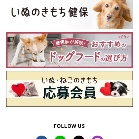
イラスト／船越谷 香
「人ストレス」「音ストレス」への対策をご紹介しました。スト
レスは完全に取り除くのは難しいですが、少しでも愛犬の苦手意
識が薄くなるよう、飼い主さんが工夫してあげたいですね。
お話を伺った先生／獣医師。博士（獣医学）。東京農業大学農学
部動物科学科（動物行動学研究室）教授 増田宏司先生
参考／「いぬのきもち」2021年５月号『スキ・キライがわかれ
ば愛犬はストレスフリーになる！』
イラスト／船越谷 香
文／いぬのきもち編集室
FOLLOW US