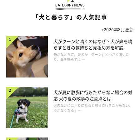
「犬と暮らす」の人気記事
複数人で散歩してみる
※2026年8月更新
犬がクーンと鳴くのはなぜ？犬が鼻を鳴
らすときの気持ちと見極め方を解説
散歩中に通行人を怖がるなど、事前に避けられない場合には、家
静かなときに、愛犬が「クーン」と小さく鳴いた
族やいぬ友などの数人で散歩するのも手。スキな人が複数寄り添
り、鼻を鳴らすよ …
ってくれれば心強くなり、キライの気持ちが薄まりやすくなりま
す。
犬が夏に散歩に行きたがらない場合の対
応 犬の夏の散歩の注意点とは
犬のなかには『夏になると散歩に行きたがらない、
歩かなくなる』 …