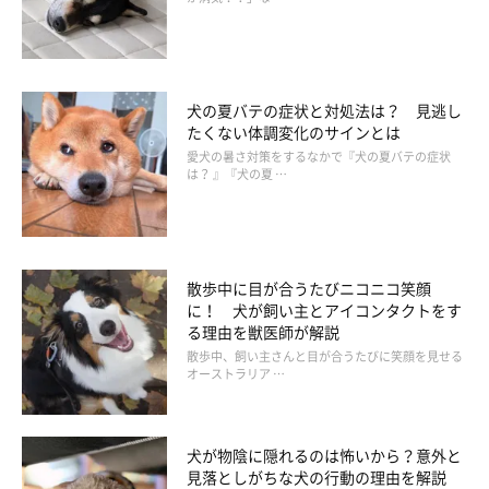
イラスト／船越谷 香
犬の夏バテの症状と対処法は？ 見逃し
ちなみに……飼い主さんが嫌いな人は愛犬も嫌いになる!?
たくない体調変化のサインとは
愛犬の暑さ対策をするなかで『犬の夏バテの症状
は？ 』『犬の夏 …
2015年に京都大学で行われた実験によると、犬は飼い主さんに
非協力的な人を嫌うことがわかっています。愛犬が苦手に感じて
いる人がいれば、その人と飼い主さんが仲よくしている様子を、
あえて愛犬の目の前で見せてみるのも手かもしれません。
散歩中に目が合うたびニコニコ笑顔
に！ 犬が飼い主とアイコンタクトをす
る理由を獣医師が解説
散歩中、飼い主さんと目が合うたびに笑顔を見せる
オーストラリア …
犬が物陰に隠れるのは怖いから？意外と
見落としがちな犬の行動の理由を解説