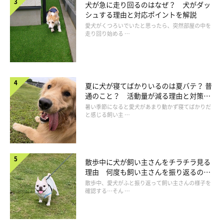
犬が急に走り回るのはなぜ？ 犬がダッ
シュする理由と対応ポイントを解説
愛犬がくつろいでいたと思ったら、突然部屋の中を
走り回り始める …
夏に犬が寝てばかりいるのは夏バテ？ 普
通のこと？ 活動量が減る理由と対策と
は
暑い季節になると愛犬があまり動かず寝てばかりだ
と感じる飼い主 …
イラスト／船越谷 香
散歩中に犬が飼い主さんをチラチラ見る
愛犬に好かれている人をお手本にする
理由 何度も飼い主さんを振り返るのは
なぜ？
散歩中、愛犬がふと振り返って飼い主さんの様子を
確認する…そん …
愛犬が苦手意識をもっている人が、家族や知人の場合は、愛犬に
好かれている人の特徴をよく観察し、ノートに書き出すなどして
マネしてみて。声の高さや表情、手の使い方など、意外なところ