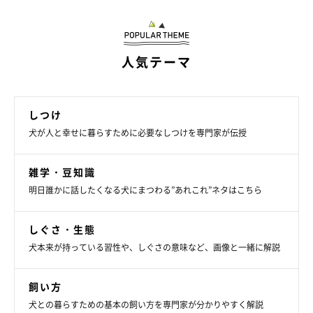
ーー愛犬の皮膚のトラブルに気がついたときに動物病院を受診す
る目安などはありますか？
人気テーマ
A：
愛犬の生活に支障が出るほどのかゆみがある、皮膚の赤みが
1日以上続く、湿疹があるなどの様子がみられる場合は、動物病
院を受診されることをおすすめします。
しつけ
犬が人と幸せに暮らすために必要なしつけを専門家が伝授
愛犬の皮膚の異変にできるだけ早く気がついてあげるためにも、
日頃から皮膚の様子を観察したり体をかゆがっていないかなども
雑学・豆知識
気にかけてあげたいですね。
明日誰かに話したくなる犬にまつわる”あれこれ”ネタはこちら
しぐさ・生態
（監修：いぬのきもち獣医師相談室獣医師・岡本りさ先生）
犬本来が持っている習性や、しぐさの意味など、画像と一緒に解説
取材・文／maki
※写真は「いぬのきもちアプリ」で投稿されたものです
飼い方
※記事と写真に関連性はありませんので予めご了承ください
犬との暮らすための基本の飼い方を専門家が分かりやすく解説