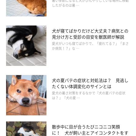
暑い季節になると犬がひんやりしている場所に移動
したがるのは暑 …
犬が寝てばかりだけど大丈夫？病気との
見分け方と受診の目安を獣医師が解説
愛犬がいつも寝てばかりで、「疲れてる？」「まさ
か病気！？」な …
犬の夏バテの症状と対処法は？ 見逃し
たくない体調変化のサインとは
愛犬の暑さ対策をするなかで『犬の夏バテの症状
は？ 』『犬の夏 …
Q.愛犬の皮膚にトラブルがあったとき、動物
病院を受診する目安は？
散歩中に目が合うたびニコニコ笑顔
に！ 犬が飼い主とアイコンタクトをす