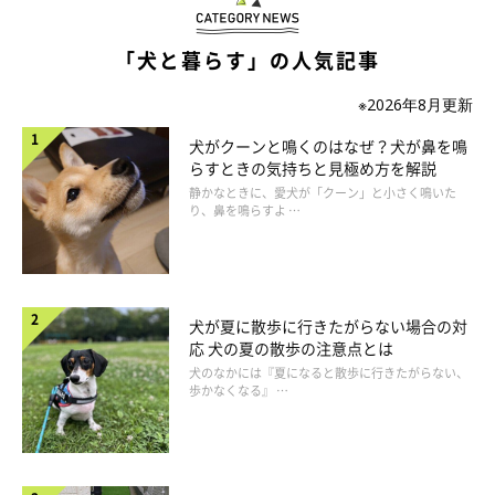
いぬのきもち投稿写真ギャラリー
「犬と暮らす」の人気記事
※2026年8月更新
ーー梅雨になると犬のどのような皮膚の病気が多くなりますか？
犬がクーンと鳴くのはなぜ？犬が鼻を鳴
らすときの気持ちと見極め方を解説
A：
梅雨の時期は一般的に犬の皮膚炎や外耳炎が多くなります。
静かなときに、愛犬が「クーン」と小さく鳴いた
皮膚炎や外耳炎では皮膚の赤みやかゆみ、湿疹、ジュクジュクす
り、鼻を鳴らすよ …
るといった症状がみられやすいです。
犬が夏に散歩に行きたがらない場合の対
応 犬の夏の散歩の注意点とは
犬のなかには『夏になると散歩に行きたがらない、
歩かなくなる』 …