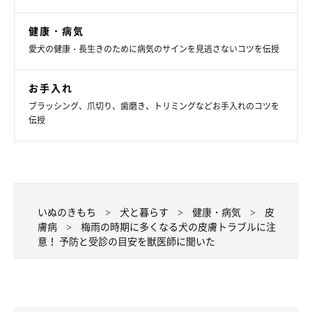
関連記事:
健康・病気
夏に注意すべき犬の3つの皮膚病とは？ 症状と
治療法を獣医師に聞いた
愛犬の健康・長生きのために病気のサインを見逃さないコツを伝授
温度や湿度の高くなりやすい夏は犬の皮膚病が多くなる時季といわ
れています。今回は、「夏に注意すべき3つの犬の皮膚病、膿皮
症・マラセチア皮膚炎・外耳炎」について、いぬのきもち獣医師相
お手入れ
談室の岡本りさ先生に話を聞きました。
ブラッシング、爪切り、歯磨き、トリミングなどお手入れのコツを
伝授
いぬのきもち
犬と暮らす
健康・病気
皮
膚病
梅雨の時期に多くなる犬の皮膚トラブルに注
意！ 予防と受診の目安を獣医師に聞いた