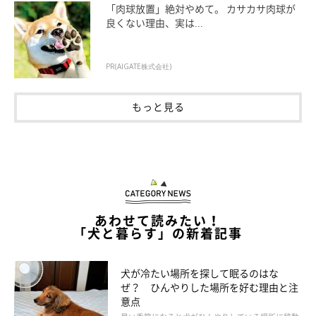
「肉球放置」絶対やめて。 カサカサ肉球が
良くない理由、実は...
PR(AIGATE株式会社)
もっと見る
いぬのきもち投稿写真ギャラリー
ーー犬の皮膚トラブルを予防するためにどのようなお手入れをす
るとよいですか？
あわせて読みたい！
「犬と暮らす」の新着記事
A：
犬の皮膚トラブルの予防対策として、ブラッシングを小まめ
にする、シャンプーの頻度を増やす、皮膚を清潔に保つようにす
犬が冷たい場所を探して眠るのはな
るとよいでしょう。
ぜ？ ひんやりした場所を好む理由と注
意点