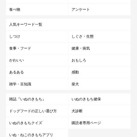
食べ物
アンケート
人気キーワード一覧
しつけ
しぐさ・生態
食事・フード
健康・病気
かわいい
おもしろ
あるある
感動
雑学・豆知識
柴犬
雑誌『いぬのきもち』
いぬのきもち健保
ドッグフードの正しい選び方
犬診断
いぬのきもちクイズ
購読者専用ページ
いぬ・ねこのきもちアプリ