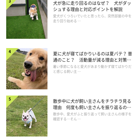
犬が急に走り回るのはなぜ？ 犬がダッ
シュする理由と対応ポイントを解説
愛犬がくつろいでいたと思ったら、突然部屋の中を
走り回り始める …
夏に犬が寝てばかりいるのは夏バテ？ 普
Q.犬の皮膚トラブルを予防する方法は？
通のこと？ 活動量が減る理由と対策と
は
暑い季節になると愛犬があまり動かず寝てばかりだ
と感じる飼い主 …
散歩中に犬が飼い主さんをチラチラ見る
理由 何度も飼い主さんを振り返るのは
なぜ？
散歩中、愛犬がふと振り返って飼い主さんの様子を
確認する…そん …