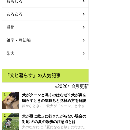
おもしろ
あるある
感動
雑学・豆知識
柴犬
「犬と暮らす」の人気記事
※2026年8月更新
犬がクーンと鳴くのはなぜ？犬が鼻を
鳴らすときの気持ちと見極め方を解説
静かなときに、愛犬が「クーン」と小さく
鳴いたり、鼻を鳴らすような音を出したり
犬が夏に散歩に行きたがらない場合の
することはありませんか？ 大きく吠える
わけではない分、「不安なの？それとも何
対応 犬の夏の散歩の注意点とは
かお願いしているの？」と気になる飼い主
犬のなかには『夏になると散歩に行きたが