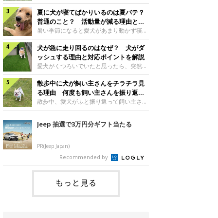
さんもいるかもしれません。今回は、犬が
らない、歩かなくなる』『暑い季節は散歩
クーンと鳴く理由や鼻鳴らしの背景、見極
夏に犬が寝てばかりいるのは夏バテ？
の気配を察すると涼しい部屋から出ようと
め方と対応のポイントなどについて、いぬ
しない』など散歩に行きたがらないコもい
普通のこと？ 活動量が減る理由と対
のきもち獣医師相談室の原 駿太朗先生に
るようです。愛犬の運動をさせてあげたい
策とは
暑い季節になると愛犬があまり動かず寝て
伺いました。クーンと鳴くのはどんな気持
のに、散歩に行きたがらない。このような
ばかりだと感じる飼い主さんはいません
ち？いぬのきもち投稿写真ギャラリー犬が
場合はどう対応すればよいのでしょうか？
犬が急に走り回るのはなぜ？ 犬がダ
か？その様子に、愛犬が夏バテで疲れてい
クーンと小さく鳴くときは、何らかの感情
「愛犬が夏に散歩に行きたがらない場合の
るのか、元気がないのかなど不安に感じる
ッシュする理由と対応ポイントを解説
を伝えようとしている場合があると考えら
対応」について、いぬのきもち獣医師相談
方もいるのではないかと思います。 で
愛犬がくつろいでいたと思ったら、突然部
れています。大
室の白山さとこ先生に聞きました。Q.夏に
は、犬が寝てばかりいるときに対処が必要
屋の中を走り回り始める――そんな様子に
犬の散歩に行くときの注意点は？ いぬの
かを見極める方法はあるのでしょうか？
散歩中に犬が飼い主さんをチラチラ見
驚いたことはありませんか？ 急な動きに
きもち投稿写真ギャラリーーー夏に愛犬と
「犬の活動量が夏に減る理由と対策」につ
「何が起きているの？」と戸惑う飼い主さ
る理由 何度も飼い主さんを振り返る
散歩に行くときは、どのようなことに注意
いて、いぬのきもち獣医師相談室の山口み
んも多いでしょう。落ち着いていたはずな
のはなぜ？
散歩中、愛犬がふと振り返って飼い主さん
をするとよい
き先生に話を聞きました。Q. 夏に犬の活
のに、急にスイッチが入ったように見える
の様子を確認する…そんな場面に心当たり
動量が減る理由は？ いぬのきもち投稿写
と不安になることもあります。今回は、犬
はありませんか？ 何度もチラチラ見られ
Jeep 抽選で3万円分ギフト当たる
真ギャラリーーー夏に愛犬の活動量が減る
が急に走り回る理由や見極め方などについ
ると、「何か気になることがあるの？」
と感じる飼い主さんもいるようです。理由
て、いぬのきもち獣医師相談室の岡本りさ
「ちゃんと歩けているかな」と不安になる
としてどのようなこ
先生に伺いました。犬が急に走り回るのは
ことがあるかもしれません。愛犬が歩きな
PR(Jeep Japan)
よくある行動？いぬのきもち投稿写真ギャ
がら飼い主さんを振り返るしぐさには、ど
Recommended by
ラリー犬が突然走り回る行動は、必ずしも
んな気持ちが隠れているのでしょうか。今
珍しいものではないと考えられています。
回は、犬が散歩中に飼い主さんを確認する
体にたまったエ
理由や注意すべきサインの見極めかた、対
もっと見る
応のポイントなどについて、いぬのきもち
獣医師相談室の原 駿太朗先生に伺いまし
た。振り返るのは「確認」や「安心」のサ
イン？いぬのきも