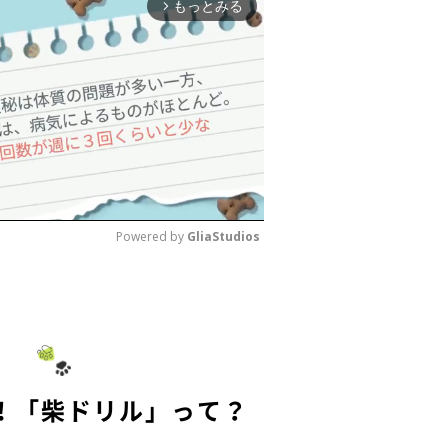
もっとみる
arrow_forward_ios
Powered by 
GliaStudios
M
u
t
e
！「柴ドリル」って？