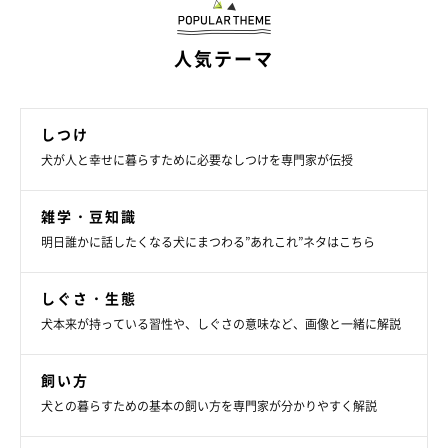
人気テーマ
グレープシードオイル
しつけ
犬が人と幸せに暮らすために必要なしつけを専門家が伝授
さまざまな効果が期待される話題のオイルですが、脂質が多くカ
ロリーも高いので、犬の肝臓に負担をかけることも。
雑学・豆知識
また、全般的に紫外線や熱、酸化がNGなので、保存状態にも注
明日誰かに話したくなる犬にまつわる”あれこれ”ネタはこちら
意が必要です。
しぐさ・生態
グレープシードオイルは……×
犬本来が持っている習性や、しぐさの意味など、画像と一緒に解説
飼い方
犬との暮らすための基本の飼い方を専門家が分かりやすく解説