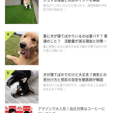
肉は犬の食性にあった食材ですが、与え過ぎは栄養を偏らせてし
愛犬がくつろいでいたと思ったら、突然部屋の中を
まうので注意を。
走り回り始める …
また、生肉では、サルモネラ菌や大腸菌といった食中毒を起こす
原因となる菌が付着していることもあるので、与える場合はしっ
かり加熱したうえで、味つけせずに与えましょう。
夏に犬が寝てばかりいるのは夏バテ？ 普
通のこと？ 活動量が減る理由と対策と
鹿肉は……○
は
暑い季節になると愛犬があまり動かず寝てばかりだ
と感じる飼い主 …
与える場合……5～10g
犬が寝てばかりだけど大丈夫？病気との
見分け方と受診の目安を獣医師が解説
愛犬がいつも寝てばかりで、心配になることはあり
ませんか？今回 …
アマゾンで大人気！血圧対策はコーヒーに