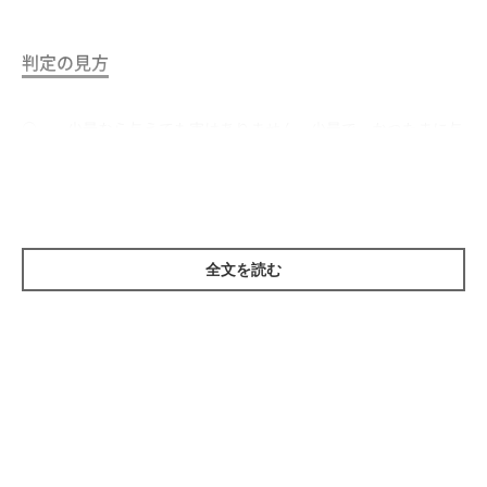
判定の見方
○……少量なら与えても害はありません。少量で、かつたまに与
える程度なら大丈夫です。
△……与えるならば注意が必要。与えすぎると下痢や体調不良の
原因になります。分量をしっかり守って。
×……与えると命にかかわることも。与えないで。犬が食べると
全文を読む
中毒を起こしたり、健康を害したりすることがあります。
量の目安
※「与えるなら」で掲載している分量はあくまで目安です。
ドライフードを主食にしている体重5kgの健康な成犬を想定し