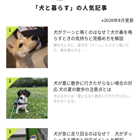
「犬と暮らす」の人気記事
※2026年8月更新
犬がクーンと鳴くのはなぜ？犬が鼻を鳴
らすときの気持ちと見極め方を解説
静かなときに、愛犬が「クーン」と小さく鳴いた
り、鼻を鳴らすよ …
犬が夏に散歩に行きたがらない場合の対
応 犬の夏の散歩の注意点とは
犬のなかには『夏になると散歩に行きたがらない、
歩かなくなる』 …
鹿肉
犬が急に走り回るのはなぜ？ 犬がダッ
シュする理由と対応ポイントを解説