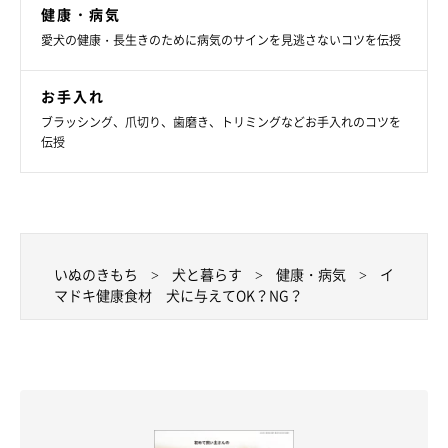
健康・病気
愛犬の健康・長生きのために病気のサインを見逃さないコツを伝授
お手入れ
ブラッシング、爪切り、歯磨き、トリミングなどお手入れのコツを
伝授
ぶどうを与えられた犬が、腎不全や下痢などを引き起こしたとい
う中毒報告が多くあります。
いぬのきもち
犬と暮らす
健康・病気
イ
マドキ健康食材 犬に与えてOK？NG？
すでに腎臓などに持病がある犬の場合は重篤症状を引き起こすこ
とも考えられます。
ぶどうの木の種子から作られるグレープシードオイルも、犬には
与えないほうが安心でしょう。