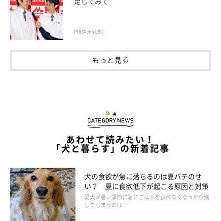
足してみて
PR(森永乳業)
もっと見る
鹿肉は、脂肪やコレステロールが少ない赤身の肉で、たんぱく質
が豊富です。
また、鉄分や、アレルギーに有効だと期待される成分も含まれ、
犬に与えるのに適しているといわれています。
与えるなら加熱した状態で5～10g程度が○。
あわせて読みたい！
「犬と暮らす」の新着記事
キヌア
犬の食欲が急に落ちるのは夏バテのせ
い？ 夏に食欲低下が起こる原因と対策
愛犬が暑い季節に急にごはんを食べなくなったり残
健康食材でもとくに注目されているのが、キヌアをはじめとした
してしまうのは …
シード・穀類です。