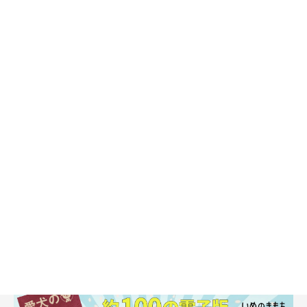
た分量であり、5kg未満の超小型犬は表示の分量より少なめに与
えてください。
※とくに表記のないものは1日分の上限目安量です。
「与えるなら」の分量の上限まで与える場合、1日におすそわ
けする食べ物は1､2種類にとどめましょう。
注意
※どんな食べ物でもアレルギー症状を引き起こす可能性はありま
す。
愛犬に与えて異変が出たら、ただちに与えるのをやめて、獣医
師に診てもらいましょう。
※問題のない食べ物でも、初めてだと下痢をしたり発疹をおこし
たりすることも。