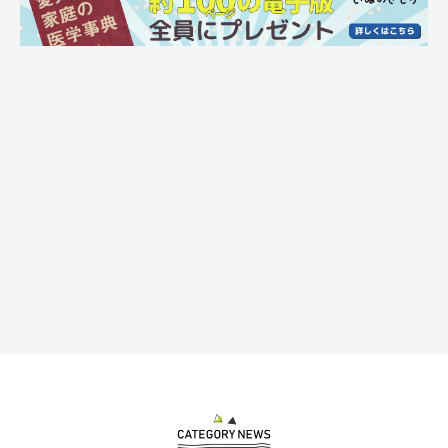
また、与えたことのない食べ物をあえて与える必要はありませ
ん。判断に迷ったら、与えない選択をしましょう。
※判定が○や△になっている食べ物でも、アレルギーや持病のあ
る犬や、子犬、シニア犬などに与えると、命にかかわるケースも
あります。
このような犬に与えるときは獣医師に相談しましょう。
※食べ物を与えるときは、のどに詰まらないよう、細かく切るな
ど下処理をしてから与えてください。
※○△×の判定や量の目安は、ASPCA（アメリカ動物虐待防止協
会）などの最新の中毒報告を加味して制作しているため、「いぬ
のきもち」過去号の類似企画や、別冊の小冊子掲載の情報と異な
る場合があります。
※掲載している情報は、2016年12月7日現在の情報です。