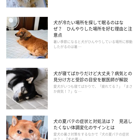
水を含ませるとふくらむ特性があるので、おなかの中で急にふく
らみ始めると危険！
犬に与える場合はあらかじめ水を吸収させてから与えましょう。
犬が冷たい場所を探して眠るのはな
ぜ？ ひんやりした場所を好む理由と注
意点
キヌアは……△
暑い季節になると犬がひんやりしている場所に移動
したがるのは暑 …
与える場合……水を含ませた状態で5g
犬が寝てばかりだけど大丈夫？病気との
見分け方と受診の目安を獣医師が解説
愛犬がいつも寝てばかりで、「疲れてる？」「まさ
か病気！？」な …
犬の夏バテの症状と対処法は？ 見逃し
たくない体調変化のサインとは
愛犬の暑さ対策をするなかで『犬の夏バテの症状
は？ 』『犬の夏 …