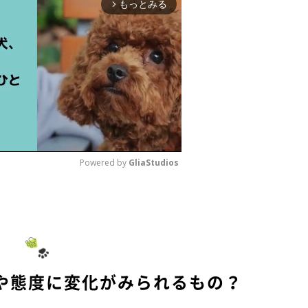
もっとみる
arrow_forward_ios
Powered by 
GliaStudios
M
u
t
e
や態度に変化がみられるもの？