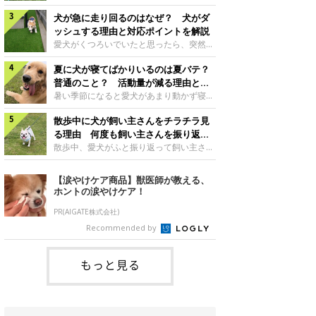
さんもいるかもしれません。今回は、犬が
らない、歩かなくなる』『暑い季節は散歩
クーンと鳴く理由や鼻鳴らしの背景、見極
犬が急に走り回るのはなぜ？ 犬がダ
の気配を察すると涼しい部屋から出ようと
め方と対応のポイントなどについて、いぬ
しない』など散歩に行きたがらないコもい
ッシュする理由と対応ポイントを解説
のきもち獣医師相談室の原 駿太朗先生に
るようです。愛犬の運動をさせてあげたい
愛犬がくつろいでいたと思ったら、突然部
伺いました。クーンと鳴くのはどんな気持
のに、散歩に行きたがらない。このような
屋の中を走り回り始める――そんな様子に
ち？いぬのきもち投稿写真ギャラリー犬が
場合はどう対応すればよいのでしょうか？
夏に犬が寝てばかりいるのは夏バテ？
驚いたことはありませんか？ 急な動きに
クーンと小さく鳴くときは、何らかの感情
「愛犬が夏に散歩に行きたがらない場合の
「何が起きているの？」と戸惑う飼い主さ
普通のこと？ 活動量が減る理由と対
を伝えようとしている場合があると考えら
対応」について、いぬのきもち獣医師相談
んも多いでしょう。落ち着いていたはずな
策とは
暑い季節になると愛犬があまり動かず寝て
れています。大
室の白山さとこ先生に聞きました。Q.夏に
のに、急にスイッチが入ったように見える
ばかりだと感じる飼い主さんはいません
犬の散歩に行くときの注意点は？ いぬの
と不安になることもあります。今回は、犬
散歩中に犬が飼い主さんをチラチラ見
か？その様子に、愛犬が夏バテで疲れてい
きもち投稿写真ギャラリーーー夏に愛犬と
が急に走り回る理由や見極め方などについ
るのか、元気がないのかなど不安に感じる
る理由 何度も飼い主さんを振り返る
散歩に行くときは、どのようなことに注意
て、いぬのきもち獣医師相談室の岡本りさ
方もいるのではないかと思います。 で
のはなぜ？
散歩中、愛犬がふと振り返って飼い主さん
をするとよい
先生に伺いました。犬が急に走り回るのは
は、犬が寝てばかりいるときに対処が必要
の様子を確認する…そんな場面に心当たり
よくある行動？いぬのきもち投稿写真ギャ
かを見極める方法はあるのでしょうか？
はありませんか？ 何度もチラチラ見られ
【涙やけケア商品】獣医師が教える、
ラリー犬が突然走り回る行動は、必ずしも
「犬の活動量が夏に減る理由と対策」につ
ると、「何か気になることがあるの？」
ホントの涙やけケア！
珍しいものではないと考えられています。
いて、いぬのきもち獣医師相談室の山口み
「ちゃんと歩けているかな」と不安になる
体にたまったエ
き先生に話を聞きました。Q. 夏に犬の活
ことがあるかもしれません。愛犬が歩きな
PR(AIGATE株式会社)
動量が減る理由は？ いぬのきもち投稿写
がら飼い主さんを振り返るしぐさには、ど
Recommended by
真ギャラリーーー夏に愛犬の活動量が減る
んな気持ちが隠れているのでしょうか。今
と感じる飼い主さんもいるようです。理由
回は、犬が散歩中に飼い主さんを確認する
としてどのようなこ
理由や注意すべきサインの見極めかた、対
もっと見る
応のポイントなどについて、いぬのきもち
獣医師相談室の原 駿太朗先生に伺いまし
た。振り返るのは「確認」や「安心」のサ
イン？いぬのきも