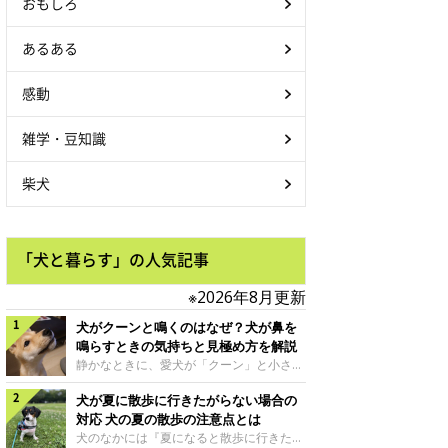
おもしろ
あるある
感動
雑学・豆知識
柴犬
「犬と暮らす」の人気記事
※2026年8月更新
犬がクーンと鳴くのはなぜ？犬が鼻を
鳴らすときの気持ちと見極め方を解説
静かなときに、愛犬が「クーン」と小さく
鳴いたり、鼻を鳴らすような音を出したり
犬が夏に散歩に行きたがらない場合の
することはありませんか？ 大きく吠える
わけではない分、「不安なの？それとも何
対応 犬の夏の散歩の注意点とは
かお願いしているの？」と気になる飼い主
犬のなかには『夏になると散歩に行きたが