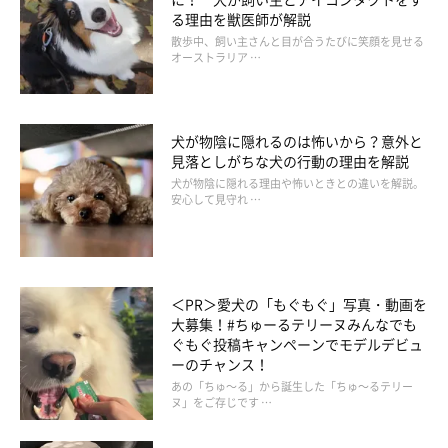
る理由を獣医師が解説
散歩中、飼い主さんと目が合うたびに笑顔を見せる
オーストラリア …
犬が物陰に隠れるのは怖いから？意外と
見落としがちな犬の行動の理由を解説
犬が物陰に隠れる理由や怖いときとの違いを解説。
安心して見守れ …
＜PR＞愛犬の「もぐもぐ」写真・動画を
大募集！#ちゅーるテリーヌみんなでも
ぐもぐ投稿キャンペーンでモデルデビュ
ーのチャンス！
あの「ちゅ～る」から誕生した「ちゅ～るテリー
ヌ」をご存じです …