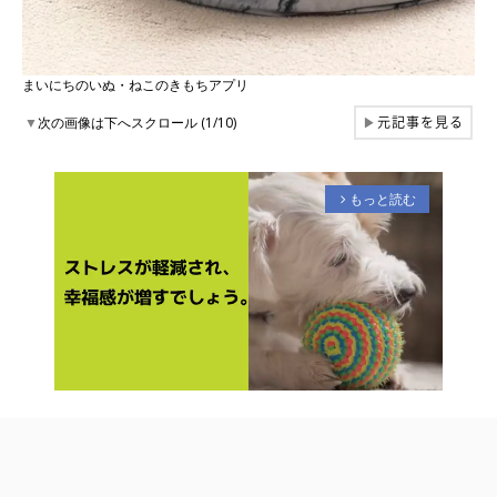
まいにちのいぬ・ねこのきもちアプリ
元記事を見る
▼
次の画像は下へスクロール (1/10)
▶
もっと読む
arrow_forward_ios
M
u
t