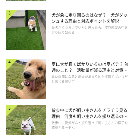
犬が急に走り回るのはなぜ？ 犬がダッ
シュする理由と対応ポイントを解説
愛犬がくつろいでいたと思ったら、突然部屋の中を
走り回り始める …
夏に犬が寝てばかりいるのは夏バテ？ 普
通のこと？ 活動量が減る理由と対策と
は
暑い季節になると愛犬があまり動かず寝てばかりだ
と感じる飼い主 …
散歩中に犬が飼い主さんをチラチラ見る
理由 何度も飼い主さんを振り返るのは
なぜ？
散歩中、愛犬がふと振り返って飼い主さんの様子を
確認する…そん …