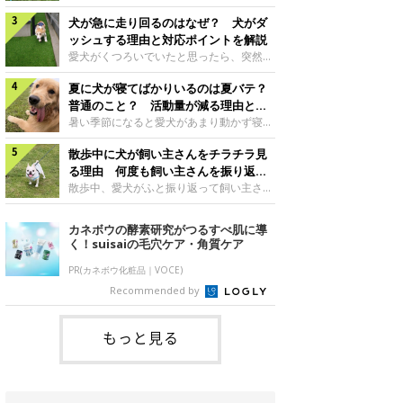
さんもいるかもしれません。今回は、犬が
らない、歩かなくなる』『暑い季節は散歩
クーンと鳴く理由や鼻鳴らしの背景、見極
犬が急に走り回るのはなぜ？ 犬がダ
の気配を察すると涼しい部屋から出ようと
め方と対応のポイントなどについて、いぬ
しない』など散歩に行きたがらないコもい
ッシュする理由と対応ポイントを解説
のきもち獣医師相談室の原 駿太朗先生に
るようです。愛犬の運動をさせてあげたい
愛犬がくつろいでいたと思ったら、突然部
伺いました。クーンと鳴くのはどんな気持
のに、散歩に行きたがらない。このような
屋の中を走り回り始める――そんな様子に
ち？いぬのきもち投稿写真ギャラリー犬が
場合はどう対応すればよいのでしょうか？
夏に犬が寝てばかりいるのは夏バテ？
驚いたことはありませんか？ 急な動きに
クーンと小さく鳴くときは、何らかの感情
「愛犬が夏に散歩に行きたがらない場合の
「何が起きているの？」と戸惑う飼い主さ
普通のこと？ 活動量が減る理由と対
を伝えようとしている場合があると考えら
対応」について、いぬのきもち獣医師相談
んも多いでしょう。落ち着いていたはずな
策とは
暑い季節になると愛犬があまり動かず寝て
れています。大
室の白山さとこ先生に聞きました。Q.夏に
のに、急にスイッチが入ったように見える
ばかりだと感じる飼い主さんはいません
犬の散歩に行くときの注意点は？ いぬの
と不安になることもあります。今回は、犬
散歩中に犬が飼い主さんをチラチラ見
か？その様子に、愛犬が夏バテで疲れてい
きもち投稿写真ギャラリーーー夏に愛犬と
が急に走り回る理由や見極め方などについ
るのか、元気がないのかなど不安に感じる
る理由 何度も飼い主さんを振り返る
散歩に行くときは、どのようなことに注意
て、いぬのきもち獣医師相談室の岡本りさ
方もいるのではないかと思います。 で
のはなぜ？
散歩中、愛犬がふと振り返って飼い主さん
をするとよい
先生に伺いました。犬が急に走り回るのは
は、犬が寝てばかりいるときに対処が必要
の様子を確認する…そんな場面に心当たり
よくある行動？いぬのきもち投稿写真ギャ
かを見極める方法はあるのでしょうか？
はありませんか？ 何度もチラチラ見られ
カネボウの酵素研究がつるすべ肌に導
ラリー犬が突然走り回る行動は、必ずしも
「犬の活動量が夏に減る理由と対策」につ
ると、「何か気になることがあるの？」
く！suisaiの毛穴ケア・角質ケア
珍しいものではないと考えられています。
いて、いぬのきもち獣医師相談室の山口み
「ちゃんと歩けているかな」と不安になる
体にたまったエ
き先生に話を聞きました。Q. 夏に犬の活
ことがあるかもしれません。愛犬が歩きな
PR(カネボウ化粧品｜VOCE)
動量が減る理由は？ いぬのきもち投稿写
がら飼い主さんを振り返るしぐさには、ど
Recommended by
真ギャラリーーー夏に愛犬の活動量が減る
んな気持ちが隠れているのでしょうか。今
と感じる飼い主さんもいるようです。理由
回は、犬が散歩中に飼い主さんを確認する
としてどのようなこ
理由や注意すべきサインの見極めかた、対
もっと見る
応のポイントなどについて、いぬのきもち
獣医師相談室の原 駿太朗先生に伺いまし
た。振り返るのは「確認」や「安心」のサ
イン？いぬのきも