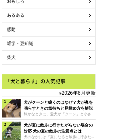
おもしろ
あるある
感動
雑学・豆知識
柴犬
「犬と暮らす」の人気記事
※2026年8月更新
犬がクーンと鳴くのはなぜ？犬が鼻を
鳴らすときの気持ちと見極め方を解説
静かなときに、愛犬が「クーン」と小さく
鳴いたり、鼻を鳴らすような音を出したり
犬が夏に散歩に行きたがらない場合の
することはありませんか？ 大きく吠える
わけではない分、「不安なの？それとも何
対応 犬の夏の散歩の注意点とは
かお願いしているの？」と気になる飼い主
犬のなかには『夏になると散歩に行きたが