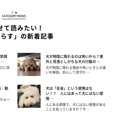
せて読みたい！
暮らす」の新着記事
笑顔
犬が物陰に隠れるのは怖いから？意
 …
外と見落としがちな犬の行動の …
びに笑
犬が物陰に隠れる理由や怖いときとの違
いを解説。安心して見守れ …
真・動
犬は「反省」という感情はな
い！？ 人にはあって犬にはない感
情 …
ちゅ～
人にある感情で、犬にはない感情がある
ことを知っていますか？今 …