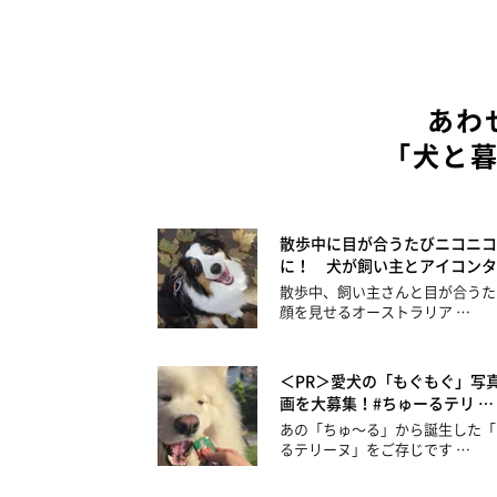
あわ
「犬と
散歩中に目が合うたびニコニコ
に！ 犬が飼い主とアイコンタ
散歩中、飼い主さんと目が合うた
顔を見せるオーストラリア …
＜PR＞愛犬の「もぐもぐ」写
画を大募集！#ちゅーるテリ …
あの「ちゅ～る」から誕生した「
るテリーヌ」をご存じです …