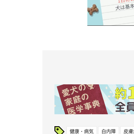
健康・病気
白内障
皮膚