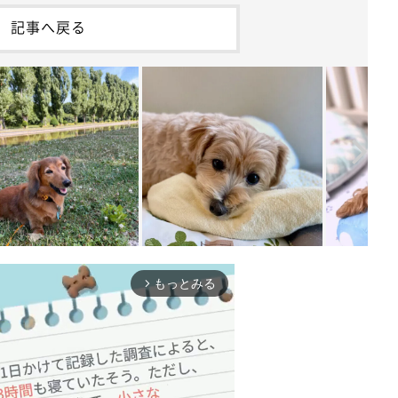
記事へ戻る
もっとみる
arrow_forward_ios