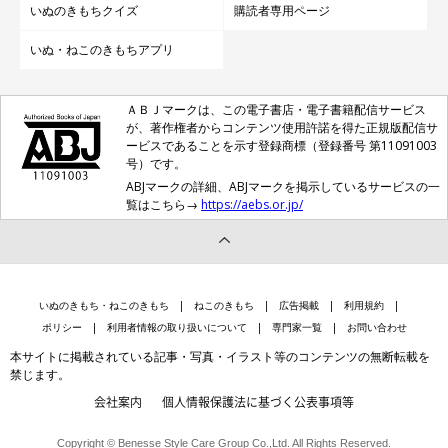
いぬのきもちクイズ
購読者専用ページ
いぬ・ねこのきもちアプリ
ＡＢＪマークは、この電子書店・電子書籍配信サービス
が、著作権者からコンテンツ使用許諾を得た正規版配信サ
ービスであることを示す登録商標（登録番号 第11091003
号）です。
ABJマークの詳細、ABJマークを掲示しているサービスの一
覧はこちら→
https://aebs.or.jp/
いぬのきもち・ねこのきもち
ねこのきもち
広告掲載
利用規約
ポリシー
利用者情報の取り扱いについて
専門家一覧
お問い合わせ
本サイトに掲載されている記事・写真・イラスト等のコンテンツの無断転載を
禁じます。
会社案内
個人情報保護法に基づく公表事項等
Copyright © Benesse Style Care Group Co.,Ltd. All Rights Reserved.