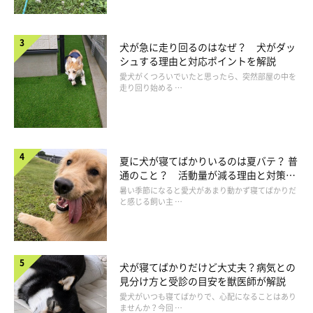
犬が急に走り回るのはなぜ？ 犬がダッ
シュする理由と対応ポイントを解説
愛犬がくつろいでいたと思ったら、突然部屋の中を
走り回り始める …
夏に犬が寝てばかりいるのは夏バテ？ 普
通のこと？ 活動量が減る理由と対策と
は
暑い季節になると愛犬があまり動かず寝てばかりだ
と感じる飼い主 …
犬が寝てばかりだけど大丈夫？病気との
見分け方と受診の目安を獣医師が解説
愛犬がいつも寝てばかりで、心配になることはあり
ませんか？今回 …