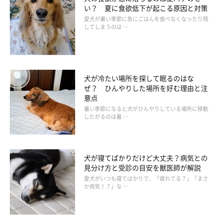
い？ 夏に食欲低下が起こる原因と対策
愛犬が暑い季節に急にごはんを食べなくなったり残
してしまうのは …
犬が冷たい場所を探して眠るのはな
ぜ？ ひんやりした場所を好む理由と注
意点
暑い季節になると犬がひんやりしている場所に移動
したがるのは暑 …
犬が寝てばかりだけど大丈夫？病気との
見分け方と受診の目安を獣医師が解説
愛犬がいつも寝てばかりで、「疲れてる？」「まさ
か病気！？」な …