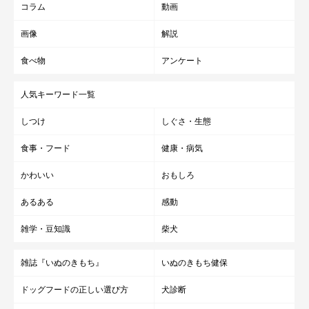
コラム
動画
画像
解説
食べ物
アンケート
人気キーワード一覧
しつけ
しぐさ・生態
食事・フード
健康・病気
かわいい
おもしろ
あるある
感動
雑学・豆知識
柴犬
雑誌『いぬのきもち』
いぬのきもち健保
ドッグフードの正しい選び方
犬診断