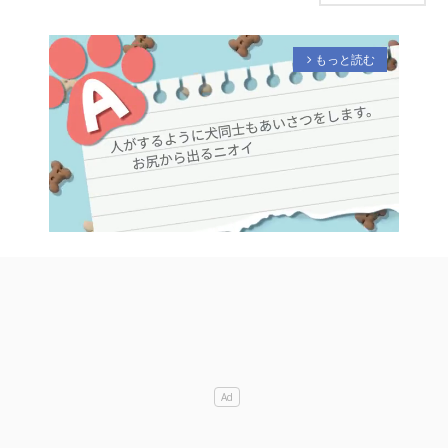
もっと読む
arrow_forward_ios
M
u
t
e