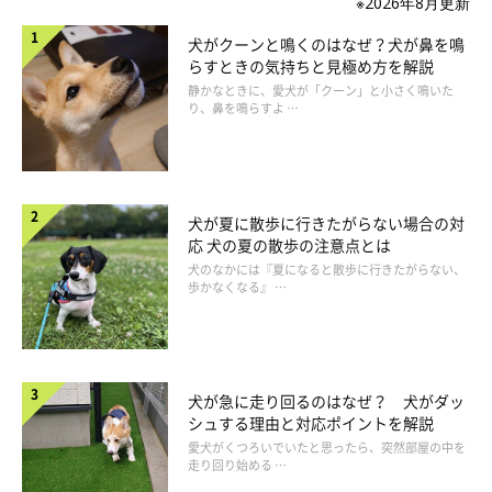
※2026年8月更新
犬がクーンと鳴くのはなぜ？犬が鼻を鳴
らすときの気持ちと見極め方を解説
静かなときに、愛犬が「クーン」と小さく鳴いた
り、鼻を鳴らすよ …
犬が夏に散歩に行きたがらない場合の対
応 犬の夏の散歩の注意点とは
犬のなかには『夏になると散歩に行きたがらない、
歩かなくなる』 …
犬が急に走り回るのはなぜ？ 犬がダッ
シュする理由と対応ポイントを解説
愛犬がくつろいでいたと思ったら、突然部屋の中を
走り回り始める …