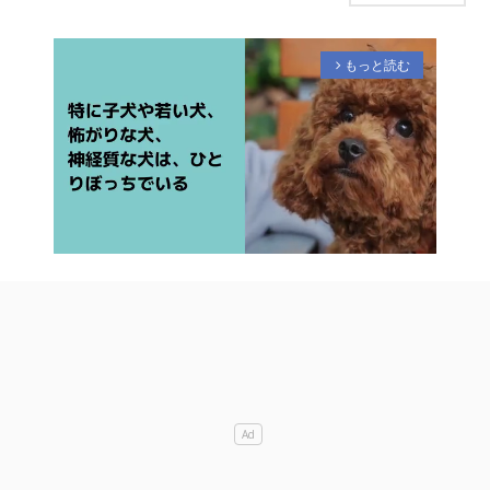
もっと読む
arrow_forward_ios
M
u
t
e