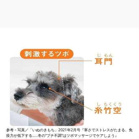
参考・写真／「いぬのきもち」2021年2月号『寒さでストレスがたまる、免
疫力が低下する……冬の“プチ不調”はツボマッサージでケアしよう』