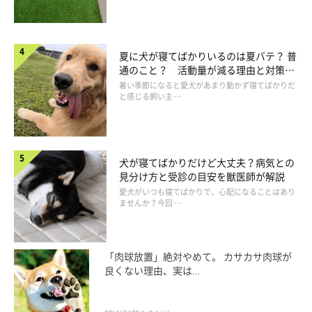
夏に犬が寝てばかりいるのは夏バテ？ 普
通のこと？ 活動量が減る理由と対策と
は
暑い季節になると愛犬があまり動かず寝てばかりだ
と感じる飼い主 …
犬が寝てばかりだけど大丈夫？病気との
見分け方と受診の目安を獣医師が解説
愛犬がいつも寝てばかりで、心配になることはあり
ませんか？今回 …
「肉球放置」絶対やめて。 カサカサ肉球が
良くない理由、実は...