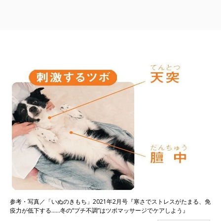
参考・写真／「いぬのきもち」2021年2月号『寒さでストレスがたまる、免
疫力が低下する……冬の“プチ不調”はツボマッサージでケアしよう』