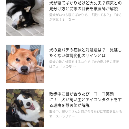
犬が寝てばかりだけど大丈夫？病気との
見分け方と受診の目安を獣医師が解説
愛犬がいつも寝てばかりで、「疲れてる？」「まさ
か病気！？」な …
犬の夏バテの症状と対処法は？ 見逃し
たくない体調変化のサインとは
愛犬の暑さ対策をするなかで『犬の夏バテの症状
は？ 』『犬の夏 …
散歩中に目が合うたびニコニコ笑顔
に！ 犬が飼い主とアイコンタクトをす
る理由を獣医師が解説
散歩中、飼い主さんと目が合うたびに笑顔を見せる
オーストラリア …