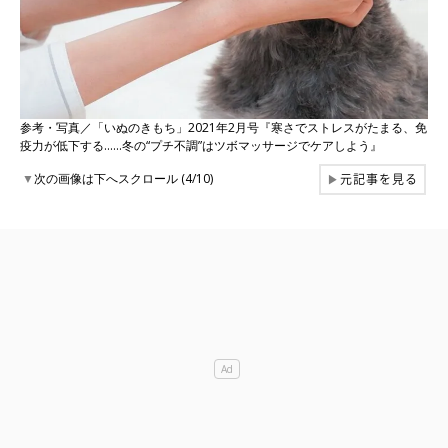
参考・写真／「いぬのきもち」2021年2月号『寒さでストレスがたまる、免
疫力が低下する……冬の“プチ不調”はツボマッサージでケアしよう』
元記事を見る
▼
次の画像は下へスクロール (4/10)
▶