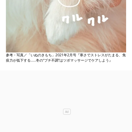
参考・写真／「いぬのきもち」2021年2月号『寒さでストレスがたまる、免
疫力が低下する……冬の“プチ不調”はツボマッサージでケアしよう』