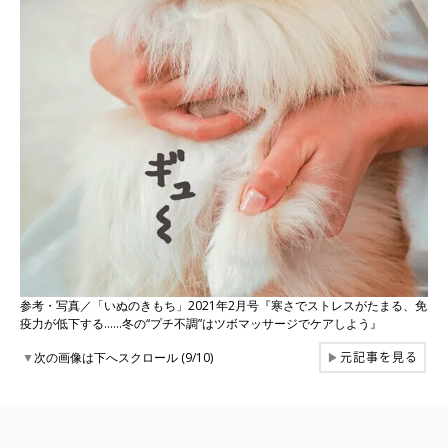
参考・写真／「いぬのきもち」2021年2月号『寒さでストレスがたまる、免
疫力が低下する……冬の“プチ不調”はツボマッサージでケアしよう』
元記事を見る
▼
次の画像は下へスクロール (9/10)
▶