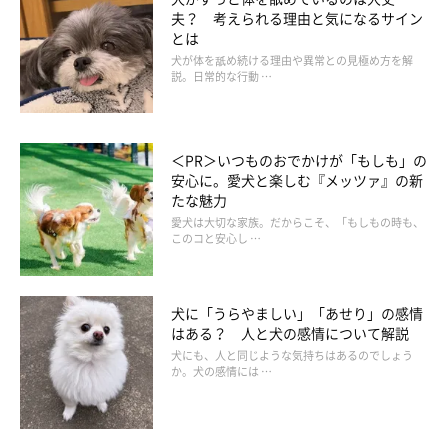
夫？ 考えられる理由と気になるサイン
とは
犬が体を舐め続ける理由や異常との見極め方を解
説。日常的な行動 …
＜PR＞いつものおでかけが「もしも」の
安心に。愛犬と楽しむ『メッツァ』の新
たな魅力
愛犬は大切な家族。だからこそ、「もしもの時も、
このコと安心し …
犬に「うらやましい」「あせり」の感情
はある？ 人と犬の感情について解説
犬にも、人と同じような気持ちはあるのでしょう
か。犬の感情には …