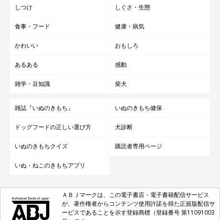
しつけ
しぐさ・生態
食事・フード
健康・病気
かわいい
おもしろ
あるある
感動
雑学・豆知識
柴犬
雑誌『いぬのきもち』
いぬのきもち健保
ドッグフードの正しい選び方
犬診断
いぬのきもちクイズ
購読者専用ページ
いぬ・ねこのきもちアプリ
ＡＢＪマークは、この電子書店・電子書籍配信サービス
が、著作権者からコンテンツ使用許諾を得た正規版配信サ
ービスであることを示す登録商標（登録番号 第11091003