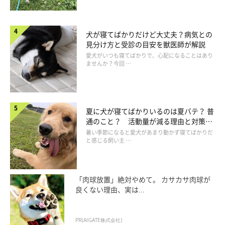
犬が寝てばかりだけど大丈夫？病気との
見分け方と受診の目安を獣医師が解説
愛犬がいつも寝てばかりで、心配になることはあり
ませんか？今回 …
夏に犬が寝てばかりいるのは夏バテ？ 普
通のこと？ 活動量が減る理由と対策と
は
暑い季節になると愛犬があまり動かず寝てばかりだ
と感じる飼い主 …
「肉球放置」絶対やめて。 カサカサ肉球が
良くない理由、実は...
PR(AIGATE株式会社)