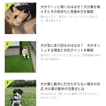
犬がクーンと鳴くのはなぜ？犬が鼻を鳴
らすときの気持ちと見極め方を解説
静かなときに、愛犬が「クーン」と小さく鳴いた
り、鼻を鳴らすよ …
犬が急に走り回るのはなぜ？ 犬がダッ
シュする理由と対応ポイントを解説
愛犬がくつろいでいたと思ったら、突然部屋の中を
走り回り始める …
犬が夏に散歩に行きたがらない場合の対
応 犬の夏の散歩の注意点とは
犬のなかには『夏になると散歩に行きたがらない、
歩かなくなる』 …