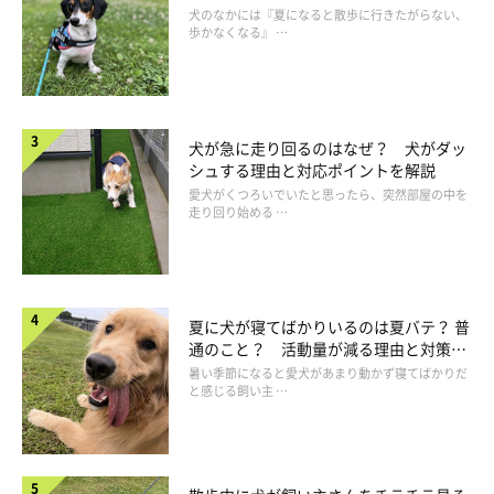
犬のなかには『夏になると散歩に行きたがらない、
歩かなくなる』 …
犬が急に走り回るのはなぜ？ 犬がダッ
シュする理由と対応ポイントを解説
愛犬がくつろいでいたと思ったら、突然部屋の中を
走り回り始める …
夏に犬が寝てばかりいるのは夏バテ？ 普
通のこと？ 活動量が減る理由と対策と
は
暑い季節になると愛犬があまり動かず寝てばかりだ
と感じる飼い主 …