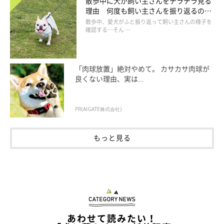
散歩中に犬が飼い主さんをチラチラ見る
理由 何度も飼い主さんを振り返るのは
なぜ？
散歩中、愛犬がふと振り返って飼い主さんの様子を
確認する…そん …
「肉球放置」絶対やめて。 カサカサ肉球が
良くない理由、実は...
PR(AIGATE株式会社)
もっと見る
あわせて読みたい！