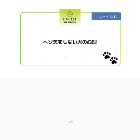
もっと読む
arrow_forward_ios
M
u
t
e