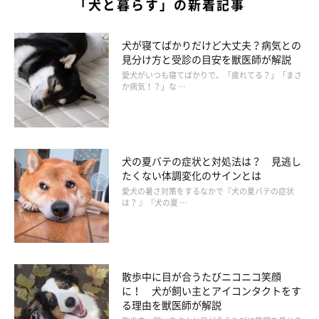
「犬と暮らす」の新着記事
犬が寝てばかりだけど大丈夫？病気との
見分け方と受診の目安を獣医師が解説
愛犬がいつも寝てばかりで、「疲れてる？」「まさ
か病気！？」な …
犬の夏バテの症状と対処法は？ 見逃し
たくない体調変化のサインとは
愛犬の暑さ対策をするなかで『犬の夏バテの症状
は？ 』『犬の夏 …
散歩中に目が合うたびニコニコ笑顔
に！ 犬が飼い主とアイコンタクトをす
る理由を獣医師が解説