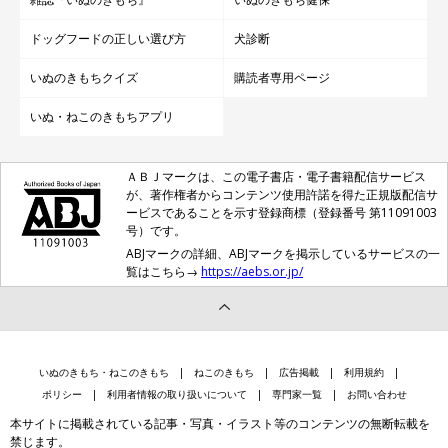
ドッグフードの正しい選び方
犬診断
いぬのきもちクイズ
購読者専用ページ
いぬ・ねこのきもちアプリ
ＡＢＪマークは、この電子書店・電子書籍配信サービス
が、著作権者からコンテンツ使用許諾を得た正規版配信サ
ービスであることを示す登録商標（登録番号 第11091003
号）です。
ABJマークの詳細、ABJマークを掲示しているサービスの一
覧はこちら→
https://aebs.or.jp/
いぬのきもち・ねこのきもち
ねこのきもち
広告掲載
利用規約
ポリシー
利用者情報の取り扱いについて
専門家一覧
お問い合わせ
本サイトに掲載されている記事・写真・イラスト等のコンテンツの無断転載を
禁じます。