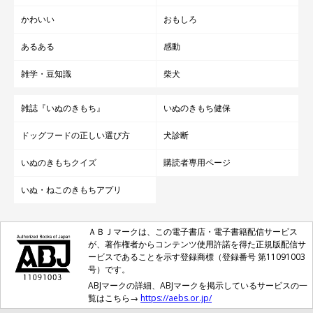
かわいい
おもしろ
あるある
感動
雑学・豆知識
柴犬
雑誌『いぬのきもち』
いぬのきもち健保
ドッグフードの正しい選び方
犬診断
いぬのきもちクイズ
購読者専用ページ
いぬ・ねこのきもちアプリ
ＡＢＪマークは、この電子書店・電子書籍配信サービス
が、著作権者からコンテンツ使用許諾を得た正規版配信サ
ービスであることを示す登録商標（登録番号 第11091003
号）です。
ABJマークの詳細、ABJマークを掲示しているサービスの一
覧はこちら→
https://aebs.or.jp/