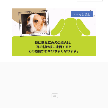
もっと読む
arrow_forward_ios
M
u
t
e