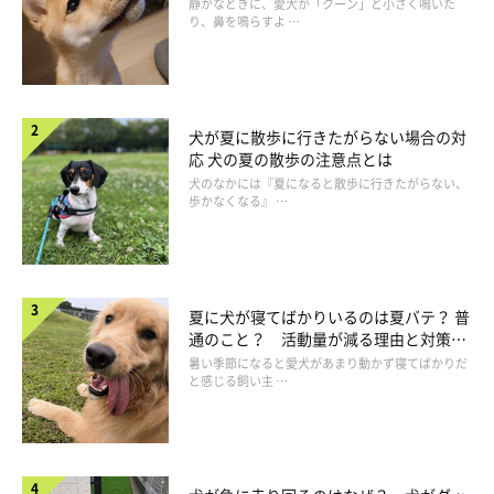
静かなときに、愛犬が「クーン」と小さく鳴いた
り、鼻を鳴らすよ …
犬が夏に散歩に行きたがらない場合の対
応 犬の夏の散歩の注意点とは
犬のなかには『夏になると散歩に行きたがらない、
歩かなくなる』 …
夏に犬が寝てばかりいるのは夏バテ？ 普
通のこと？ 活動量が減る理由と対策と
は
暑い季節になると愛犬があまり動かず寝てばかりだ
と感じる飼い主 …