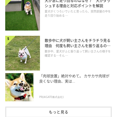
犬が急に走り回るのはなぜ？ 犬がダッ
シュする理由と対応ポイントを解説
愛犬がくつろいでいたと思ったら、突然部屋の中を
走り回り始める …
散歩中に犬が飼い主さんをチラチラ見る
理由 何度も飼い主さんを振り返るのは
なぜ？
散歩中、愛犬がふと振り返って飼い主さんの様子を
確認する…そん …
「肉球放置」絶対やめて。 カサカサ肉球が
良くない理由、実は...
PR(AIGATE株式会社)
もっと見る