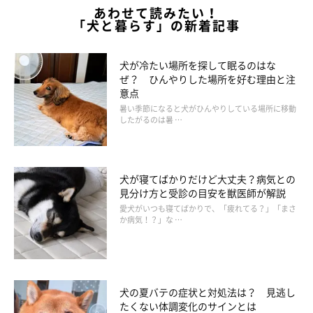
あわせて読みたい！
「犬と暮らす」の新着記事
犬が冷たい場所を探して眠るのはな
ぜ？ ひんやりした場所を好む理由と注
意点
暑い季節になると犬がひんやりしている場所に移動
したがるのは暑 …
犬が寝てばかりだけど大丈夫？病気との
見分け方と受診の目安を獣医師が解説
愛犬がいつも寝てばかりで、「疲れてる？」「まさ
か病気！？」な …
犬の夏バテの症状と対処法は？ 見逃し
たくない体調変化のサインとは