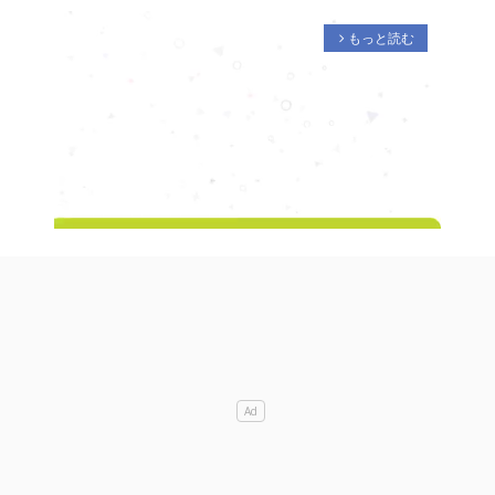
もっと読む
arrow_forward_ios
M
u
t
e