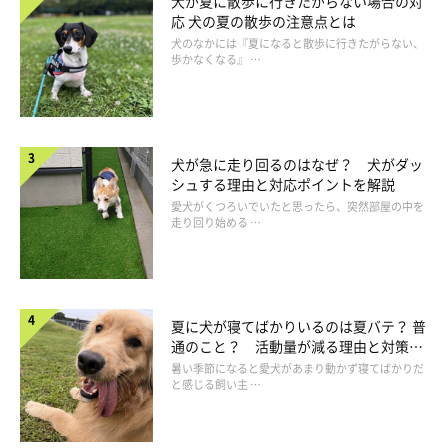
犬が夏に散歩に行きたがらない場合の対
応 犬の夏の散歩の注意点とは
犬のなかには『夏になると散歩に行きたがらない、
歩かなくなる』 …
犬が急に走り回るのはなぜ？ 犬がダッ
シュする理由と対応ポイントを解説
愛犬がくつろいでいたと思ったら、突然部屋の中を
走り回り始める …
夏に犬が寝てばかりいるのは夏バテ？ 普
通のこと？ 活動量が減る理由と対策と
は
暑い季節になると愛犬があまり動かず寝てばかりだ
と感じる飼い主 …