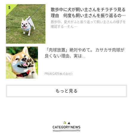
散歩中に犬が飼い主さんをチラチラ見る
理由 何度も飼い主さんを振り返るのは
なぜ？
散歩中、愛犬がふと振り返って飼い主さんの様子を
確認する…そん …
「肉球放置」絶対やめて。 カサカサ肉球が
良くない理由、実は...
PR(AIGATE株式会社)
もっと見る