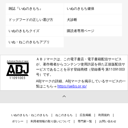
雑誌『いぬのきもち』
いぬのきもち健保
ドッグフードの正しい選び方
犬診断
いぬのきもちクイズ
購読者専用ページ
いぬ・ねこのきもちアプリ
ＡＢＪマークは、この電子書店・電子書籍配信サービス
が、著作権者からコンテンツ使用許諾を得た正規版配信サ
ービスであることを示す登録商標（登録番号 第11091003
号）です。
ABJマークの詳細、ABJマークを掲示しているサービスの一
覧はこちら→
https://aebs.or.jp/
いぬのきもち・ねこのきもち
ねこのきもち
広告掲載
利用規約
ポリシー
利用者情報の取り扱いについて
専門家一覧
お問い合わせ