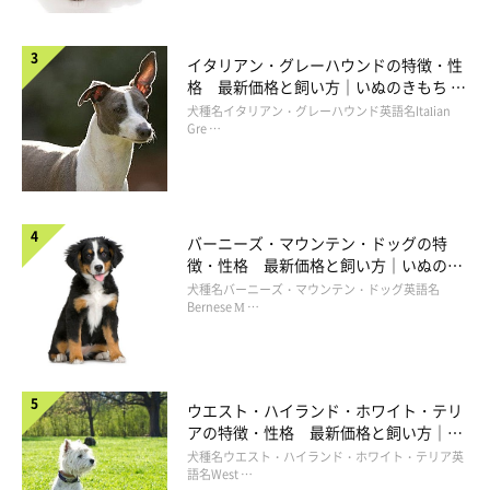
イタリアン・グレーハウンドの特徴・性
格 最新価格と飼い方｜いぬのきもち 犬
図鑑
犬種名イタリアン・グレーハウンド英語名Italian
Gre …
バーニーズ・マウンテン・ドッグの特
徴・性格 最新価格と飼い方｜いぬのき
もち 犬図鑑
犬種名バーニーズ・マウンテン・ドッグ英語名
Bernese M …
ウエスト・ハイランド・ホワイト・テリ
アの特徴・性格 最新価格と飼い方｜い
ぬのきもち 犬図鑑
犬種名ウエスト・ハイランド・ホワイト・テリア英
語名West …