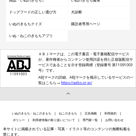
雑誌『いぬのきもち』
いぬのきもち健保
ドッグフードの正しい選び方
犬診断
いぬのきもちクイズ
購読者専用ページ
いぬ・ねこのきもちアプリ
ＡＢＪマークは、この電子書店・電子書籍配信サービス
が、著作権者からコンテンツ使用許諾を得た正規版配信サ
ービスであることを示す登録商標（登録番号 第11091003
号）です。
ABJマークの詳細、ABJマークを掲示しているサービスの一
覧はこちら→
https://aebs.or.jp/
いぬのきもち・ねこのきもち
ねこのきもち
広告掲載
利用規約
ポリシー
利用者情報の取り扱いについて
専門家一覧
お問い合わせ
本サイトに掲載されている記事・写真・イラスト等のコンテンツの無断転載を
禁じます。