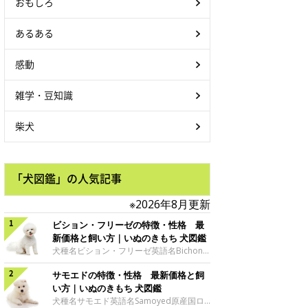
おもしろ
あるある
感動
雑学・豆知識
柴犬
「犬図鑑」の人気記事
※2026年8月更新
ビション・フリーゼの特徴・性格 最
新価格と飼い方｜いぬのきもち 犬図鑑
犬種名ビション・フリーゼ英語名Bichon
Frise原産国フランス、ベルギーサイズ小
サモエドの特徴・性格 最新価格と飼
型犬グループ愛玩犬 ビション・フリーゼ
の魅力ビジョン・フリーゼの特徴といえ
い方｜いぬのきもち 犬図鑑
ば、なんといっても綿毛のようにふわふわ
犬種名サモエド英語名Samoyed原産国ロ