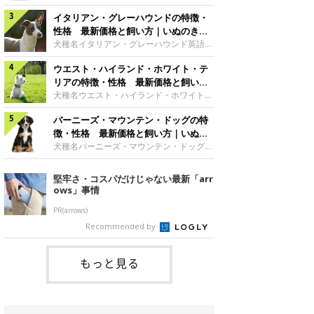
した純白の被毛。ビション・フリーゼのト
シアサイズ大型犬グループ原始的な犬・ス
レードマークともいえる、綿アメのような
イタリアン・グレーハウンドの特徴・
ピッツ サモエドの魅力雪のように白いふ
丸いカットスタイルは、アメリカ人のトリ
わふわした外見が愛らしくてユニークなサ
性格 最新価格と飼い方｜いぬのきも
マーが考案したもので、「パウダー・パ
モエド。何世紀にも渡って遊牧民とともに
ち 犬図鑑
犬種名イタリアン・グレーハウンド英語名
フ」と呼ばれます。真っ白な毛色にパッチ
移動し、トナカイの群れの管理などをして
Italian Greyhound原産国イタリアサイズ
リとくるくる動く大きな瞳と、黒々とした
いたこともあって、人と友好的な関係を築
ウエスト・ハイランド・ホワイト・テ
小型犬グループ視覚ハウンド イタリア
鼻、短めのマズルが豊かな表情をつくって
ける犬種です。日本スピッツの大型版のよ
ン・グレーハウンドの魅力ルネッサンス期
リアの特徴・性格 最新価格と飼い方
います。※参考／『日本と世界の犬のカタ
うだからか、日本でも親しみを持たれやす
の王侯貴族に愛されただけあって、気品あ
｜いぬのきもち 犬図鑑
犬種名ウエスト・ハイランド・ホワイト・
ログ』（
く、とくに独特の笑顔が特徴で、「サモエ
ふれる優雅なスタイルが魅力です。おっと
テリア英語名West Highland White
ド・スマイル」で飼い主さんを癒してくれ
りしていて気立てのよさも愛される理由の
バーニーズ・マウンテン・ドッグの特
Terrier原産国イギリスサイズ小型犬グル
る優しい犬です。※参考／『日本と世界の
ひとつでしょう。骨が細いので、骨折には
ープテリアウエスト・ハイランド・ホワイ
徴・性格 最新価格と飼い方｜いぬの
犬のカタログ』（成美堂出版）性格サモエ
注意が必要です。脚にかかる負担につい
ト・テリアの魅力くりっとした瞳にニンジ
きもち 犬図鑑
犬種名バーニーズ・マウンテン・ドッグ英
ドの性格は
て、家庭でしっかりケアしてあげれば、優
ンのような形の尻尾、愛きょうのあるしぐ
語名Bernese Mountain Dog原産国スイス
秀な家庭犬として、よきパートナーとなる
さ……成犬になっても子犬のようなあどけ
サイズ大型犬グループ使役犬 バーニー
堅牢さ・コスパだけじゃない最新「arr
はずです。 ※参考／『日本と世界の犬のカ
ない姿がキュートな印象です。元猟犬とし
ズ・マウンテン・ドッグの魅力温和で飼い
ows」事情
タログ』（成美堂出版）性格ウィペットな
て、小さいながらも力強く筋肉質な体つき
主に従順、甘えることが大好きな、人なつ
で、スタミナも旺盛。とても活発に動き回
こい犬が多いです。体が大きいわりに活発
PR(arrows)
る陽気なテリアの代表格です。※参考／
で、よく動きます。とくに青年期は、大変
Recommended by
『日本と世界の犬のカタログ』（成美堂出
活発で、遊んだり、走り回ったりします。
版）性格スコットランド原産のテリア
祖先は山岳地帯を動き回っていたため、と
てもタフ。食欲も旺盛でよく食べますの
もっと見る
で、肥満と運度不足防止のためにもかなり
の運動量が必要になります。アウトドアで
アクティブに楽しむ魅力をもっています。