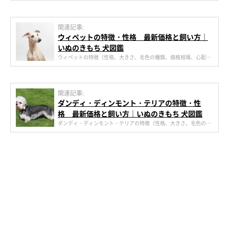
ついて詳しく解説しています。トイ・プードルのかわいい画像など
もたくさん掲載していますので、トイ・プードルを飼いたいという
方は参考にしてみてください。
関連記事:
ウィペットの特徴・性格 最新価格と飼い方｜
いぬのきもち 犬図鑑
ウィペットの特徴（性格、大きさ、毛色の種類、価格相場、心配な
病気）や飼い方（しつけ、食事、病気対策、お手入れ方法）につい
て詳しく解説しています。ウィペットのかわいい画像などもたくさ
ん掲載していますので、ウィペットを飼いたいという方は参考にし
てみてください。
関連記事:
ダンディ・ディンモント・テリアの特徴・性
格 最新価格と飼い方｜いぬのきもち 犬図鑑
ダンディ・ディンモント・テリアの特徴（性格、大きさ、毛色の種
類、価格相場、心配な病気）や飼い方（しつけ、食事、病気対策、
お手入れ方法）について詳しく解説しています。ダンディ・ディン
モント・テリアのかわいい画像などもたくさん掲載していますの
で、ダンディ・ディンモント・テリアを飼いたいという方は参考に
してみてください。