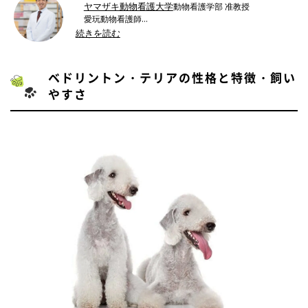
ヤマザキ動物看護大学
動物看護学部 准教授
愛玩動物看護師
ドッググルーミングスペシャリスト
続きを読む
SFSPCA ヒアリングドッグトレーナー
『トリマーのためのベーシック・テクニック』
●書籍：
ベドリントン・テリアの性格と特徴・飼い
緑書房
『明るい老犬生活―今日からできる頑張りす
／
やすさ
ぎない12のこと』文一総合出版