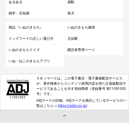
あるある
感動
雑学・豆知識
柴犬
雑誌『いぬのきもち』
いぬのきもち健保
ドッグフードの正しい選び方
犬診断
いぬのきもちクイズ
購読者専用ページ
いぬ・ねこのきもちアプリ
ＡＢＪマークは、この電子書店・電子書籍配信サービス
が、著作権者からコンテンツ使用許諾を得た正規版配信サ
ービスであることを示す登録商標（登録番号 第11091003
号）です。
ABJマークの詳細、ABJマークを掲示しているサービスの一
覧はこちら→
https://aebs.or.jp/