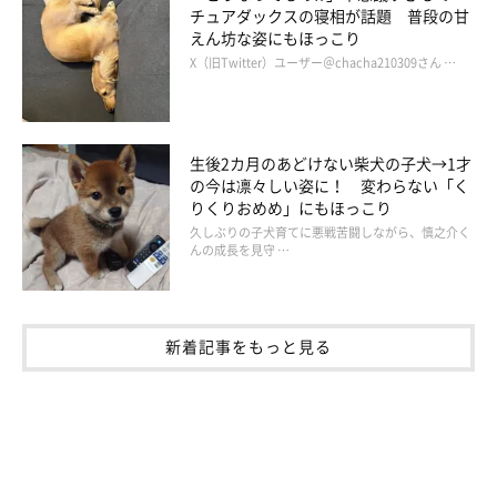
チュアダックスの寝相が話題 普段の甘
えん坊な姿にもほっこり
X（旧Twitter）ユーザー＠chacha210309さん …
生後2カ月のあどけない柴犬の子犬→1才
の今は凛々しい姿に！ 変わらない「く
りくりおめめ」にもほっこり
久しぶりの子犬育てに悪戦苦闘しながら、慎之介く
んの成長を見守 …
おやつくださいな
新着記事をもっと見る