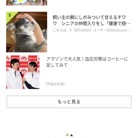
飼い主の腕にしがみついて甘えるチワ
ワ シニアの仲間入りをし「健康で穏や
かな暮らしが続いてほしい」と願う
こちらは、X（旧Twitter）ユーザー＠kotubusuk …
アマゾンで大人気！血圧対策はコーヒーに
足してみて
ご機嫌！
PR(森永乳業)
もっと見る