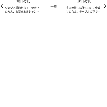
前回の話
次回の話
一覧
ジメジメ季節到来！ 柴犬マ
寄る年波には勝てない？柴犬
ロたん、お薬を飲みシャンプ
マロたん、テーブルの下でま
ーも頑張ります！
ったり過ごす日々
帰りたいです…