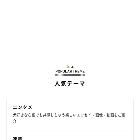
もちろん飼い主へのおやつのおねだりも欠かしません。こんなに
キラキラした顔で見つめられたら、あげないと言う選択肢はあり
ません。ああ、可愛い。
人気テーマ
エンタメ
犬好きなら誰でも共感しちゃう楽しいエッセイ・画像・動画をご紹
介
連載