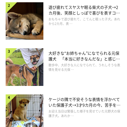
遊び疲れてスヤスヤ眠る柴犬の子犬→2
カ月後、笑顔としっぽで喜びを表すコに
成長！
おもちゃで遊び疲れて、こてんと眠った子犬。あれ
から2カ月、表 …
大好きな“お姉ちゃん”になでられる元保
闘病中のヤマトくんは寝ている時間が増えたそうで、この日は会
護犬 「本当に好きなんだな」と感じる
表情にほっこり
散歩中、大好きな人になでられて、うれしそうな表
うことができませんでしたが、ヤマトくんのパパとマにおやつを
情を見せる元保 …
もらって元気を取り戻したマロたんです。
ケージの隅で不安そうな表情を浮かべて
いた保護子犬→3才9カ月の今、苦手を克
服し頼もしいコに成長！
お迎え当日は緊張した様子を見せていた元野犬の保
護子犬。あれか …