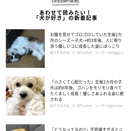
あわせて読みたい！
「犬が好き」の新着記事
お腹を見せてゴロゴロしていた生後2カ
月のシーズー子犬→約3年後、人に寄り
添う優しいコに成長した姿にほっこり
紹介するのは、X（旧Twitter）ユーザー@doggy_c
帰り道の公園ではニコニコ笑顔のマロたんです。家を出た時の表
…
情とは大違いです。たくさんおやつをもらうわけではないのです
が、マロたんにとってヤマトパパやママにもらうおやつは特別な
味がするようです。
「小さくて心配だった」生後2カ月の子
犬は約6年後、ゴハンをモリモリ食べて
たくましく成長！優しさあふれる姿に癒
される
紹介するのは、X（旧Twitter）ユーザー@ginchan
…
「どうなってるの!?」不思議すぎるミニ