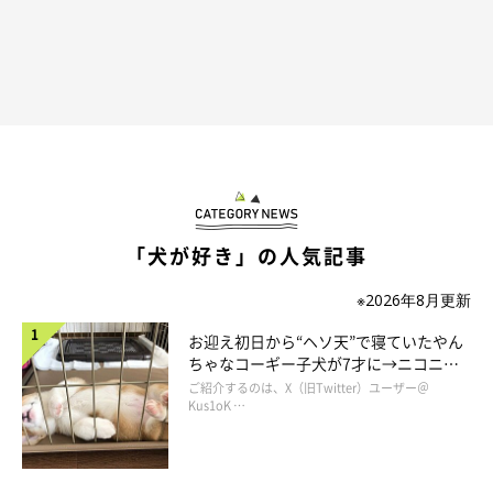
「犬が好き」の人気記事
ヤマトくんちでご挨拶しないとね
※2026年8月更新
お迎え初日から“ヘソ天”で寝ていたやん
ちゃなコーギー子犬が7才に→ニコニ
コ“コーギースマイル”が魅力のコに成
ご紹介するのは、X（旧Twitter）ユーザー＠
長！
Kus1oK …