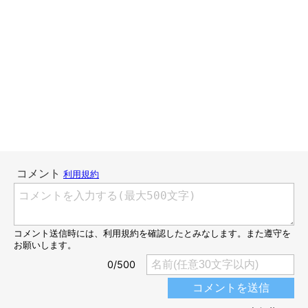
お散歩コースや時間帯を変えてみたり、車で大きな公園に行って
みたり、お散歩が楽しくなる方法を考えて実践してみましたが、
結果的に「とにかくマロたんは家から出たくない」ことがわかり
ました。（車でお出かけは好きですが、車から降りようとしない
し、無理やり降ろしてもすぐ自分で飛び乗ります）