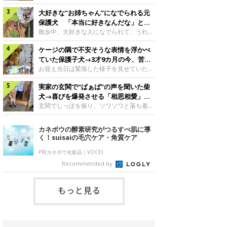
したのでしょうか。今回は、神楽ちゃんの
犬。あれから2カ月、表情や行動にさまざ
成長を飼い主さんと振り返ります！神楽ち
大好きな“お姉ちゃん”になでられる元
まな変化が見られるようになりました。遊
ゃんの成長について聞いた！お迎えから数
び疲れて眠る生後2カ月のなっちゃん遊び
保護犬 「本当に好きなんだな」と感
日後の神楽ちゃん（撮影時生後2カ月）＠
疲れた様子のなっちゃん。@Pkndg_紹介
じる表情にほっこり
散歩中、大好きな人になでられて、うれし
Kus1oKg2vsgdWS2――お迎え当初の神楽
するのは、X（旧Twitter）ユーザー
そうな表情を見せる元保護犬。甘えるよう
ちゃんの様子について教えてください。飼
@Pkndg_さんの愛犬・なっちゃん（取材
ケージの隅で不安そうな表情を浮かべ
な姿に、見ているこちらまでほっこりしま
い主さん： 「お迎え当日から“ヘソ天”で寝
時、生後4カ月／柴犬）。こちらの写真
す。大好きな“お姉ちゃん”に甘える小次郎
ていた保護子犬→3才9カ月の今、苦手
るようなコでし
は、なっちゃんが生後2カ月のころに撮影
くん妹さんになでてもらい、うれしそうな
を克服し頼もしいコに成長！
お迎え当日は緊張した様子を見せていた元
された一枚です。この日、なっちゃんは家
表情を見せる小次郎くん（2026年6月撮
野犬の保護子犬。あれから約3年半、苦手
族と一緒におもちゃで遊んでいました。た
影）。@mika_Jimmy紹介するのは、X（旧
実家の玄関で“ばぁば”の声を聞いた柴
だったことを一つひとつ克服し、家族に寄
くさん遊んで疲れたのか、その後は眠り始
Twitter）ユーザー@mika_Jimmyさんの愛
り添う姿を見せています。お迎え当日、ケ
犬→喜びを爆発させる「相思相愛」な
めたそうです。眠るなっちゃん。
犬・小次郎くん（撮影時5才）。こちら
ージの隅で不安そうにお迎え当日のシルビ
光景にほっこり
玄関でしっぽを振り、ソワソワと落ち着か
@Pkndg_
は、飼い主さんの妹さんと一緒に散歩をし
アちゃん。@nemonemotos今回紹介する
ない様子の柴犬。その先には、大好きな人
たときに撮影したという一枚です。この
のは、X（旧Twitter）ユーザー
との再会が待っていました。玄関でソワソ
カネボウの酵素研究がつるすべ肌に導
日、飼い主さんは実家から自宅へ帰る途
@nemonemotosさんの愛犬・シルビアち
ワする福丸くんソワソワした様子を見せる
く！suisaiの毛穴ケア・角質ケア
中、妹さんと公園で待ち合わせ
ゃん（撮影当時、生後推定2カ月）。飼い
福丸くん。@totomo_fukumaru紹介する
主さんが「#最初に撮った一枚」として投
のは、X（旧Twitter）ユーザー
PR(カネボウ化粧品｜VOCE)
稿した写真には、ケージの隅で不安そうな
@totomo_fukumaruさんが投稿していた
Recommended by
表情を浮かべるシルビアちゃんの姿が写っ
動画。玄関でしっぽを振っているのは、愛
ていました。こちらは、保護犬だったシル
犬・福丸くん（撮影時11才／柴犬）です。
何やらソワソワしている様子が印象的です
もっと見る
が、それにはほっこりする理由がありまし
た。 玄関で聞こえた、うれしい声ばぁば
に会えて喜ぶ福丸くん。@to