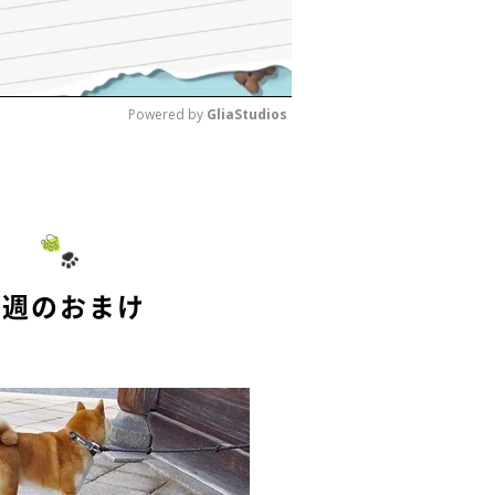
Powered by 
GliaStudios
M
u
t
e
今週のおまけ