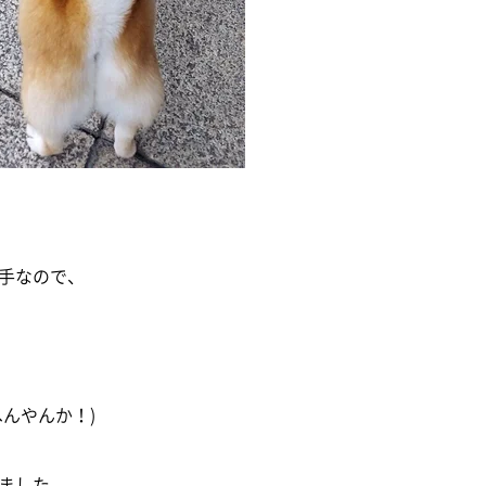
手なので、
んやんか！)
ました。