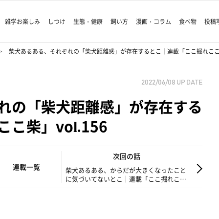
雑学お楽しみ
しつけ
生態・健康
飼い方
漫画・コラム
食べ物
投稿
柴犬あるある、それぞれの「柴犬距離感」が存在するとこ｜連載「ここ掘れここ柴」v
2022/06/08
UP DATE
れの「柴犬距離感」が存在する
柴」vol.156
次回の話
連載一覧
柴犬あるある、からだが大きくなったこと
に気づいてないとこ｜連載「ここ掘れここ
柴」vol.157