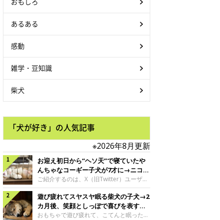
おもしろ
あるある
感動
雑学・豆知識
柴犬
「犬が好き」の人気記事
※2026年8月更新
お迎え初日から“ヘソ天”で寝ていたや
んちゃなコーギー子犬が7才に→ニコニ
コ“コーギースマイル”が魅力のコに成
ご紹介するのは、X（旧Twitter）ユーザー
＠Kus1oKg2vsgdWS2さんの愛犬でウェル
長！
遊び疲れてスヤスヤ眠る柴犬の子犬→2
シュ・コーギー・ペンブロークの神楽ちゃ
ん。今年の8月で7才になるという神楽ちゃ
カ月後、笑顔としっぽで喜びを表すコ
んですが、いったいどんな子犬時代を過ご
に成長！
おもちゃで遊び疲れて、こてんと眠った子