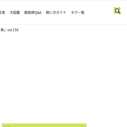
写真
犬図鑑
獣医師Q&A
飼い方ガイド
タグ一覧
ol.156