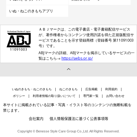
いぬ・ねこのきもちアプリ
ＡＢＪマークは、この電子書店・電子書籍配信サービス
が、著作権者からコンテンツ使用許諾を得た正規版配信サ
ービスであることを示す登録商標（登録番号 第11091003
号）です。
ABJマークの詳細、ABJマークを掲示しているサービスの一
覧はこちら→
https://aebs.or.jp/
いぬのきもち・ねこのきもち
ねこのきもち
広告掲載
利用規約
ポリシー
利用者情報の取り扱いについて
専門家一覧
お問い合わせ
本サイトに掲載されている記事・写真・イラスト等のコンテンツの無断転載を
禁じます。
会社案内
個人情報保護法に基づく公表事項等
Copyright © Benesse Style Care Group Co.,Ltd. All Rights Reserved.