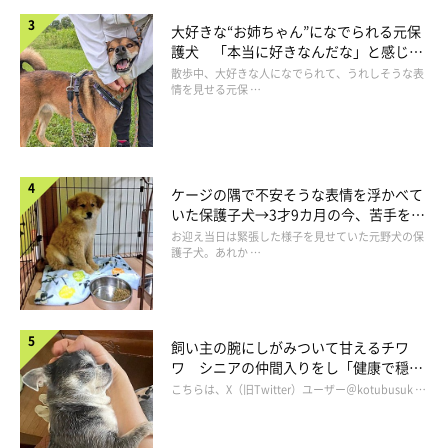
私もよく目をつぶるのです。
大好きな“お姉ちゃん”になでられる元保
この悪いクセだけは私もこよみもなかなか改善できません。
護犬 「本当に好きなんだな」と感じる
表情にほっこり
瞬きが多いのかな？
散歩中、大好きな人になでられて、うれしそうな表
情を見せる元保 …
写真を撮られると思うと緊張するから？
こよみさんのすごいところは、こんな風に目をつぶることも多い
のに
ケージの隅で不安そうな表情を浮かべて
ちゃんと奇跡の一枚とも言えるとてつもなく可愛い一枚を残すと
いた保護子犬→3才9カ月の今、苦手を克
服し頼もしいコに成長！
お迎え当日は緊張した様子を見せていた元野犬の保
ころです。
護子犬。あれか …
ここは見習わなければ。
色々言いましたが、こよみさんの写真には成功も失敗もなくて、
飼い主の腕にしがみついて甘えるチワ
そこに写っているこよみさんのどの表情も宝物です。
ワ シニアの仲間入りをし「健康で穏や
写真一枚にもこよみさんの性格がよく出ていて、本当に大切な瞬
かな暮らしが続いてほしい」と願う
こちらは、X（旧Twitter）ユーザー＠kotubusuk …
間がおさまっているのです。