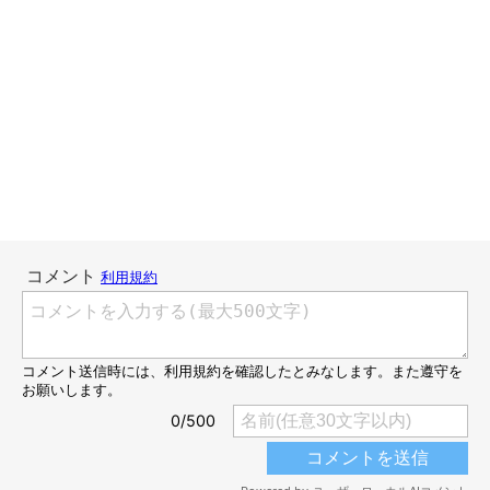
こよみは人も犬も苦手で、家族以外には体を触らせません。
（でも、動物病院では先生の診察をちゃんと受けられるんです
よ）
それがいいか悪いかは別として、こよみがそうやって「家族」を
認識してくれていることが嬉しくてたまらないのです。
親バカでも過保護でもなんでもいい。
こよみが安心して、お腹いっぱいで、よく眠れて、お散歩が楽し
ければそれでいいのです。
イラストを見ていて、そんなことを考えました。
今週のおまけ