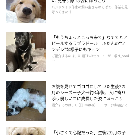
い“見守り隊”の姿にほっこり
を呼び、「ここ柴部」のハッシュタグとともに話題に。そのイラ
ハンドメイド作家の飼い主さんのそばで、作業を見
守ってきたゴー …
ストは、ドラマ・映画「柴公園」のエンドロールにも登場。柴犬
たちのクスッと笑える生態を描いた書籍「柴犬のここが好き」を
出版。
「もうちょっとこっち来て」なでてとア
ピールするラブラドール！ふだんの“ツ
ここ柴のインスタグラム
ンデレ”な様子にもキュン
ご紹介するのは、X（旧Twitter）ユーザー＠N_oooi
…
柴犬のここが好き #ここ柴部
お腹を見せてゴロゴロしていた生後2カ
月のシーズー子犬→約3年後、人に寄り
添う優しいコに成長した姿にほっこり
紹介するのは、X（旧Twitter）ユーザー@doggy_c
…
「小さくて心配だった」生後2カ月の子