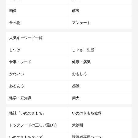
画像
解説
食べ物
アンケート
人気キーワード一覧
しつけ
しぐさ・生態
食事・フード
健康・病気
かわいい
おもしろ
あるある
感動
雑学・豆知識
柴犬
雑誌『いぬのきもち』
いぬのきもち健保
ドッグフードの正しい選び方
犬診断
いぬのきもちクイズ
購読者専用ページ