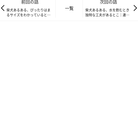
前回の話
次回の話
一覧
これは、2018年8月23日にインスタグラムに投稿したイラストで
柴犬あるある、ぴったりはま
柴犬あるある、水を飲むとき
るサイズをわかっているとこ
独特な工夫があるとこ｜連載
す。
｜連載「ここ掘れここ柴」
「ここ掘れここ柴」vol.179
vol.177
こよみがうちの子になったのは、2017年11月22日。
初めは不安もありましたが、今ではこよみは生まれた時からうち
にいたんじゃないかと感じるほど。
こよみは完全に家族です。
性格も私によく似てきて、それも私が自分でちょっと嫌だなと思
っているところほど似るのです。
『こよみの振り見て、我が振り直せ』
こよみの性格にも影響を与えてしまうのであれば、私が変わらな
いと！と思うこともあります。
逆に、私に似ていることがより愛おしく感じることもあります。