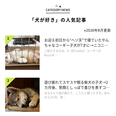
「犬が好き」の人気記事
私に似て、悪いクセが出ているこよみさんです。笑
※2026年8月更新
お迎え初日から“ヘソ天”で寝ていたやん
有名観光地にお出かけし、人がいない隙を見計らって記念撮影
ちゃなコーギー子犬が7才に→ニコニ
を。
コ“コーギースマイル”が魅力のコに成
ご紹介するのは、X（旧Twitter）ユーザー＠
したのに・・・。
長！
Kus1oK …
「目つぶってる！！！」
前足を肩幅より広く開いて大地をしっかりと踏みしめています。
なんだったらちょっと胸を張っているようにも見えます。
遊び疲れてスヤスヤ眠る柴犬の子犬→2
口をキュッと閉じて、キリッとした表情まで作っているのに、そ
カ月後、笑顔としっぽで喜びを表すコに
れなのに。
成長！
おもちゃで遊び疲れて、こてんと眠った子犬。あれ
から2カ月、表 …
「こよみが目つぶってる〜」
惜しい！！