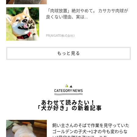
「肉球放置」絶対やめて。 カサカサ肉球が
良くない理由、実は...
PR(AIGATE株式会社)
もっと見る
あわせて読みたい！
「犬が好き」の新着記事
作者紹介：ここ柴
飼い主さんのそばで作業を見守っていた
ゴールデンの子犬→1才の今も変わらな
京都府在住。柴犬の魅力をイラストで表現してSNSで発信、共感