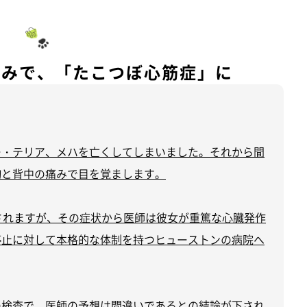
u
t
e
しみで、「たこつぼ心筋症」に
ー・テリア、メハを亡くしてしまいました。それから間
胸と背中の痛みで目を覚まします。
されますが、その症状から医師は彼女が重篤な心臓発作
停止に対して本格的な体制を持つヒューストンの病院へ
の検査で、医師の予想は間違いであるとの結論が下され