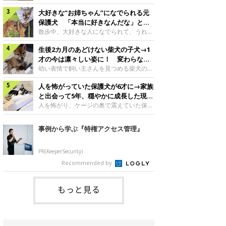
したのでしょうか。今回は、神楽ちゃんの
犬。あれから2カ月、表情や行動にさまざ
成長を飼い主さんと振り返ります！神楽ち
大好きな“お姉ちゃん”になでられる元
まな変化が見られるようになりました。遊
ゃんの成長について聞いた！お迎えから数
び疲れて眠る生後2カ月のなっちゃん遊び
保護犬 「本当に好きなんだな」と感
日後の神楽ちゃん（撮影時生後2カ月）＠
疲れた様子のなっちゃん。@Pkndg_紹介
じる表情にほっこり
散歩中、大好きな人になでられて、うれし
Kus1oKg2vsgdWS2――お迎え当初の神楽
するのは、X（旧Twitter）ユーザー
そうな表情を見せる元保護犬。甘えるよう
ちゃんの様子について教えてください。飼
@Pkndg_さんの愛犬・なっちゃん（取材
生後2カ月のあどけない柴犬の子犬→1
な姿に、見ているこちらまでほっこりしま
い主さん： 「お迎え当日から“ヘソ天”で寝
時、生後4カ月／柴犬）。こちらの写真
す。大好きな“お姉ちゃん”に甘える小次郎
才の今は凛々しい姿に！ 変わらない
るようなコでし
は、なっちゃんが生後2カ月のころに撮影
くん妹さんになでてもらい、うれしそうな
「くりくりおめめ」にもほっこり
幼い表情で飼い主さんを見つめる柴犬の子
された一枚です。この日、なっちゃんは家
表情を見せる小次郎くん（2026年6月撮
犬。1才を迎えた現在はすっかり成犬らし
族と一緒におもちゃで遊んでいました。た
影）。@mika_Jimmy紹介するのは、X（旧
人を怖がっていた保護犬が6才に→家族
くなりましたが、子犬のころから変わらな
くさん遊んで疲れたのか、その後は眠り始
Twitter）ユーザー@mika_Jimmyさんの愛
いところもあるそうです。家族に迎えたば
と出会って5年、穏やかに成長した現在
めたそうです。眠るなっちゃん。
犬・小次郎くん（撮影時5才）。こちら
かりの小さな慎之介くん生後2カ月の慎之
の姿にグッとくる
人を怖がり、ケージの奥で震えていた保護
@Pkndg_
は、飼い主さんの妹さんと一緒に散歩をし
介くん。@BLACKpurupuru紹介するの
犬。家族と出会って5年、今では笑顔を見
たときに撮影したという一枚です。この
は、X（旧Twitter）ユーザー
せ、飼い主さんの娘さんにも少しずつ心を
事例から学ぶ『特権アクセス管理』
日、飼い主さんは実家から自宅へ帰る途
@BLACKpurupuruさんの愛犬・慎之介く
開くようになりました。（写真左から）先
中、妹さんと公園で待ち合わせ
ん（取材時1才／柴犬）です。こちらは、
住犬・ライナちゃん、レオナちゃん。
慎之介くんが生後2カ月のころ、家族に迎
@lina_and_leona紹介するのは、
PR(KeeperSecurity)
えて約2週間後に撮影された一枚。小さな
Instagramユーザー@lina_and_leonaさん
Recommended by
体とあどけない表情が印象的です。飼い主
の愛犬・レオナちゃん（取材時6才／柴犬
さんの夫に抱っこされる慎之介くん。@B
／写真右）です。穏やかで優しい表情を見
せる今の姿からは想像できませんが、レオ
もっと見る
ナちゃんには悲しい過去があるといいま
す。人が怖くてケージの中で震えていた家
に来て2日目のレオナちゃん。@