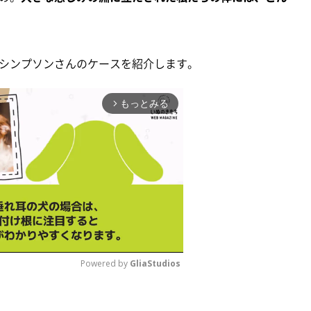
シンプソンさんのケースを紹介します。
もっとみる
arrow_forward_ios
Powered by 
GliaStudios
M