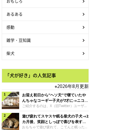
おもしろ
あるある
感動
雑学・豆知識
柴犬
「犬が好き」の人気記事
※2026年8月更新
お迎え初日から“ヘソ天”で寝ていたや
んちゃなコーギー子犬が7才に→ニコニ
コ“コーギースマイル”が魅力のコに成
ご紹介するのは、X（旧Twitter）ユーザー
＠Kus1oKg2vsgdWS2さんの愛犬でウェル
長！
遊び疲れてスヤスヤ眠る柴犬の子犬→2
シュ・コーギー・ペンブロークの神楽ちゃ
ん。今年の8月で7才になるという神楽ちゃ
カ月後、笑顔としっぽで喜びを表すコ
んですが、いったいどんな子犬時代を過ご
に成長！
おもちゃで遊び疲れて、こてんと眠った子