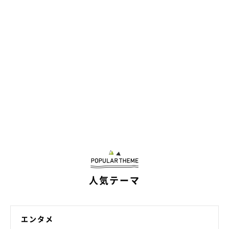
いぬのきもち投稿写真ギャラリー
――「いつも愛犬のお世話をしているのに、愛犬からなつかれな
い」と感じている飼い主さんもいらっしゃるようですが、どのよ
うな原因が考えられますか？
岡本先生：
「犬に対して高圧的、何でも犬の思い通りにする、犬に対する態
度・対応が日によって異なる、といったお世話のしかたをする飼
い主さんには、犬がなつきにくい傾向があるようです。また、予
測できない動きが多い、大きな声で話すなど、犬が苦手な行動を
人気テーマ
飼い主さんがしている可能性も考えられます」
エンタメ