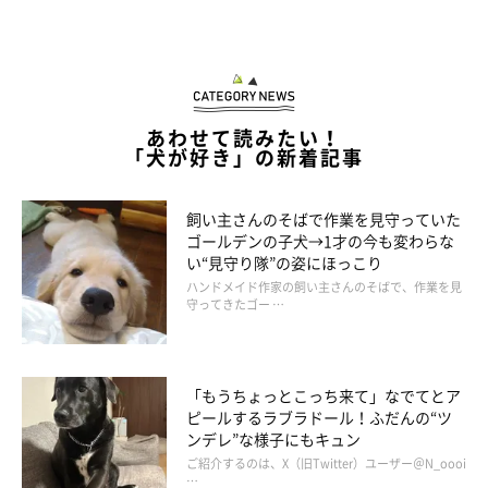
切です。また、動く前も『立ち上がるね』などと声をかけ、犬か
ら距離を縮めてくるのを待つようにしましょう」
あわせて読みたい！
「犬が好き」の新着記事
飼い主さんのそばで作業を見守っていた
ゴールデンの子犬→1才の今も変わらな
い“見守り隊”の姿にほっこり
ハンドメイド作家の飼い主さんのそばで、作業を見
守ってきたゴー …
「もうちょっとこっち来て」なでてとア
ピールするラブラドール！ふだんの“ツ
ンデレ”な様子にもキュン
ご紹介するのは、X（旧Twitter）ユーザー＠N_oooi
…
お世話しているのに愛犬になつかれない原因