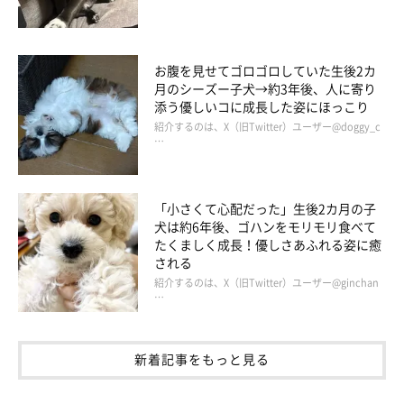
は？
お腹を見せてゴロゴロしていた生後2カ
月のシーズー子犬→約3年後、人に寄り
添う優しいコに成長した姿にほっこり
紹介するのは、X（旧Twitter）ユーザー@doggy_c
…
「小さくて心配だった」生後2カ月の子
犬は約6年後、ゴハンをモリモリ食べて
たくましく成長！優しさあふれる姿に癒
される
紹介するのは、X（旧Twitter）ユーザー@ginchan
…
新着記事をもっと見る