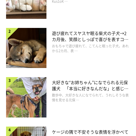
長！
Kus1oK …
遊び疲れてスヤスヤ眠る柴犬の子犬→2
カ月後、笑顔としっぽで喜びを表すコに
成長！
おもちゃで遊び疲れて、こてんと眠った子犬。あれ
から2カ月、表 …
大好きな“お姉ちゃん”になでられる元保
護犬 「本当に好きなんだな」と感じる
表情にほっこり
散歩中、大好きな人になでられて、うれしそうな表
情を見せる元保 …
ケージの隅で不安そうな表情を浮かべて