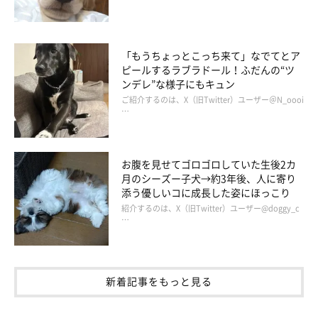
「もうちょっとこっち来て」なでてとア
ピールするラブラドール！ふだんの“ツ
ンデレ”な様子にもキュン
ご紹介するのは、X（旧Twitter）ユーザー＠N_oooi
…
お腹を見せてゴロゴロしていた生後2カ
月のシーズー子犬→約3年後、人に寄り
添う優しいコに成長した姿にほっこり
紹介するのは、X（旧Twitter）ユーザー@doggy_c
…
新着記事をもっと見る