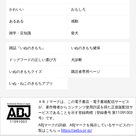
かわいい
おもしろ
あるある
感動
雑学・豆知識
柴犬
雑誌『いぬのきもち』
いぬのきもち健保
ドッグフードの正しい選び方
犬診断
いぬのきもちクイズ
購読者専用ページ
いぬ・ねこのきもちアプリ
ＡＢＪマークは、この電子書店・電子書籍配信サービス
が、著作権者からコンテンツ使用許諾を得た正規版配信サ
ービスであることを示す登録商標（登録番号 第11091003
号）です。
ABJマークの詳細、ABJマークを掲示しているサービスの一
覧はこちら→
https://aebs.or.jp/