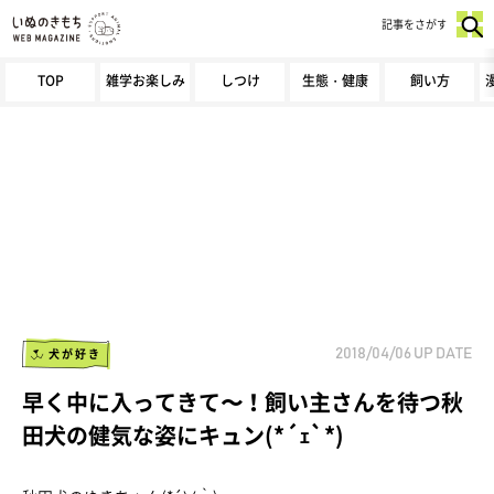
記事をさがす
TOP
雑学お楽しみ
しつけ
生態・健康
飼い方
犬が好き
2018/04/06
UP DATE
早く中に入ってきて〜！飼い主さんを待つ秋
田犬の健気な姿にキュン(*´ｪ`*)