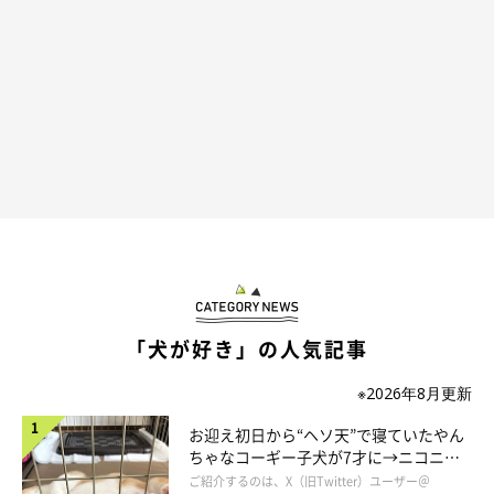
愛犬がこのように帰りを待っていてくれたら、飼い主さんも嬉し
いですよね。きっと、愛犬のことがもっと愛おしくなる瞬間かも
「犬が好き」の人気記事
しれません（*´▽｀*）♡
※2026年8月更新
参照／YouTube（Akita Inu - Waiting at Home (秋田犬)）
お迎え初日から“ヘソ天”で寝ていたやん
ちゃなコーギー子犬が7才に→ニコニ
https://www.youtube.com/watch?v=H9xAwBlQsUY
コ“コーギースマイル”が魅力のコに成
ご紹介するのは、X（旧Twitter）ユーザー＠
文／雨宮カイ