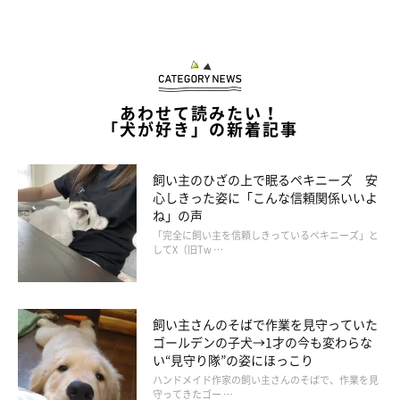
あわせて読みたい！
「犬が好き」の新着記事
飼い主のひざの上で眠るペキニーズ 安
心しきった姿に「こんな信頼関係いいよ
ね」の声
「完全に飼い主を信頼しきっているペキニーズ」と
してX（旧Tw …
飼い主さんのそばで作業を見守っていた
ゴールデンの子犬→1才の今も変わらな
い“見守り隊”の姿にほっこり
ハンドメイド作家の飼い主さんのそばで、作業を見
守ってきたゴー …