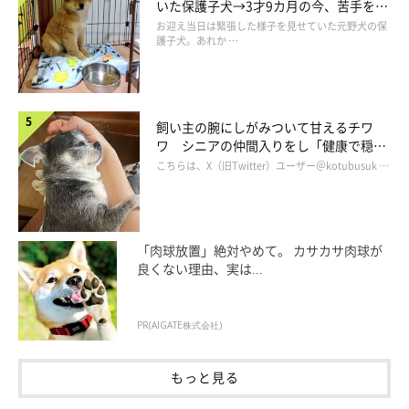
いた保護子犬→3才9カ月の今、苦手を克
服し頼もしいコに成長！
お迎え当日は緊張した様子を見せていた元野犬の保
護子犬。あれか …
飼い主の腕にしがみついて甘えるチワ
ワ シニアの仲間入りをし「健康で穏や
かな暮らしが続いてほしい」と願う
こちらは、X（旧Twitter）ユーザー＠kotubusuk …
「肉球放置」絶対やめて。 カサカサ肉球が
良くない理由、実は...
PR(AIGATE株式会社)
もっと見る