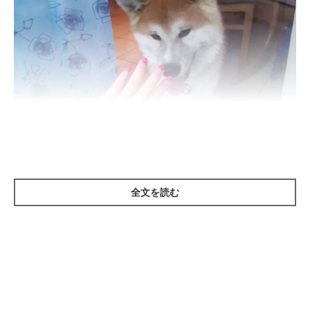
「あっ、ご主人が帰ってきたワン(>ω<)♡」
全文を読む