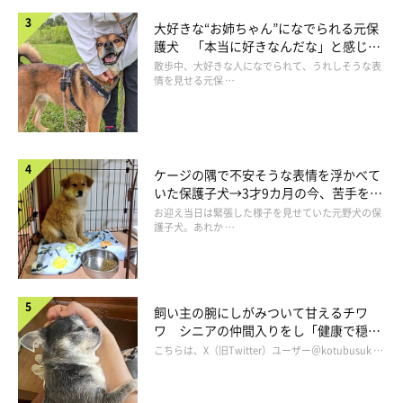
大好きな“お姉ちゃん”になでられる元保
護犬 「本当に好きなんだな」と感じる
表情にほっこり
散歩中、大好きな人になでられて、うれしそうな表
情を見せる元保 …
お茶子ちゃんはどんなコ？
ケージの隅で不安そうな表情を浮かべて
いた保護子犬→3才9カ月の今、苦手を克
服し頼もしいコに成長！
お迎え当日は緊張した様子を見せていた元野犬の保
護子犬。あれか …
飼い主の腕にしがみついて甘えるチワ
ワ シニアの仲間入りをし「健康で穏や
かな暮らしが続いてほしい」と願う
こちらは、X（旧Twitter）ユーザー＠kotubusuk …