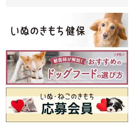
くるため、仲直りも早いのだとか。そんなお茶子ちゃんは飼い主
さん夫婦にとって大切な“娘”であり、
「可愛くて仕方がないで
す」
と話します。
お茶子ちゃんとどのように過ごしていきたいか、飼い主さんにい
まの思いを聞きました。
飼い主さん：
「これからも溺愛して甘やかしまくろうと思ってます。これから
もいろいろな場所に一緒に行って、たくさん楽しい思い出を作り
たいです」
まだ成長過程のお茶子ちゃん。今後の成長の様子も楽しみです
ね！
写真提供・取材協力／Instagram（
@ochaco_38
さん）