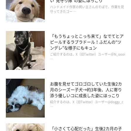
い“見守り隊”の姿にほっこり
ハンドメイド作家の飼い主さんのそばで、作業を見
守ってきたゴー …
「もうちょっとこっち来て」なでてとア
ピールするラブラドール！ふだんの“ツ
ンデレ”な様子にもキュン
ご紹介するのは、X（旧Twitter）ユーザー＠N_oooi
…
お腹を見せてゴロゴロしていた生後2カ
月のシーズー子犬→約3年後、人に寄り
添う優しいコに成長した姿にほっこり
紹介するのは、X（旧Twitter）ユーザー@doggy_c
@ochaco_38
…
また、散歩で外に出れば楽しそうにはしゃいでいる様子を見せる
「小さくて心配だった」生後2カ月の子
のに、なぜか散歩に行く気配がするとソファの下に隠れてしまう