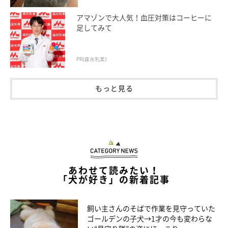
アマゾンで大人気！血圧対策はコーヒーに
足してみて
PR(森永乳業)
@ochaco_38
もっと見る
お茶子ちゃんの性格は、飼い主さんいわく「とにかくビビりな
コ」。家族以外の人が家に来たときには、ソファの下に隠れてし
まうのだとか。
馴れた人にはとてもなつくそうですが、それでも基本的にはソフ
あわせて読みたい！
ァの下に隠れているというほど、お茶子ちゃんはビビりさんなの
「犬が好き」の新着記事
だそうです。
飼い主さんのそばで作業を見守っていた
ゴールデンの子犬→1才の今も変わらな