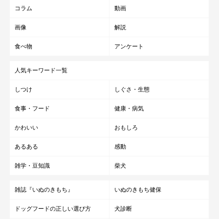
コラム
動画
画像
解説
食べ物
アンケート
人気キーワード一覧
しつけ
しぐさ・生態
食事・フード
健康・病気
かわいい
おもしろ
あるある
感動
雑学・豆知識
柴犬
雑誌『いぬのきもち』
いぬのきもち健保
ドッグフードの正しい選び方
犬診断