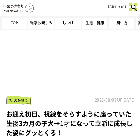
記事をさがす
TOP
雑学お楽しみ
しつけ
生態・健康
飼い方
犬が好き
2023/08/07
UP DATE
お迎え初日、視線をそらすように座っていた
生後3カ月の子犬→1才になって立派に成長し
た姿にグッとくる！