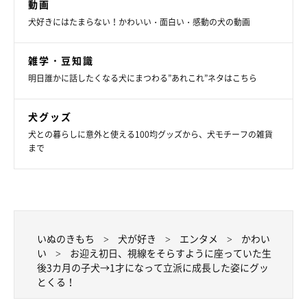
動画
犬好きにはたまらない！かわいい・面白い・感動の犬の動画
雑学・豆知識
明日誰かに話したくなる犬にまつわる”あれこれ”ネタはこちら
犬グッズ
犬との暮らしに意外と使える100均グッズから、犬モチーフの雑貨
まで
飼い主さん夫婦にとって、お茶子ちゃんは大
切な“娘”
いぬのきもち
犬が好き
エンタメ
かわい
い
お迎え初日、視線をそらすように座っていた生
後3カ月の子犬→1才になって立派に成長した姿にグッ
とくる！