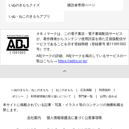
いぬのきもちクイズ
購読者専用ページ
いぬ・ねこのきもちアプリ
ＡＢＪマークは、この電子書店・電子書籍配信サービス
が、著作権者からコンテンツ使用許諾を得た正規版配信サ
ービスであることを示す登録商標（登録番号 第11091003
号）です。
ABJマークの詳細、ABJマークを掲示しているサービスの一
覧はこちら→
https://aebs.or.jp/
いぬのきもち・ねこのきもち
ねこのきもち
広告掲載
利用規約
ポリシー
利用者情報の取り扱いについて
専門家一覧
お問い合わせ
本サイトに掲載されている記事・写真・イラスト等のコンテンツの無断転載を
禁じます。
会社案内
個人情報保護法に基づく公表事項等