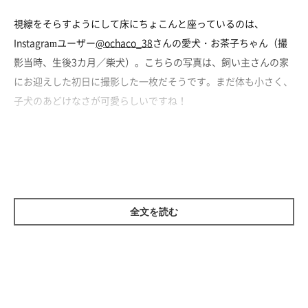
視線をそらすようにして床にちょこんと座っているのは、
Instagramユーザー
@ochaco_38
さんの愛犬・お茶子ちゃん（撮
影当時、生後3カ月／柴犬）。こちらの写真は、飼い主さんの家
にお迎えした初日に撮影した一枚だそうです。まだ体も小さく、
子犬のあどけなさが可愛らしいですね！
当時の様子について飼い主さんに話を聞くと、まだ飼い主さんの
家の環境に馴れておらず、
「そわそわ緊張している様子だった」
といいます。
全文を読む
お茶子ちゃんは1才に！