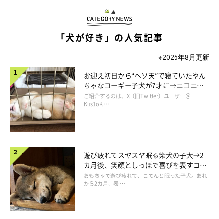
この成長エピソードは、飼い主さんにとっても嬉しい瞬間だった
ようです。
「犬が好き」の人気記事
※2026年8月更新
飼い主さん：
「お茶子の前も柴犬を飼っていて、そのコのときはすぐオテがで
お迎え初日から“ヘソ天”で寝ていたやん
きていたので、『今回はできないのかな』って諦めかけていた
ちゃなコーギー子犬が7才に→ニコニ
コ“コーギースマイル”が魅力のコに成
ご紹介するのは、X（旧Twitter）ユーザー＠
ら、ある日急にできるようになりすごく嬉しかったです。頑張っ
長！
Kus1oK …
たお茶子には、ご褒美のおやつをたくさんあげました」
遊び疲れてスヤスヤ眠る柴犬の子犬→2
カ月後、笑顔としっぽで喜びを表すコに
成長！
おもちゃで遊び疲れて、こてんと眠った子犬。あれ
から2カ月、表 …