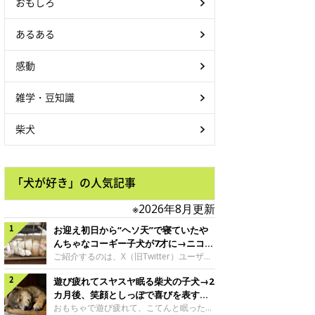
おもしろ
あるある
感動
雑学・豆知識
柴犬
「犬が好き」の人気記事
※2026年8月更新
お迎え初日から“ヘソ天”で寝ていたや
んちゃなコーギー子犬が7才に→ニコニ
コ“コーギースマイル”が魅力のコに成
ご紹介するのは、X（旧Twitter）ユーザー
＠Kus1oKg2vsgdWS2さんの愛犬でウェル
長！
遊び疲れてスヤスヤ眠る柴犬の子犬→2
シュ・コーギー・ペンブロークの神楽ちゃ
ん。今年の8月で7才になるという神楽ちゃ
カ月後、笑顔としっぽで喜びを表すコ
んですが、いったいどんな子犬時代を過ご
に成長！
おもちゃで遊び疲れて、こてんと眠った子