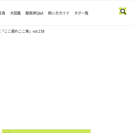
写真
犬図鑑
獣医師Q&A
飼い方ガイド
タグ一覧
こ掘れここ柴」vol.238