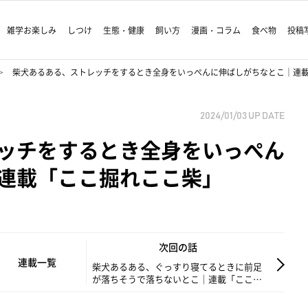
雑学お楽しみ
しつけ
生態・健康
飼い方
漫画・コラム
食べ物
投稿
柴犬あるある、ストレッチをするとき全身をいっぺんに伸ばしがちなとこ｜連載「こ
2024/01/03
UP DATE
ッチをするとき全身をいっぺん
連載「ここ掘れここ柴」
次回の話
連載一覧
柴犬あるある、ぐっすり寝てるときに前足
が落ちそうで落ちないとこ｜連載「ここ掘
れここ柴」vol.239