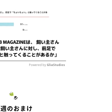
Powered by 
GliaStudios
M
u
t
e
今週のおまけ