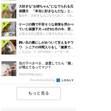
したのでしょうか。今回は、神楽ちゃんの
犬。あれから2カ月、表情や行動にさまざ
成長を飼い主さんと振り返ります！神楽ち
大好きな“お姉ちゃん”になでられる元
まな変化が見られるようになりました。遊
ゃんの成長について聞いた！お迎えから数
び疲れて眠る生後2カ月のなっちゃん遊び
保護犬 「本当に好きなんだな」と感
日後の神楽ちゃん（撮影時生後2カ月）＠
疲れた様子のなっちゃん。@Pkndg_紹介
じる表情にほっこり
散歩中、大好きな人になでられて、うれし
Kus1oKg2vsgdWS2――お迎え当初の神楽
するのは、X（旧Twitter）ユーザー
そうな表情を見せる元保護犬。甘えるよう
ちゃんの様子について教えてください。飼
@Pkndg_さんの愛犬・なっちゃん（取材
ケージの隅で不安そうな表情を浮かべ
な姿に、見ているこちらまでほっこりしま
い主さん： 「お迎え当日から“ヘソ天”で寝
時、生後4カ月／柴犬）。こちらの写真
す。大好きな“お姉ちゃん”に甘える小次郎
ていた保護子犬→3才9カ月の今、苦手
るようなコでし
は、なっちゃんが生後2カ月のころに撮影
くん妹さんになでてもらい、うれしそうな
を克服し頼もしいコに成長！
お迎え当日は緊張した様子を見せていた元
された一枚です。この日、なっちゃんは家
表情を見せる小次郎くん（2026年6月撮
野犬の保護子犬。あれから約3年半、苦手
族と一緒におもちゃで遊んでいました。た
影）。@mika_Jimmy紹介するのは、X（旧
飼い主の腕にしがみついて甘えるチワ
だったことを一つひとつ克服し、家族に寄
くさん遊んで疲れたのか、その後は眠り始
Twitter）ユーザー@mika_Jimmyさんの愛
り添う姿を見せています。お迎え当日、ケ
ワ シニアの仲間入りをし「健康で穏
めたそうです。眠るなっちゃん。
犬・小次郎くん（撮影時5才）。こちら
ージの隅で不安そうにお迎え当日のシルビ
やかな暮らしが続いてほしい」と願う
こちらは、X（旧Twitter）ユーザー＠
@Pkndg_
は、飼い主さんの妹さんと一緒に散歩をし
アちゃん。@nemonemotos今回紹介する
kotubusuke617さんが投稿した写真。写
たときに撮影したという一枚です。この
のは、X（旧Twitter）ユーザー
っているのは、愛犬でチワワのつぶしゃん
目の下ベタベタ… 放置してたら「菌」
日、飼い主さんは実家から自宅へ帰る途
@nemonemotosさんの愛犬・シルビアち
（本名：こつぶちゃん）です。飼い主さん
が増えてるってマジ？
中、妹さんと公園で待ち合わせ
ゃん（撮影当時、生後推定2カ月）。飼い
の腕にしがみつくつぶしゃん（撮影時6
主さんが「#最初に撮った一枚」として投
才）＠kotubusuke617撮影当時の状況に
PR(AIGATE株式会社)
稿した写真には、ケージの隅で不安そうな
ついて伺うと、飼い主さんはこう教えてく
Recommended by
表情を浮かべるシルビアちゃんの姿が写っ
れました。飼い主さん： 「ある休日のこ
ていました。こちらは、保護犬だったシル
とです。私がソファに座った途端にひざの
上にのってきたので、そのままなでながら
もっと見る
テレビを見ていたのですが、微動だにしな
いので気になって見てみると、腕にしがみ
つくような形で気持ちよさそうに