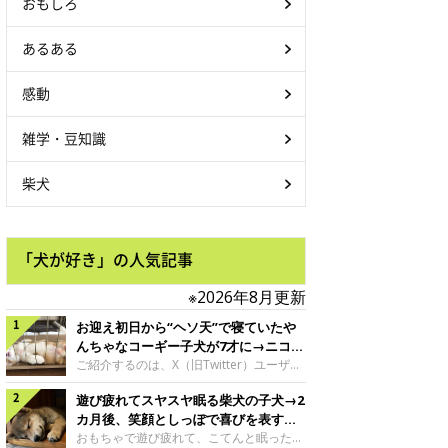
おもしろ
あるある
感動
雑学・豆知識
柴犬
「犬が好き」の人気記事
※2026年8月更新
お迎え初日から“ヘソ天”で寝ていたや
んちゃなコーギー子犬が7才に→ニコニ
コ“コーギースマイル”が魅力のコに成
ご紹介するのは、X（旧Twitter）ユーザー
＠Kus1oKg2vsgdWS2さんの愛犬でウェル
長！
遊び疲れてスヤスヤ眠る柴犬の子犬→2
シュ・コーギー・ペンブロークの神楽ちゃ
ん。今年の8月で7才になるという神楽ちゃ
カ月後、笑顔としっぽで喜びを表すコ
んですが、いったいどんな子犬時代を過ご
に成長！
おもちゃで遊び疲れて、こてんと眠った子