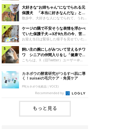
したのでしょうか。今回は、神楽ちゃんの
犬。あれから2カ月、表情や行動にさまざ
成長を飼い主さんと振り返ります！神楽ち
大好きな“お姉ちゃん”になでられる元
まな変化が見られるようになりました。遊
ゃんの成長について聞いた！お迎えから数
び疲れて眠る生後2カ月のなっちゃん遊び
保護犬 「本当に好きなんだな」と感
日後の神楽ちゃん（撮影時生後2カ月）＠
疲れた様子のなっちゃん。@Pkndg_紹介
じる表情にほっこり
散歩中、大好きな人になでられて、うれし
Kus1oKg2vsgdWS2――お迎え当初の神楽
するのは、X（旧Twitter）ユーザー
そうな表情を見せる元保護犬。甘えるよう
ちゃんの様子について教えてください。飼
@Pkndg_さんの愛犬・なっちゃん（取材
ケージの隅で不安そうな表情を浮かべ
な姿に、見ているこちらまでほっこりしま
い主さん： 「お迎え当日から“ヘソ天”で寝
時、生後4カ月／柴犬）。こちらの写真
す。大好きな“お姉ちゃん”に甘える小次郎
ていた保護子犬→3才9カ月の今、苦手
るようなコでし
は、なっちゃんが生後2カ月のころに撮影
くん妹さんになでてもらい、うれしそうな
を克服し頼もしいコに成長！
お迎え当日は緊張した様子を見せていた元
された一枚です。この日、なっちゃんは家
表情を見せる小次郎くん（2026年6月撮
野犬の保護子犬。あれから約3年半、苦手
族と一緒におもちゃで遊んでいました。た
影）。@mika_Jimmy紹介するのは、X（旧
飼い主の腕にしがみついて甘えるチワ
だったことを一つひとつ克服し、家族に寄
くさん遊んで疲れたのか、その後は眠り始
Twitter）ユーザー@mika_Jimmyさんの愛
り添う姿を見せています。お迎え当日、ケ
ワ シニアの仲間入りをし「健康で穏
めたそうです。眠るなっちゃん。
犬・小次郎くん（撮影時5才）。こちら
ージの隅で不安そうにお迎え当日のシルビ
やかな暮らしが続いてほしい」と願う
こちらは、X（旧Twitter）ユーザー＠
@Pkndg_
は、飼い主さんの妹さんと一緒に散歩をし
アちゃん。@nemonemotos今回紹介する
kotubusuke617さんが投稿した写真。写
たときに撮影したという一枚です。この
のは、X（旧Twitter）ユーザー
っているのは、愛犬でチワワのつぶしゃん
カネボウの酵素研究がつるすべ肌に導
日、飼い主さんは実家から自宅へ帰る途
@nemonemotosさんの愛犬・シルビアち
（本名：こつぶちゃん）です。飼い主さん
く！suisaiの毛穴ケア・角質ケア
中、妹さんと公園で待ち合わせ
ゃん（撮影当時、生後推定2カ月）。飼い
の腕にしがみつくつぶしゃん（撮影時6
主さんが「#最初に撮った一枚」として投
才）＠kotubusuke617撮影当時の状況に
PR(カネボウ化粧品｜VOCE)
稿した写真には、ケージの隅で不安そうな
ついて伺うと、飼い主さんはこう教えてく
Recommended by
表情を浮かべるシルビアちゃんの姿が写っ
れました。飼い主さん： 「ある休日のこ
ていました。こちらは、保護犬だったシル
とです。私がソファに座った途端にひざの
上にのってきたので、そのままなでながら
もっと見る
テレビを見ていたのですが、微動だにしな
いので気になって見てみると、腕にしがみ
つくような形で気持ちよさそうに