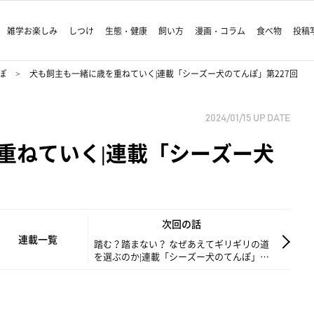
雑学お楽しみ
しつけ
生態・健康
飼い方
漫画・コラム
食べ物
投稿
ぽ
犬も飼主も一緒に歳を重ねていく|連載「シーズー犬のてんぽ」第227回
2024/01/15
UP DATE
重ねていく|連載「シーズー犬
次回の話
連載一覧
踏む？踏まない？ なぜあえてギリギリの道
を選ぶのか|連載「シーズー犬のてんぽ」第
228回