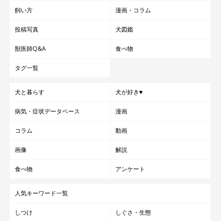
飼い方
漫画・コラム
投稿写真
犬図鑑
獣医師Q&A
食べ物
タグ一覧
犬と暮らす
犬が好き♥
病気・症状データベース
漫画
コラム
動画
画像
解説
食べ物
アンケート
人気キーワード一覧
しつけ
しぐさ・生態