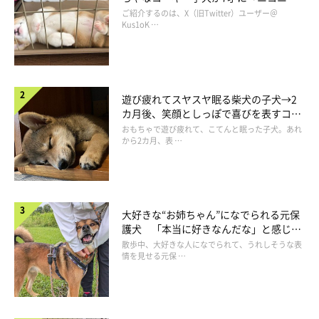
コ“コーギースマイル”が魅力のコに成
ご紹介するのは、X（旧Twitter）ユーザー＠
後ろ姿がビッグなヴィスナーくん
長！
Kus1oK …
＠Chichiri07120
3頭のなかで一番大きいのが、ボルゾイのヴィスナーくん。飼い
主さんは日々その大きさを感じているそうです。
遊び疲れてスヤスヤ眠る柴犬の子犬→2
カ月後、笑顔としっぽで喜びを表すコに
成長！
おもちゃで遊び疲れて、こてんと眠った子犬。あれ
飼い主さん：
から2カ月、表 …
「飼い主の身長が177cmなのですが、ヴィスナーは立ったらそれ
を超える大きさで、あらゆる物に届いてしまうので毎日大変で
す。
寝るときはきっちり大きさ順に縦列駐車してくれるので、クイー
大好きな“お姉ちゃん”になでられる元保
護犬 「本当に好きなんだな」と感じる
ンサイズのベッド半分に収まりますが、愛犬が寝返りをうった
表情にほっこり
散歩中、大好きな人になでられて、うれしそうな表
り、寝言を言ってピクピクしたりすると、たまに地震と間違えて
情を見せる元保 …
飛び起きることもあります。ピクピクの大きさが半端ないですか
らね」