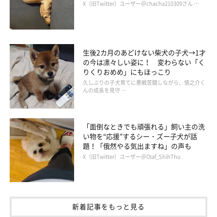
X（旧Twitter）ユーザー＠chacha210309さん …
「うちは病院以外のメンテナンスは全て飼い主がするので、スキ
ンシップが大切ですかね。3頭の風呂、トリミング、爪切り、肛
門線絞り、耳掃除と、全部で冬なら10時間、夏なら8時間ほどか
生後2カ月のあどけない柴犬の子犬→1才
かります。
の今は凛々しい姿に！ 変わらない「く
全員生後2カ月目からずっと一緒で、1日たりとも離れることな
りくりおめめ」にもほっこり
く、お留守番は最長でも10時間までと決めており、1日のサイク
久しぶりの子犬育てに悪戦苦闘しながら、慎之介く
んの成長を見守 …
ルもみんな決まっています。
また、ボルゾイくらい大きい犬だと、体重が重くなると足に負担
がかかるので、体重管理には気を配っています。大型犬がなりや
「面倒なときでも頑張れる」飼い主の洗
すいといわれている胃捻転にも気をつけています」
い物を“応援”するシー・ズー子犬が話
題！「俄然やる気出ますね」の声も
X（旧Twitter）ユーザー＠Olaf_ShihThu
3頭の性格や性質を見極め、大切に向き合っている飼い主さん。
飼い主さんの投稿では、愛犬たちとの楽しい日々を見ることがで
きますよ。
新着記事をもっと見る