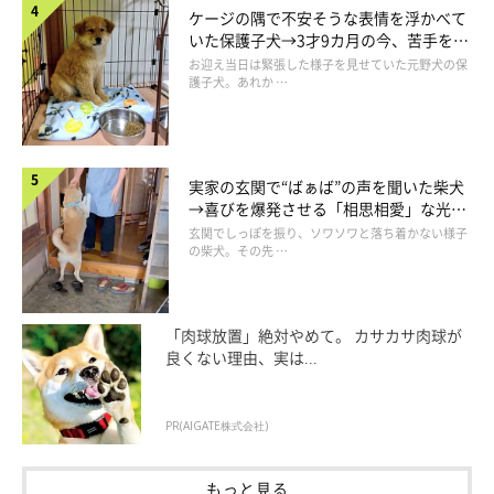
ケージの隅で不安そうな表情を浮かべて
いた保護子犬→3才9カ月の今、苦手を克
服し頼もしいコに成長！
お迎え当日は緊張した様子を見せていた元野犬の保
護子犬。あれか …
実家の玄関で“ばぁば”の声を聞いた柴犬
→喜びを爆発させる「相思相愛」な光景
にほっこり
玄関でしっぽを振り、ソワソワと落ち着かない様子
の柴犬。その先 …
「肉球放置」絶対やめて。 カサカサ肉球が
良くない理由、実は...
スキンシップを大切に3頭と向き合う飼い主
PR(AIGATE株式会社)
さん
もっと見る