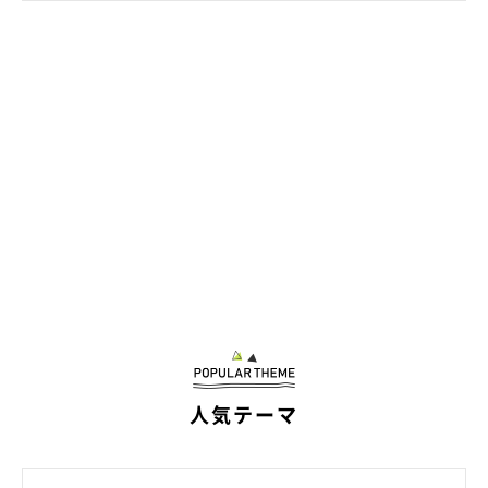
写真提供・取材協力／
＠Chichiri07120
さん／X（旧Twitter）
※この記事は投稿者さまにご了承をいただいたうえで制作してい
ます。
取材・文／田山郁
人気テーマ