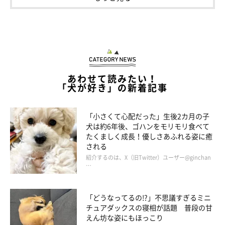
あわせて読みたい！
「犬が好き」の新着記事
「小さくて心配だった」生後2カ月の子
犬は約6年後、ゴハンをモリモリ食べて
たくましく成長！優しさあふれる姿に癒
される
くつろいでいる姿がとってもキュートな3頭
＠Chichiri07120
紹介するのは、X（旧Twitter）ユーザー@ginchan
…
最後に、飼い主さんが愛犬と暮らすうえで気をつけている点など
も教えていただきました。
「どうなってるの!?」不思議すぎるミニ
チュアダックスの寝相が話題 普段の甘
えん坊な姿にもほっこり
飼い主さん：