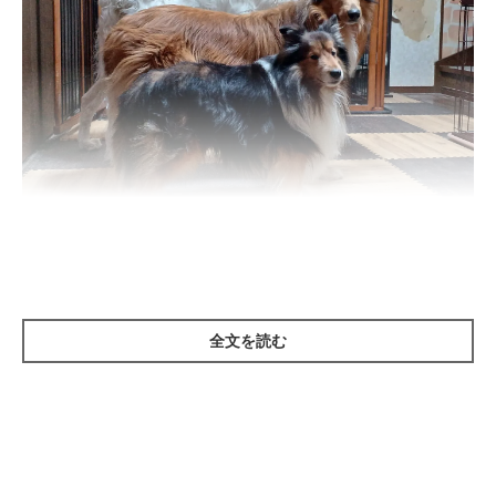
まるで”マトリョーシカ”のような（奥から）ヴィスナーくん、ラッシーく
ん、虎狐くん
＠Chichiri07120
全文を読む
キレイにひとまわりずつ違う体格差を見せてくれたのは、シェッ
トランド・シープドッグの虎狐（Coco）くん（取材時8才）、ラ
フ・コリーのラッシー（Lassie）くん（取材時1才）、ボルゾイ
のヴィスナー（весна）くん（取材時6才）です。
まずは飼い主さんに、撮影時の状況についてお話をうかがいまし