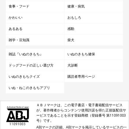
食事・フード
健康・病気
かわいい
おもしろ
あるある
感動
雑学・豆知識
柴犬
雑誌『いぬのきもち』
いぬのきもち健保
ドッグフードの正しい選び方
犬診断
いぬのきもちクイズ
購読者専用ページ
いぬ・ねこのきもちアプリ
ＡＢＪマークは、この電子書店・電子書籍配信サービス
が、著作権者からコンテンツ使用許諾を得た正規版配信サ
ービスであることを示す登録商標（登録番号 第11091003
号）です。
ABJマークの詳細、ABJマークを掲示しているサービスの一