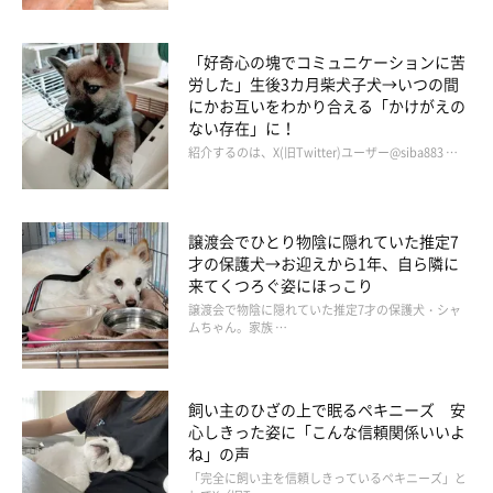
お迎え当時は7kgだった体重が、生後4カ月にもなると12.8kgに
「好奇心の塊でコミュニケーションに苦
まで成長。たった2カ月でここまで大きくなるとは、飼い主さん
労した」生後3カ月柴犬子犬→いつの間
も驚いたようです。
にかお互いをわかり合える「かけがえの
ない存在」に！
紹介するのは、X(旧Twitter)ユーザー@siba883 …
譲渡会でひとり物陰に隠れていた推定7
才の保護犬→お迎えから1年、自ら隣に
来てくつろぐ姿にほっこり
譲渡会で物陰に隠れていた推定7才の保護犬・シャ
ムちゃん。家族 …
飼い主のひざの上で眠るペキニーズ 安
心しきった姿に「こんな信頼関係いいよ
ね」の声
「完全に飼い主を信頼しきっているペキニーズ」と