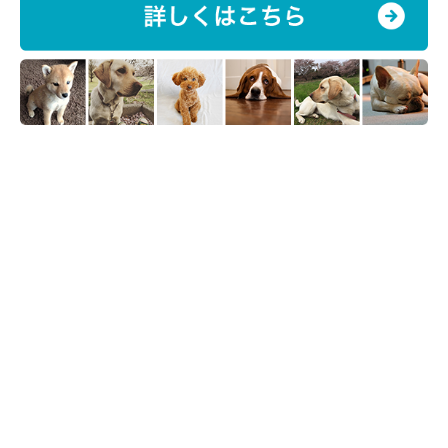
天真爛漫な性格で、優しいコだというるいくん。飼い主さんいわ
く、るいくんは
「生き物は全員友だち！」
と思っているようなタ
イプだそうで、家族以外の人に対しても警戒心を見せることが少
ないのだとか。
ドッグランに行けばそこにいる犬たちと遊びたくて、走り回って
いるそうです。ほかの犬と接するときも怒ることはほとんどな
く、「仲良くしたい」とコミュニケーションを図っているようで
す。