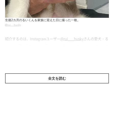
生後2カ月のるいくんを家族に迎えた日に撮った一枚。
@rui___husky
紹介するのは、Instagramユーザー
@rui___husky
さんの愛犬・る
いくん（取材時、1才6カ月／シベリアン・ハスキー）。こちらの
写真は、生後2カ月のるいくんを家族に迎えた日に撮影した一枚
です。
全文を読む