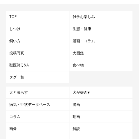
TOP
雑学お楽しみ
しつけ
生態・健康
飼い方
漫画・コラム
投稿写真
犬図鑑
獣医師Q&A
食べ物
タグ一覧
犬と暮らす
犬が好き♥
@rui___husky
病気・症状データベース
漫画
また、るいくんは成長するにつれて
「まわりの雰囲気を読む力が
コラム
動画
ついた」
のだそう。たとえば、飼い主さんの夫が電話をしている
ときなどは騒がずに静かに待っているなど、状況をよく見て行動
画像
解説
できるコだといいます。