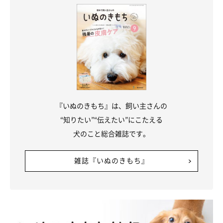
生後6カ月頃のるいくん。見た目は立派なシベリアン・ハスキーに！
@rui___husky
日々過ごすなかでさまざまな成長を見せている、るいくん。お迎
え当時から賢い一面もあるようで、飼い主さんはこんなエピソー
ドを話しています。
『いぬのきもち』は、飼い主さんの
飼い主さん：
“知りたい”“伝えたい”にこたえる
「トイレもすぐに覚えてくれて、トイレ事情ではほとんど悩むこ
犬のこと総合雑誌です。
とはありませんでした。
雑誌『いぬのきもち』
ただ、最近ではかまってほしいときなどにわざとトイレを外した
りなど知恵をつけて、自分に注目させる行動をすることもありま
す」