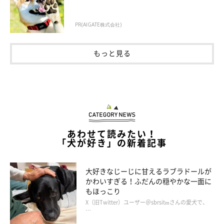
PR(AIGATE株式会社)
もっと見る
あわせて読みたい！
「犬が好き」の新着記事
生後4カ月を迎えたるいくん。「重すぎて飼い主限界」とコメントも！
大好きなじーじに甘えるラブラドールが
@rui___husky
かわいすぎる！ふだんの穏やかな一面に
もほっこり
飼い主さんによると、るいくんは
「生後4カ月を過ぎた頃から劇
X（旧Twitter）ユーザー＠sbrsitmさんの愛犬で、
…
的な成長を見せた」
のだとか。