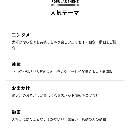
からなのか、生後1年を過ぎてもパピーに間違われるくらい、幼
い表情は今も変わらないように思います。
人気テーマ
行動面の変化では、活発でわんぱくなコになりました。おとなし
かったのは最初にブリーダさんのところで『このコにしよう』と
エンタメ
決めたときだけで、我が家に来てからずっと変わらず賑やかで
犬好きなら誰でも共感しちゃう楽しいエッセイ・画像・動画をご紹
介
す。
連載
今はまだわんぱくに走り回っていますが、いつか落ち着いてくる
ブログやSNSで人気の犬のコラムやエッセイが読める大人気連載
のかと思うと、嬉しくもあり寂しくなるように感じます」
お出かけ
愛犬とのおでかけが楽しくなるスポット情報やコツなど
動画
犬好きにはたまらない！かわいい・面白い・感動の犬の動画