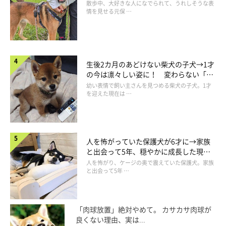
表情にほっこり
散歩中、大好きな人になでられて、うれしそうな表
情を見せる元保 …
@rui___husky
1才になったるいくんの姿がこちら。お迎えしてから8カ月が経過
生後2カ月のあどけない柴犬の子犬→1才
の今は凛々しい姿に！ 変わらない「く
すると体もすっかり大きくなり、おとなのシベリアン・ハスキー
りくりおめめ」にもほっこり
幼い表情で飼い主さんを見つめる柴犬の子犬。1才
の風格を見せていました。
を迎えた現在は …
ただ、体つきはおとなになっても、顔つきは子犬の頃の面影も感
じられます。
人を怖がっていた保護犬が6才に→家族
と出会って5年、穏やかに成長した現在
の姿にグッとくる
人を怖がり、ケージの奥で震えていた保護犬。家族
と出会って5年 …
「肉球放置」絶対やめて。 カサカサ肉球が
良くない理由、実は...