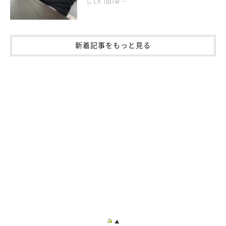
してX（旧Tw …
新着記事をもっと見る
生後6カ月を過ぎた頃のるいくん。大きくなっても抱っこが大好き！
@rui___husky
「成長が嬉しい半面、寂しさも感じていた気がします」
と話す飼
い主さん。るいくんの成長について、こう話しています。
飼い主さん：
「子犬のときは目の色がブルーでしたが、現在は茶色に変わりま
した。るいは本来のハスキーのようにキリッとした顔をしてない