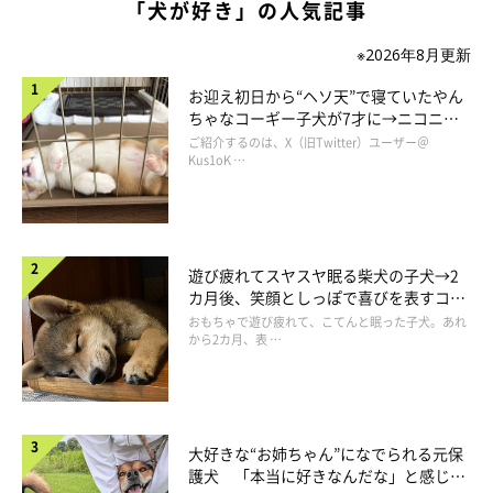
「犬が好き」の人気記事
※2026年8月更新
お迎え初日から“ヘソ天”で寝ていたやん
ちゃなコーギー子犬が7才に→ニコニ
コ“コーギースマイル”が魅力のコに成
ご紹介するのは、X（旧Twitter）ユーザー＠
長！
Kus1oK …
遊び疲れてスヤスヤ眠る柴犬の子犬→2
カ月後、笑顔としっぽで喜びを表すコに
成長！
おもちゃで遊び疲れて、こてんと眠った子犬。あれ
から2カ月、表 …
大好きな“お姉ちゃん”になでられる元保
護犬 「本当に好きなんだな」と感じる