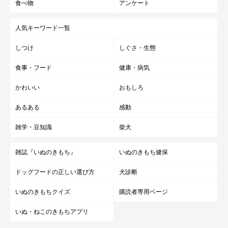
食べ物
アンケート
人気キーワード一覧
しつけ
しぐさ・生態
食事・フード
健康・病気
かわいい
おもしろ
あるある
感動
雑学・豆知識
柴犬
雑誌『いぬのきもち』
いぬのきもち健保
ドッグフードの正しい選び方
犬診断
いぬのきもちクイズ
購読者専用ページ
るいくんは、家族にとって「なくてはならな
いぬ・ねこのきもちアプリ
い存在」に