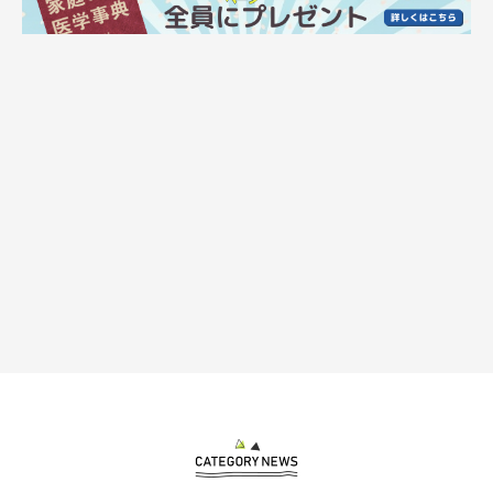
@rui___husky
飼い主さん家族のもとに迎えられたるいくんは、現在1才6カ月
（取材時）の成犬に。成長の変化をたどると、るいくんの成長ス
ピードに驚いてしまうんです。
1才を迎えたるいくん 生後4カ月から劇的に
成長!?