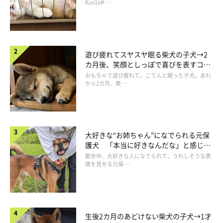
長！
Kus1oK …
せん。ちなみに、この日は見事に入っていました（笑）」
遊び疲れてスヤスヤ眠る柴犬の子犬→2
カ月後、笑顔としっぽで喜びを表すコに
成長！
おもちゃで遊び疲れて、こてんと眠った子犬。あれ
から2カ月、表 …
大好きな“お姉ちゃん”になでられる元保
護犬 「本当に好きなんだな」と感じる
表情にほっこり
散歩中、大好きな人になでられて、うれしそうな表
情を見せる元保 …
パパさんはポケットの中をチェック
生後2カ月のあどけない柴犬の子犬→1才