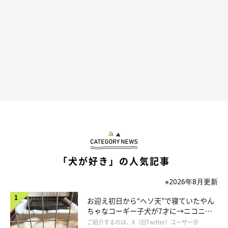
みらいくんの“鼻ズボ”を見慣れている飼い主さんにとって、この
光景は普通でした。
飼い主さん：
「いつもやっているので、あまり特別なしぐさとして意識してい
ませんでした（笑）」
しかし、見慣れている飼い主さんにもひとつだけわからないこと
があります。それは、みらいくんが「なぜ、こんなにパパさんの
ズボンに鼻を入れるのか？」ということ。心当たりがないわけで
「犬が好き」の人気記事
はありませんが、ハッキリした理由はわかっていないそうです。
※2026年8月更新
飼い主さん：
お迎え初日から“ヘソ天”で寝ていたやん
「ミチャ（みらいくん）はパパが鼻をかんだティッシュが大好き
ちゃなコーギー子犬が7才に→ニコニ
コ“コーギースマイル”が魅力のコに成
なので、ポケットに入っていることを期待しているのかもしれま
ご紹介するのは、X（旧Twitter）ユーザー＠