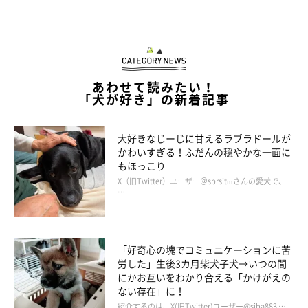
みらいくんは、いわゆる“内弁慶”な性格なの
あわせて読みたい！
だとか
「犬が好き」の新着記事
大好きなじーじに甘えるラブラドールが
かわいすぎる！ふだんの穏やかな一面に
もほっこり
X（旧Twitter）ユーザー＠sbrsitmさんの愛犬で、
…
「好奇心の塊でコミュニケーションに苦
労した」生後3カ月柴犬子犬→いつの間
にかお互いをわかり合える「かけがえの
ない存在」に！
紹介するのは、X(旧Twitter)ユーザー@siba883 …