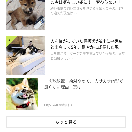
の今は凛々しい姿に！ 変わらない「く
りくりおめめ」にもほっこり
幼い表情で飼い主さんを見つめる柴犬の子犬。1才
ポケットに鼻を入れられるパパさんも、安全面で対策しないわけ
を迎えた現在は …
にはいきません。
「誤食しそうなものがポケットに入っていない
か、確認するようにしています。家族からは、『最初から誤食し
て困るものを入れないで』と言われています」
とのことなので、
人を怖がっていた保護犬が6才に→家族
注意しながら受け入れているそうです。
と出会って5年、穏やかに成長した現在
の姿にグッとくる
人を怖がり、ケージの奥で震えていた保護犬。家族
と出会って5年 …
「肉球放置」絶対やめて。 カサカサ肉球が
良くない理由、実は...
PR(AIGATE株式会社)
もっと見る