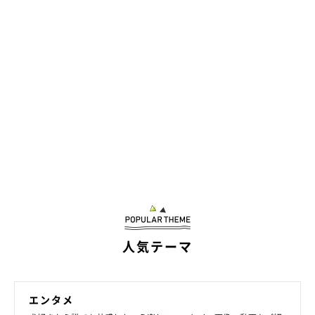
そんなみらいくんが“鼻ズボ”する様子は、X（旧Twitter）でも話
題に。たくさんの人がみらいくんを見てくれたことは、飼い主さ
んにとって嬉しい出来事となったようです。
人気テーマ
エンタメ