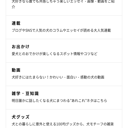
犬好きなら誰でも共感しちゃう楽しいエッセイ・画像・動画をご紹
▼YouTubeはこちら
介
ミニチュアダックスフンドのみーちゃんねる
連載
ブログやSNSで人気の犬のコラムやエッセイが読める大人気連載
写真提供・取材協力／
＠miraizun
さん／X（旧Twitter）
お出かけ
取材・文／小崎華
愛犬とのおでかけが楽しくなるスポット情報やコツなど
※この記事は投稿者さまに取材し、了承の上制作したものです。
2024年6月時点の情報であり、現在と異なる場合があります。
動画
犬好きにはたまらない！かわいい・面白い・感動の犬の動画
雑学・豆知識
明日誰かに話したくなる犬にまつわる”あれこれ”ネタはこちら
犬グッズ
犬との暮らしに意外と使える100均グッズから、犬モチーフの雑貨