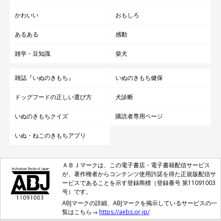
かわいい
おもしろ
あるある
感動
雑学・豆知識
柴犬
雑誌『いぬのきもち』
いぬのきもち健保
ドッグフードの正しい選び方
犬診断
いぬのきもちクイズ
購読者専用ページ
いぬ・ねこのきもちアプリ
ＡＢＪマークは、この電子書店・電子書籍配信サービス
が、著作権者からコンテンツ使用許諾を得た正規版配信サ
ービスであることを示す登録商標（登録番号 第11091003
号）です。
ABJマークの詳細、ABJマークを掲示しているサービスの一
覧はこちら→
https://aebs.or.jp/