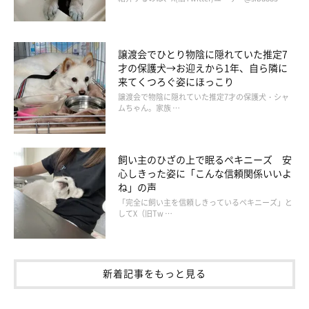
譲渡会でひとり物陰に隠れていた推定7
才の保護犬→お迎えから1年、自ら隣に
来てくつろぐ姿にほっこり
譲渡会で物陰に隠れていた推定7才の保護犬・シャ
別の日の様子、喜びの表情を浮かべるみらいくん。笑顔がかわいい
ムちゃん。家族 …
＠miraizun
飼い主さんにみらいくんの性格を伺うと、次のように教えてくれ
飼い主のひざの上で眠るペキニーズ 安
心しきった姿に「こんな信頼関係いいよ
ました。
ね」の声
「完全に飼い主を信頼しきっているペキニーズ」と
飼い主さん：
してX（旧Tw …
「基本的に控えめな性格をしています。全然吠えないですし。
でも家や車などのパーソナルスペースにいるときは、強気になっ
ちゃうんですよね。いわゆる内弁慶な性格だと思います」
新着記事をもっと見る