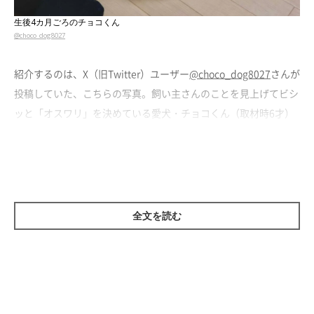
生後4カ月ごろのチョコくん
@choco_dog8027
紹介するのは、X（旧Twitter）ユーザー
@choco_dog8027
さんが
投稿していた、こちらの写真。飼い主さんのことを見上げてビシ
ッと「オスワリ」を決めている愛犬・チョコくん（取材時6才）
が写っています。
飼い主さんに話を聞くと、撮影したのはチョコくんが生後4カ月
のころだそう。チョコくんが
覚えたてのオスワリを人のサポート
なしで成功させた場面
だったといいます。
全文を読む
得意げな様子でオスワリをするチョコくんを見て、飼い主さんは
こんなことを思ったそうです。
飼い主さん：