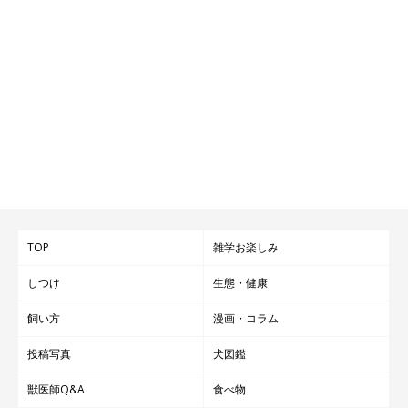
しを犬に提供したい』
という夢ができました。私の中の一番はチ
ョコであり、いてくれるだけで幸せを感じさせてくれるような、
必要不可欠な存在です。
これからチョコはシニア犬になっていきますが、毎日を楽しく過
ごせるようにそばで見守りたいと思います」
写真提供・取材協力／
@choco_dog8027
さん／X（旧Twitter）
取材・文／雨宮カイ
※この記事は投稿者さまに取材し、了承の上制作したものです。
TOP
雑学お楽しみ
2024年12月時点の情報であり、現在と異なる場合があります。
しつけ
生態・健康
飼い方
漫画・コラム
投稿写真
犬図鑑
獣医師Q&A
食べ物