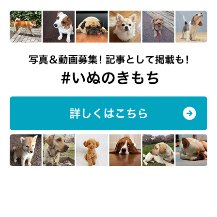
飼い主さんの父に甘えるチョコくん
@choco_dog8027
チョコくんを家族に迎え、癒し溢れる日々を過ごしている飼い主
さん。最後に、
「大切な家族の一員」
だというチョコくんへ、こ
んな思いを語っています。
飼い主さん：
「チョコのおかげで、
『ドッグトレーナーになってよりよい暮ら