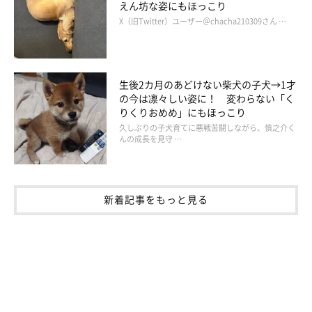
えん坊な姿にもほっこり
X（旧Twitter）ユーザー＠chacha210309さん …
6才になったチョコくん。小さいころから遊び好きだといい、「暇なときは
生後2カ月のあどけない柴犬の子犬→1才
お気に入りのぬいぐるみをくわえてこちらを見ています」と飼い主さん。
の今は凛々しい姿に！ 変わらない「く
@choco_dog8027
りくりおめめ」にもほっこり
久しぶりの子犬育てに悪戦苦闘しながら、慎之介く
飼い主さん家族の家でスクスクと成長していったチョコくんは、
んの成長を見守 …
現在6才（取材時）になりました。出会ったときはおとなしい印
象だったチョコくんですが、一緒に暮らし始めてからはかなりの
ヤンチャっぷりを発揮していたそう。
新着記事をもっと見る
家の中でも散歩中も走り回ったりと体力がスゴかったといい、
「チョコに合わせて走りすぎて、筋肉痛になった日もあります
（笑）」
と飼い主さんは話します。