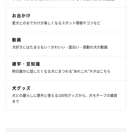
は、鼻の下に白い毛が増えてきました」と飼い主さん。
@choco_dog8027
お出かけ
愛犬とのおでかけが楽しくなるスポット情報やコツなど
そんなチョコくんですが、昔と比べて今はだいぶ落ち着いたとの
こと。今も散歩中に走り回るそうですが、飼い主さんを気にかけ
動画
ながら走ってくれるようになったのだとか。
犬好きにはたまらない！かわいい・面白い・感動の犬の動画
雑学・豆知識
明日誰かに話したくなる犬にまつわる”あれこれ”ネタはこちら
犬グッズ
犬との暮らしに意外と使える100均グッズから、犬モチーフの雑貨
まで