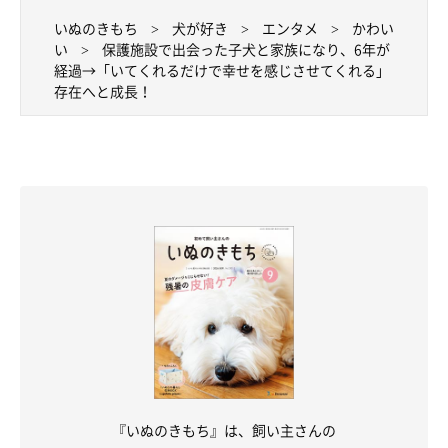
いぬのきもち
犬が好き
エンタメ
かわい
い
保護施設で出会った子犬と家族になり、6年が
経過→「いてくれるだけで幸せを感じさせてくれる」
存在へと成長！
飼い主さんの足に自らあごを乗せてくれたときの一枚。
@choco_dog8027
ほかにも、この6年間で大きな成長が見られているといい、こん
なエピソードも。
飼い主さん：
「
人に馴れたことが大きな成長
です。最初の3年ほどは、私たち
が手を伸ばして届くか届かないかの距離にいて、なでられるのも
そんなに好きではなさそうでした。
『いぬのきもち』は、飼い主さんの
そんなチョコと向き合い、私自身が犬への接し方を変えてみたり