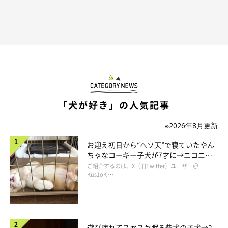
話し合いを重ねるなかで、幼少期にミックス犬を飼っていたとい
う父の
「雑種犬もいいよね」
の言葉を聞いて、保護犬をお迎えす
る案が出たといいます。
そして家族みんなで犬の保護施設に足を運ぶことになり、そこで
チョコくんと出会ったのでした。
「犬が好き」の人気記事
※2026年8月更新
お迎え初日から“ヘソ天”で寝ていたやん
ちゃなコーギー子犬が7才に→ニコニ
コ“コーギースマイル”が魅力のコに成
ご紹介するのは、X（旧Twitter）ユーザー＠
長！
Kus1oK …
遊び疲れてスヤスヤ眠る柴犬の子犬→2