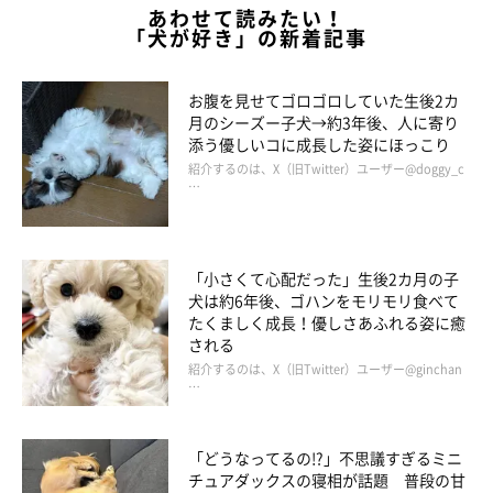
暮らすなかでさまざまな成長が！
あわせて読みたい！
「犬が好き」の新着記事
お腹を見せてゴロゴロしていた生後2カ
月のシーズー子犬→約3年後、人に寄り
添う優しいコに成長した姿にほっこり
紹介するのは、X（旧Twitter）ユーザー@doggy_c
…
「小さくて心配だった」生後2カ月の子
犬は約6年後、ゴハンをモリモリ食べて
たくましく成長！優しさあふれる姿に癒
される
紹介するのは、X（旧Twitter）ユーザー@ginchan
…
「どうなってるの!?」不思議すぎるミニ
チュアダックスの寝相が話題 普段の甘