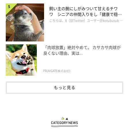
できていたのかな
と思います」
飼い主の腕にしがみついて甘えるチワ
ワ シニアの仲間入りをし「健康で穏や
かな暮らしが続いてほしい」と願う
こちらは、X（旧Twitter）ユーザー＠kotubusuk …
「肉球放置」絶対やめて。 カサカサ肉球が
良くない理由、実は...
PR(AIGATE株式会社)
もっと見る
チョコくんをお迎えして6年が経過 一緒に