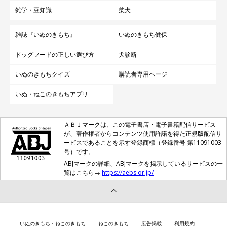
雑学・豆知識
柴犬
雑誌『いぬのきもち』
いぬのきもち健保
ドッグフードの正しい選び方
犬診断
いぬのきもちクイズ
購読者専用ページ
いぬ・ねこのきもちアプリ
ＡＢＪマークは、この電子書店・電子書籍配信サービス
が、著作権者からコンテンツ使用許諾を得た正規版配信サ
ービスであることを示す登録商標（登録番号 第11091003
号）です。
ABJマークの詳細、ABJマークを掲示しているサービスの一
覧はこちら→
https://aebs.or.jp/
いぬのきもち・ねこのきもち
ねこのきもち
広告掲載
利用規約