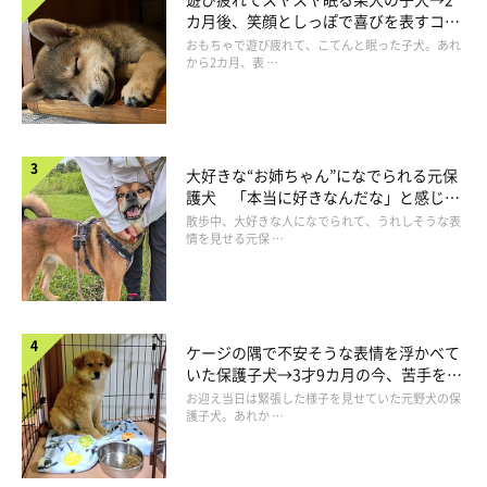
カ月後、笑顔としっぽで喜びを表すコに
@choco_dog8027
成長！
おもちゃで遊び疲れて、こてんと眠った子犬。あれ
から2カ月、表 …
当時の出来事について、飼い主さんは次のように振り返っていま
す。
大好きな“お姉ちゃん”になでられる元保
飼い主さん：
護犬 「本当に好きなんだな」と感じる
表情にほっこり
「当初、私と母は違うコが気になっていましたが、そのコはほか
散歩中、大好きな人になでられて、うれしそうな表
情を見せる元保 …
のおうちに行くことに。別のコを選ぼうとしたときに、1番おと
なしいコが父の指をなめたんです。
それが、チョコでした。
父は昔飼っていた雑種犬によくなめられていたらしく、昔を思い
ケージの隅で不安そうな表情を浮かべて
いた保護子犬→3才9カ月の今、苦手を克
出してチョコを飼いたくなったそうです。
『このコがいい』
とい
服し頼もしいコに成長！
お迎え当日は緊張した様子を見せていた元野犬の保
う父の希望もあり、チョコをお迎えすることになりました。
護子犬。あれか …
今となっては、
保護施設に行くと決まった時点でチョコとの縁が