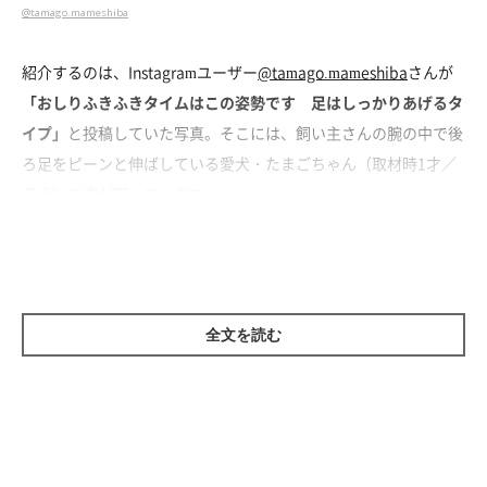
@tamago.mameshiba
紹介するのは、Instagramユーザー
@tamago.mameshiba
さんが
「おしりふきふきタイムはこの姿勢です 足はしっかりあげるタ
イプ」
と投稿していた写真。そこには、飼い主さんの腕の中で後
ろ足をピーンと伸ばしている愛犬・たまごちゃん（取材時1才／
柴犬）の姿が写っています。
撮影当時は生後2カ月半の子犬だった、たまごちゃん。可愛らし
いポーズでおしりを拭かれている様子に、思わずフフッと笑って
しまいますね。
全文を読む