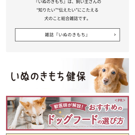
『いぬのきもち』は、飼い主さんの
“知りたい”“伝えたい”にこたえる
犬のこと総合雑誌です。
雑誌『いぬのきもち』
まったりするたまごちゃん
@tamago.mameshiba
コミュニケーションがうまくとれるようになったこと
も、大きな
成長だそう。言葉は話せないけれど、飼い主さんたちの言うこと
を理解しているようなたまごちゃんの姿に、飼い主さんはとても
驚いているといいます。
飼い主さん：
「実は、私は昨年夏に女の子を出産したのですが、当時はたまご
が子どもに嫉妬して床で粗相をしたり、元気がなくなったりして
いて。そこで、今まで以上に
『たまごのこと大好きだよ、大切だ