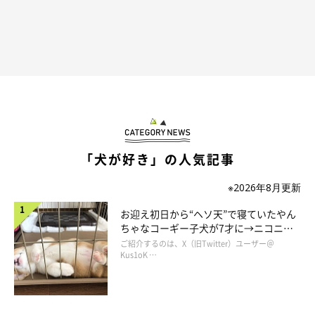
@tamago.mameshiba
子犬時代のたまごちゃんは、「気まぐれ」なタイプのコだったそ
う。飼い主さんに背中を見せて
「なでて」
と甘えてくることもあ
れば、まったく相手にしてくれないこともあったのだとか。
「犬が好き」の人気記事
※2026年8月更新
お迎え初日から“ヘソ天”で寝ていたやん
ちゃなコーギー子犬が7才に→ニコニ
コ“コーギースマイル”が魅力のコに成
ご紹介するのは、X（旧Twitter）ユーザー＠
長！
Kus1oK …