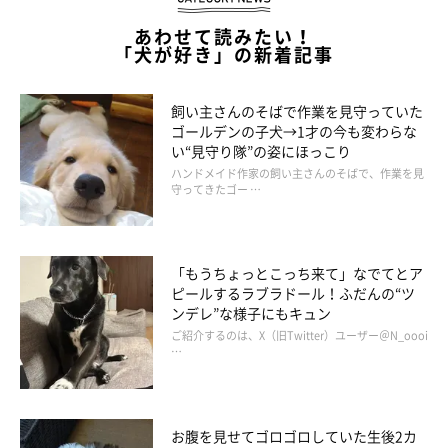
あわせて読みたい！
「犬が好き」の新着記事
飼い主さんのそばで作業を見守っていた
ゴールデンの子犬→1才の今も変わらな
い“見守り隊”の姿にほっこり
子犬時代のたまごちゃん。「つぶらな瞳がチャームポイントです」と飼い主
さん。
ハンドメイド作家の飼い主さんのそばで、作業を見
守ってきたゴー …
@tamago.mameshiba
子犬時代のたまごちゃんに関するこんなエピソードも。お迎え当
時は「たぬき顔」で足が短く、まるで「コロコロしたぬいぐるみ
「もうちょっとこっち来て」なでてとア
ピールするラブラドール！ふだんの“ツ
のようだった」という、たまごちゃん。それが生後6カ月になる
ンデレ”な様子にもキュン
ころには柴犬らしい毛になってきて、モフモフ感も出てきたのだ
ご紹介するのは、X（旧Twitter）ユーザー＠N_oooi
…
とか。
また、行動面でもしだいに変化が見られたといい、飼い主さんは
お腹を見せてゴロゴロしていた生後2カ
こんなエピソードを話しています。