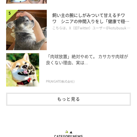
いろいろな表情を見せてくれて、とにかく想定外の行動が多くて
飼い主の腕にしがみついて甘えるチワ
ワ シニアの仲間入りをし「健康で穏や
毎日楽しかったです」
かな暮らしが続いてほしい」と願う
こちらは、X（旧Twitter）ユーザー＠kotubusuk …
「肉球放置」絶対やめて。 カサカサ肉球が
良くない理由、実は...
PR(AIGATE株式会社)
もっと見る