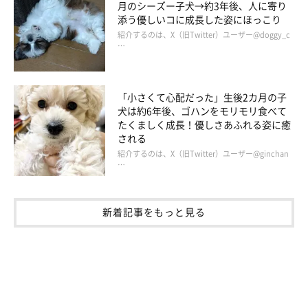
月のシーズー子犬→約3年後、人に寄り
添う優しいコに成長した姿にほっこり
飼い主さん：
紹介するのは、X（旧Twitter）ユーザー@doggy_c
…
「お迎え当時はトイレの失敗が多かったのですが、生後6カ月に
なるころには
トイレがしたくなったら自分でケージの前に行き、
『トイレします』とアピール
するようになりました。『ワンツ
「小さくて心配だった」生後2カ月の子
犬は約6年後、ゴハンをモリモリ食べて
ー、ワンツー』というかけ声でおしっこもできます。
たくましく成長！優しさあふれる姿に癒
される
自制心を保てるようになったことも、大きな成長かなと。以前だ
紹介するのは、X（旧Twitter）ユーザー@ginchan
…
と、ゴハンを食べるときは興奮しすぎてバタバタ動き回っていま
したが、成長とともにかけ声なしでも『オスワリ』『フセ』をし
て、『ヨシ！』の合図で落ち着いて食べ始められるようになりま
新着記事をもっと見る
した」