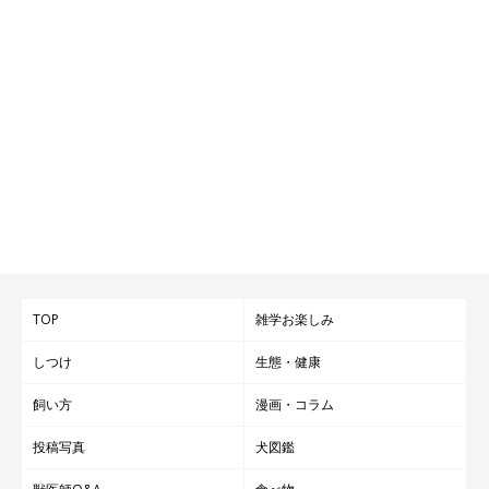
はなく、家族そのもの。たまごが毎日健康に楽しく過ごせるよう
に、育てていきたいです。たまごと子どもの成長が楽しみで
す！」
写真提供・取材協力／
@tamago.mameshiba
さん／Instagram
取材・文／雨宮カイ
※この記事は投稿者さまに取材し、了承の上制作したものです。
2025年1月時点の情報であり、現在と異なる場合があります。
TOP
雑学お楽しみ
しつけ
生態・健康
飼い方
漫画・コラム
投稿写真
犬図鑑