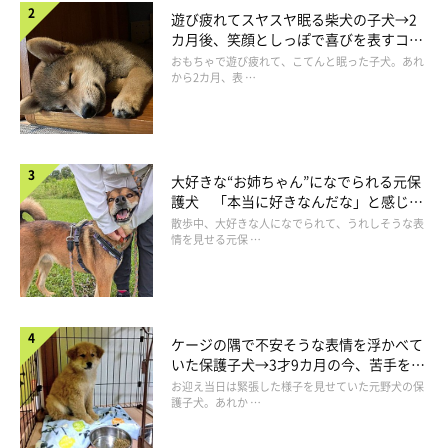
遊び疲れてスヤスヤ眠る柴犬の子犬→2
カ月後、笑顔としっぽで喜びを表すコに
成長！
おもちゃで遊び疲れて、こてんと眠った子犬。あれ
から2カ月、表 …
子犬時代のたまごちゃん。鏡を見つめていたときの様子。
大好きな“お姉ちゃん”になでられる元保
@tamago.mameshiba
護犬 「本当に好きなんだな」と感じる
表情にほっこり
散歩中、大好きな人になでられて、うれしそうな表
そんなたまごちゃんの魅力について、飼い主さんは
「笑いも感動
情を見せる元保 …
も与えてくれるところ」
と話しています。
飼い主さん：
ケージの隅で不安そうな表情を浮かべて
「悪さをして“悪い顔”になったかと思えば、おもちゃを見せつけ
いた保護子犬→3才9カ月の今、苦手を克
服し頼もしいコに成長！
て“ドヤ顔”をしたり。鏡に映った自分を見て驚いたり、部屋での
お迎え当日は緊張した様子を見せていた元野犬の保
護子犬。あれか …
お散歩の練習はうまくできなかったのに、いざ外に出るとグイグ
イ歩いたり。