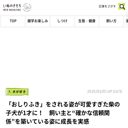
記事をさがす
TOP
雑学お楽しみ
しつけ
生態・健康
飼い方
犬が好き
2025/02/01
UP DATE
「おしりふき」をされる姿が可愛すぎた柴の
子犬が1才に！ 飼い主と“確かな信頼関
係”を築いている姿に成長を実感