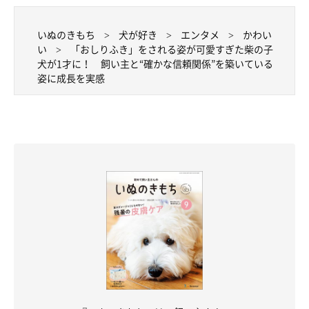
@tamago.mameshiba
いぬのきもち
犬が好き
エンタメ
かわい
その後もスクスクと成長していったたまごちゃんは、取材時1才
い
「おしりふき」をされる姿が可愛すぎた柴の子
になりました。
「まだまだ活発」
とのことですが、子犬時代と比
犬が1才に！ 飼い主と“確かな信頼関係”を築いている
姿に成長を実感
べると落ち着いて散歩やお出かけができるようになったのだと
か。