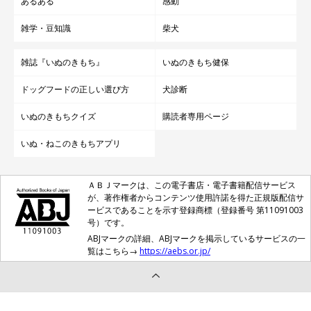
あるある
感動
雑学・豆知識
柴犬
雑誌『いぬのきもち』
いぬのきもち健保
ドッグフードの正しい選び方
犬診断
いぬのきもちクイズ
購読者専用ページ
いぬ・ねこのきもちアプリ
ＡＢＪマークは、この電子書店・電子書籍配信サービス
が、著作権者からコンテンツ使用許諾を得た正規版配信サ
ービスであることを示す登録商標（登録番号 第11091003
号）です。
ABJマークの詳細、ABJマークを掲示しているサービスの一
覧はこちら→
https://aebs.or.jp/